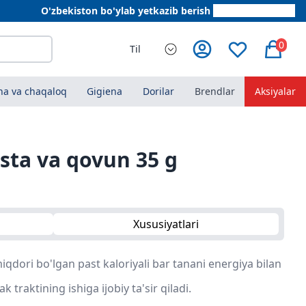
O'zbekiston bo'ylab yetkazib berish
+998 78 555 64 20
0
Til
a va chaqaloq
Gigiena
Dorilar
Brendlar
Aksiyalar
ista va qovun 35 g
Xususiyatlari
iqdori bo'lgan past kaloriyali bar tanani energiya bilan
 traktining ishiga ijobiy ta'sir qiladi.