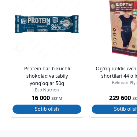
Protein bar b-kuchli
Og'riq qoldiruvch
shokolad va tabiiy
shortilari 44 o'
Bekman Ply
yong'oqlar 50g
Eco Nutrion
16 000
229 600
SO'M
S
Sotib olish
Sotib olis