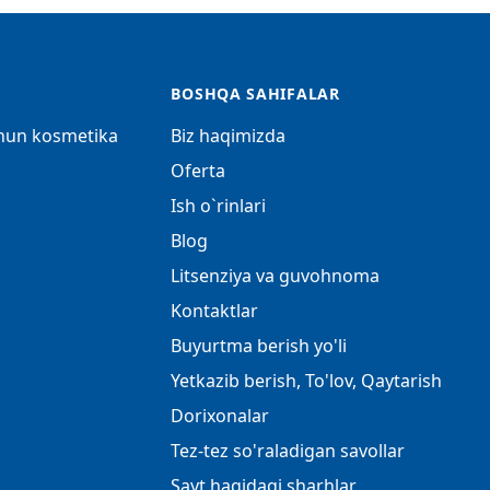
BOSHQA SAHIFALAR
chun kosmetika
Biz haqimizda
Oferta
Ish o`rinlari
Blog
Litsenziya va guvohnoma
Kontaktlar
Buyurtma berish yo'li
Yetkazib berish, To'lov, Qaytarish
Dorixonalar
Tez-tez so'raladigan savollar
Sayt haqidagi sharhlar