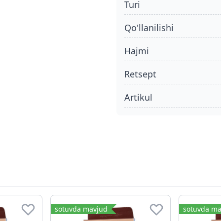
turi
qo'llanilishi
hajmi
retsept
Artikul
sotuvda mavjud
sotuvda ma