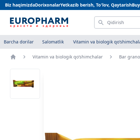
Biz haqimizda
Dorixonalar
Yetkazib berish, To'lov, Qaytarish
Buy
Qidirish
Barcha dorilar
Salomatlik
Vitamin va biologik qo‘shimchal
Vitamin va biologik qo‘shimchalar
Bar grano
Bosh sahifa