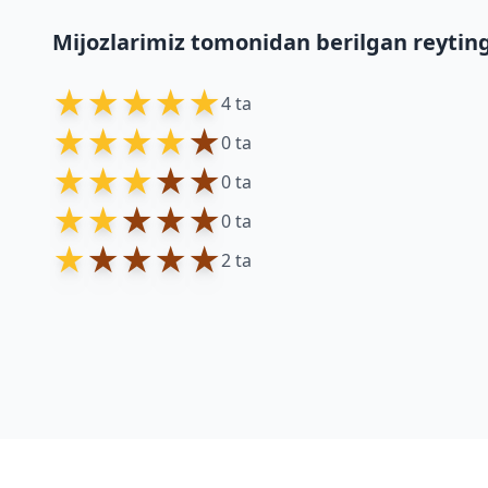
Mijozlarimiz tomonidan berilgan reytin
★
★
★
★
★
4 ta
★
★
★
★
★
0 ta
★
★
★
★
★
0 ta
★
★
★
★
★
0 ta
★
★
★
★
★
2 ta