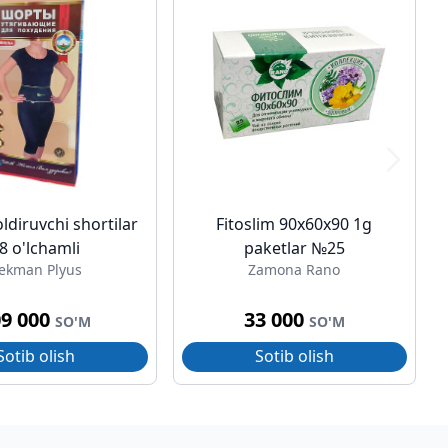
ldiruvchi shortilar
Fitoslim 90x60x90 1g
8 o'lchamli
paketlar №25
ekman Plyus
Zamona Rano
09 000
33 000
SO'M
SO'M
Sotib olish
Sotib olish