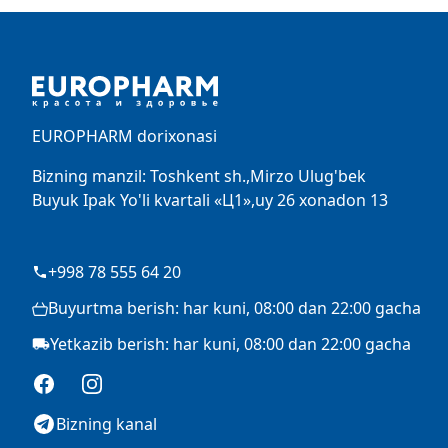
Footer
EUROPHARM dorixonasi
Bizning manzil: Toshkent sh.,Mirzo Ulug'bek
Buyuk Ipak Yo'li kvartali «Ц1»,uy 26 xonadon 13
+998 78 555 64 20
Buyurtma berish: har kuni, 08:00 dan 22:00 gacha
Yetkazib berish: har kuni, 08:00 dan 22:00 gacha
Facebook
Instagram
Bizning kanal