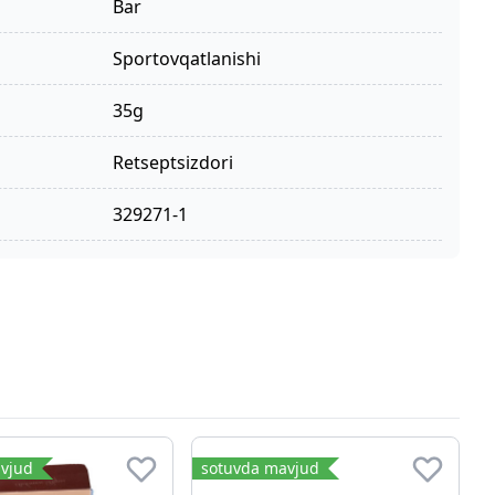
bar
sportovqatlanishi
35g
retseptsizdori
329271-1
vjud
sotuvda mavjud