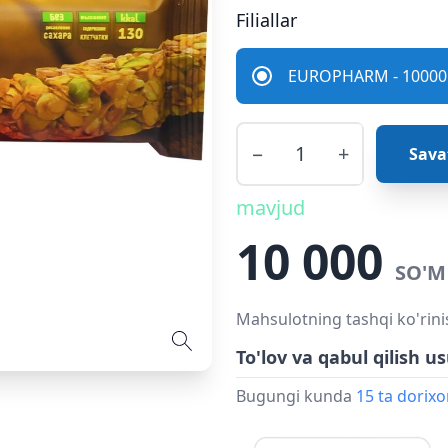
Filiallar
EUROPHARM - 10000 
−
+
Sava
mavjud
10 000
SO'M
Mahsulotning tashqi ko'rini
To'lov va qabul qilish us
Bugungi kunda
15 ta dorix