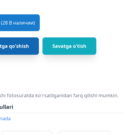
(28 В наличии)
tga qo'shish
Savatga o'tish
shi fotosuratda ko'rsatilganidan farq qilishi mumkin.
ullari
onada