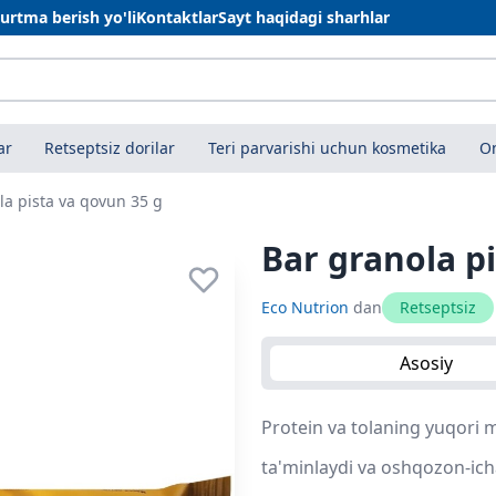
urtma berish yo'li
Kontaktlar
Sayt haqidagi sharhlar
ar
Retseptsiz dorilar
Teri parvarishi uchun kosmetika
On
la pista va qovun 35 g
Bar granola p
Eco Nutrion
dan
Retseptsiz
Asosiy
Protein va tolaning yuqori m
ta'minlaydi va oshqozon-ichak