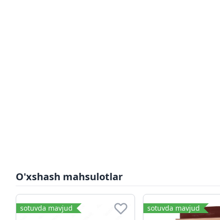
O'xshash mahsulotlar
sotuvda mavjud
sotuvda mavjud