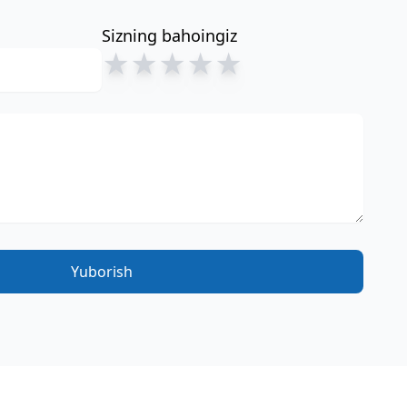
Sizning bahoingiz
★
★
★
★
★
Yuborish