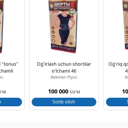
i "tonus"
Og'irlash uchun shortilar
Og'riq qo
lchamli
o'lchami 46
4
us
Bekman Plyus
B
100 000
1
O'M
SO'M
h
Sotib olish