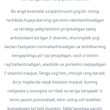
Bu engil kosmetik oziqlantiruvchi yog'dir. Uning
tarkibida hujayralarning qarishini sekinlashtiradigan
va teridagi yallig'lanishni yo'qotadigan tabiiy
antioksidant bo'lgan E vitamini, shuningdek yog'
bezlari faoliyatini normallashtiradigan va teshiklarning
kengayishiga yo'l qo'ymaydigan, soch o'sishini
rag'batlantiradigan, elastiklik va porlashni saqlaydigan
F vitamini mavjud. Teriga sog'lom, chiroyli rang beradi.
Ko'p miqdorda oleyk kislotasi mavjud, buning
natijasida u osongina so'riladi va teriga tarqaladi. U
terini yaxshi yumshatadi, lekin uning sof shaklida
komedogen bo'lishi mumkin. Yallig'lanishga qarshi,