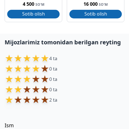
4 500
16 000
SO'M
SO'M
Sotib olish
Sotib olish
Mijozlarimiz tomonidan berilgan reyting
★
★
★
★
★
4 ta
★
★
★
★
★
0 ta
★
★
★
★
★
0 ta
★
★
★
★
★
0 ta
★
★
★
★
★
2 ta
Ism