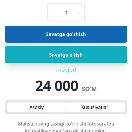
−
+
Savatga qo'shish
Savatga o'tish
mavjud
24 000
SO'M
Asosiy
Xususiyatlari
Mahsulotning tashqi ko'rinishi fotosuratda
ko'rsatilganidan farq qilishi mumkin.