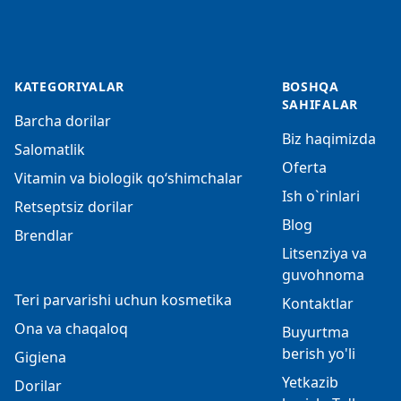
KATEGORIYALAR
BOSHQA
SAHIFALAR
Barcha dorilar
Biz haqimizda
Salomatlik
Oferta
Vitamin va biologik qo‘shimchalar
Ish o`rinlari
Retseptsiz dorilar
Blog
Brendlar
Litsenziya va
guvohnoma
Teri parvarishi uchun kosmetika
Kontaktlar
Ona va chaqaloq
Buyurtma
berish yo'li
Gigiena
Yetkazib
Dorilar