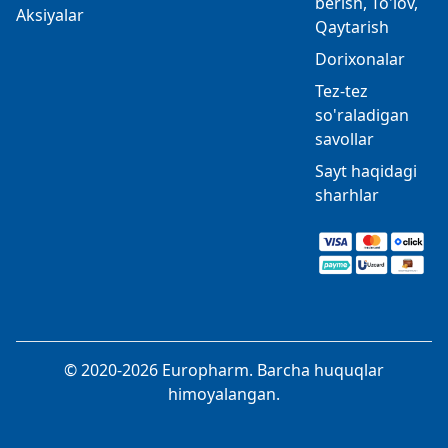
berish, To'lov,
Aksiyalar
Qaytarish
Dorixonalar
Tez-tez
so'raladigan
savollar
Sayt haqidagi
sharhlar
© 2020-2026 Europharm. Barcha huquqlar
himoyalangan.