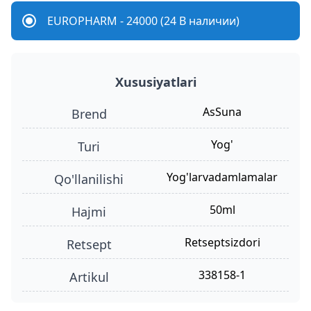
EUROPHARM - 24000 (24 В наличии)
Xususiyatlari
AsSuna
Brend
yog'
turi
yog'larvadamlamalar
qo'llanilishi
50ml
hajmi
retseptsizdori
retsept
338158-1
Artikul