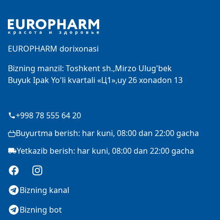
Footer
EUROPHARM dorixonasi
Bizning manzil: Toshkent sh.,Mirzo Ulug'bek
Buyuk Ipak Yo'li kvartali «Ц1»,uy 26 xonadon 13
+998 78 555 64 20
Buyurtma berish: har kuni, 08:00 dan 22:00 gacha
Yetkazib berish: har kuni, 08:00 dan 22:00 gacha
Facebook
Instagram
Bizning kanal
Bizning bot