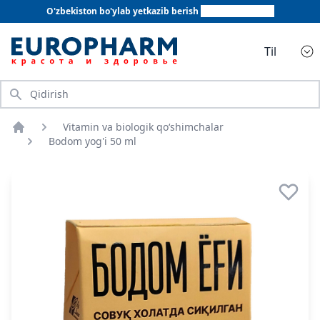
O'zbekiston bo'ylab yetkazib berish
+998 78 555 64 20
Til
Qidirish
Vitamin va biologik qo‘shimchalar
Bosh sahifa
Bodom yog'i 50 ml