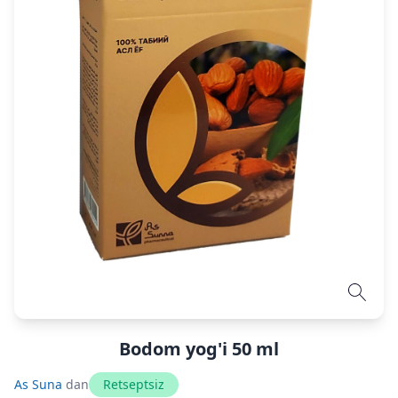
Bodom yog'i 50 ml
As Suna
dan
Retseptsiz