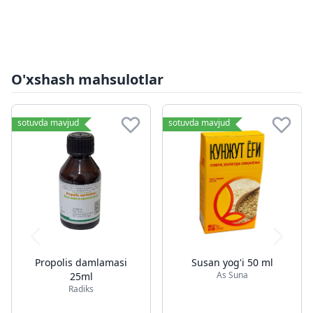
O'xshash mahsulotlar
sotuvda mavjud
sotuvda mavjud
Propolis damlamasi
Susan yog'i 50 ml
As Suna
25ml
Radiks