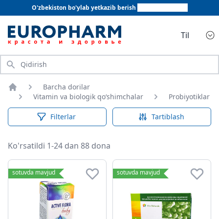
O'zbekiston bo'ylab yetkazib berish
+998 78 555 64 20
Til
Qidirish
Barcha dorilar
Bosh sahifa
Vitamin va biologik qo‘shimchalar
Probiyotiklar
Filterlar
Tartiblash
Ko'rsatildi 1-24 dan 88 dona
Probiyotiklar
sotuvda mavjud
sotuvda mavjud