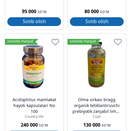
95 000
80 000
SO'M
SO'M
Sotib olish
Sotib olish
sotuvda mavjud
sotuvda mavjud
Acidophilus mamlakat
Olma sirkasi bragg
hayoti kapsulalari No
organik tetiklantiruvchi
100
prebiyotik zanjabil limon
Country life
США
asal 47zml
240 000
130 000
SO'M
SO'M