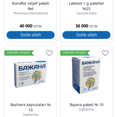
Ronoflor relyef paketi
Laktovit 1 g paketlar
№6
№25
Pharmaxx International
Zamona Rano
40 000
36 000
SO'M
SO'M
Sotib olish
Sotib olish
sotuvda mavjud
sotuvda mavjud
Bazhana kapsulalari №
Bajana paketi № 10
Sopharma
10
Sopharma