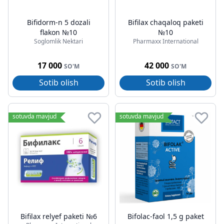
Bifidorm-n 5 dozali
Bifilax chaqaloq paketi
flakon №10
№10
Soglomlik Nektari
Pharmaxx International
17 000
42 000
SO'M
SO'M
Sotib olish
Sotib olish
sotuvda mavjud
sotuvda mavjud
Bifilax relyef paketi №6
Bifolac-faol 1,5 g paket