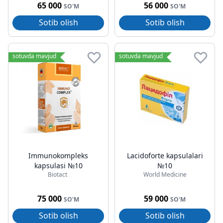
65 000
56 000
SO'M
SO'M
Sotib olish
Sotib olish
sotuvda mavjud
sotuvda mavjud
Immunokompleks
Lacidoforte kapsulalari
kapsulasi №10
№10
Biotact
World Medicine
75 000
59 000
SO'M
SO'M
Sotib olish
Sotib olish