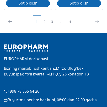
Sotib olish
Sotib olish
1
2
3
...
4
Footer
EUROPHARM dorixonasi
Bizning manzil: Toshkent sh.,Mirzo Ulug'bek
Buyuk Ipak Yo'li kvartali «Ц1»,uy 26 xonadon 13
+998 78 555 64 20
Buyurtma berish: har kuni, 08:00 dan 22:00 gacha