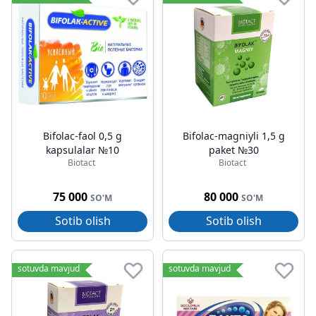
Bifolac-faol 0,5 g
Bifolac-magniyli 1,5 g
kapsulalar №10
paket №30
Biotact
Biotact
75 000
80 000
SO'M
SO'M
Sotib olish
Sotib olish
sotuvda mavjud
sotuvda mavjud