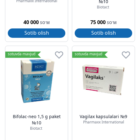
Pharmaxx International
№10
Biotact
40 000
75 000
SO'M
SO'M
Sotib olish
Sotib olish
sotuvda mavjud
sotuvda mavjud
Bifolac-neo 1,5 g paket
Vagilax kapsulalari №9
Pharmaxx International
№10
Biotact