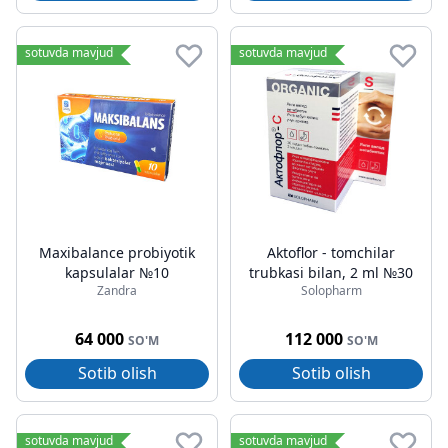
sotuvda mavjud
sotuvda mavjud
Maxibalance probiyotik
Aktoflor - tomchilar
kapsulalar №10
trubkasi bilan, 2 ml №30
Zandra
Solopharm
64 000
112 000
SO'M
SO'M
Sotib olish
Sotib olish
sotuvda mavjud
sotuvda mavjud