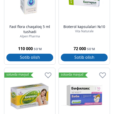
Faol flora chaqaloq 5 ml
Bioterol kapsulalari №10
Vita Naturale
tushadi
Alpen Pharma
110 000
72 000
SO'M
SO'M
Sotib olish
Sotib olish
sotuvda mavjud
sotuvda mavjud