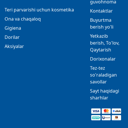
guvohnoma
Teri parvarishi uchun kosmetika
Kontaktlar
Ona va chaqaloq
Buyurtma
berish yo'li
Gigiena
Yetkazib
Dorilar
berish, To'lov,
Aksiyalar
Qaytarish
Dorixonalar
Tez-tez
so'raladigan
savollar
Sayt haqidagi
sharhlar