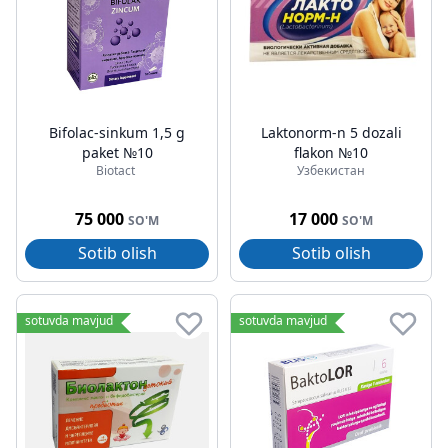
Bifolac-sinkum 1,5 g
Laktonorm-n 5 dozali
paket №10
flakon №10
Biotact
Узбекистан
75 000
17 000
SO'M
SO'M
Sotib olish
Sotib olish
sotuvda mavjud
sotuvda mavjud