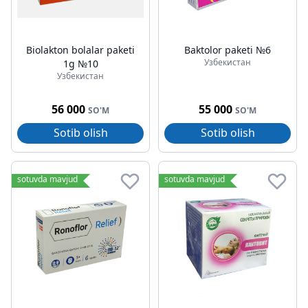
Biolakton bolalar paketi
Baktolor paketi №6
Узбекистан
1g №10
Узбекистан
56 000
55 000
SO'M
SO'M
Sotib olish
Sotib olish
sotuvda mavjud
sotuvda mavjud