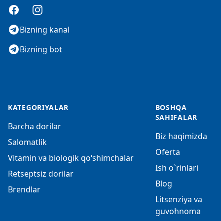
Facebook
Instagram
Bizning kanal
Bizning bot
KATEGORIYALAR
BOSHQA
SAHIFALAR
Barcha dorilar
Biz haqimizda
Salomatlik
Oferta
Vitamin va biologik qo‘shimchalar
Ish o`rinlari
Retseptsiz dorilar
Blog
Brendlar
Litsenziya va
guvohnoma