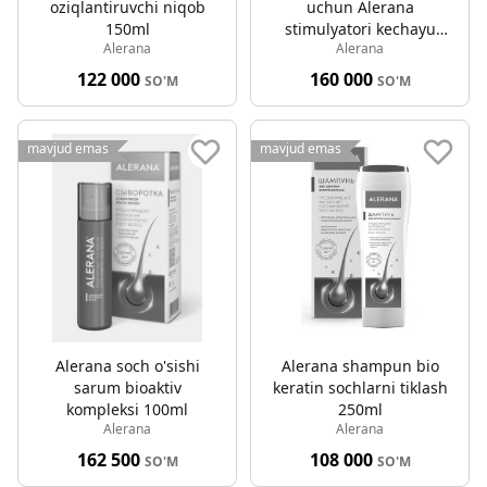
oziqlantiruvchi niqob
uchun Alerana
150ml
stimulyatori kechayu
Alerana
Alerana
kunduz 2 x 6ml
122 000
160 000
SO'M
SO'M
mavjud emas
mavjud emas
Alerana soch o'sishi
Alerana shampun bio
sarum bioaktiv
keratin sochlarni tiklash
kompleksi 100ml
250ml
Alerana
Alerana
162 500
108 000
SO'M
SO'M