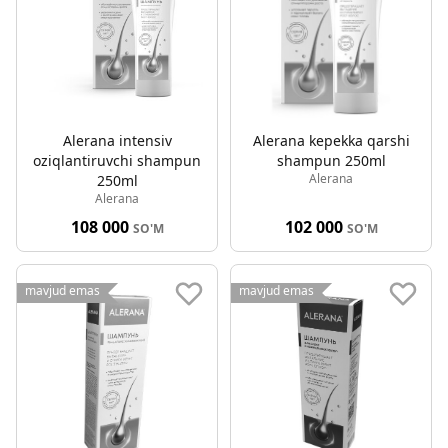
Alerana intensiv
Alerana kepekka qarshi
oziqlantiruvchi shampun
shampun 250ml
Alerana
250ml
Alerana
108 000
102 000
SO'M
SO'M
mavjud emas
mavjud emas