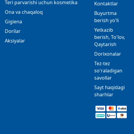
Teri parvarishi uchun kosmetika
Kontaktlar
Ona va chaqaloq
Buyurtma
berish yo'li
Gigiena
Yetkazib
Dorilar
berish, To'lov,
Aksiyalar
Qaytarish
Dorixonalar
Tez-tez
so'raladigan
savollar
Sayt haqidagi
sharhlar