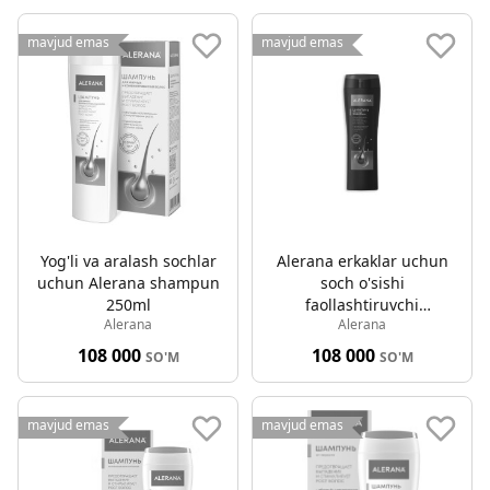
mavjud emas
mavjud emas
Yog'li va aralash sochlar
Alerana erkaklar uchun
uchun Alerana shampun
soch o'sishi
250ml
faollashtiruvchi
Alerana
Alerana
shampun 250ml
108 000
108 000
SO'M
SO'M
mavjud emas
mavjud emas