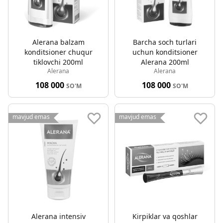
Alerana balzam
Barcha soch turlari
konditsioner chuqur
uchun konditsioner
tiklovchi 200ml
Alerana 200ml
Alerana
Alerana
108 000
108 000
SO'M
SO'M
mavjud emas
mavjud emas
Alerana intensiv
Kirpiklar va qoshlar