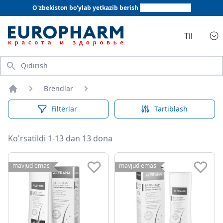
O'zbekiston bo'ylab yetkazib berish
+998 78 555 64 20
Til
Qidirish
Brendlar
Bosh sahifa
Filterlar
Tartiblash
Ko'rsatildi 1-13 dan 13 dona
mavjud emas
mavjud emas