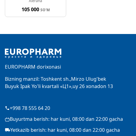
Alerana
105 000
SO'M
Footer
EUROPHARM dorixonasi
Bizning manzil: Toshkent sh.,Mirzo Ulug'bek
Buyuk Ipak Yo'li kvartali «Ц1»,uy 26 xonadon 13
+998 78 555 64 20
Buyurtma berish: har kuni, 08:00 dan 22:00 gacha
Yetkazib berish: har kuni, 08:00 dan 22:00 gacha