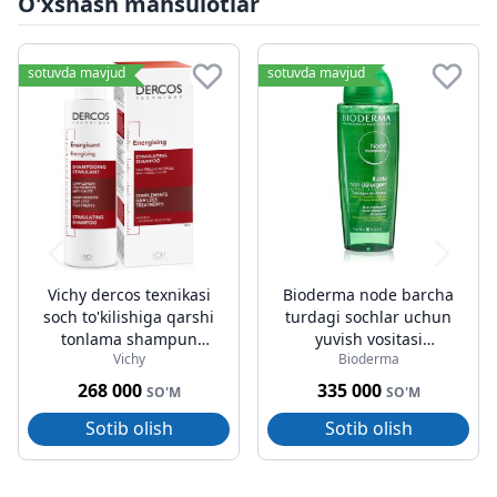
O'xshash mahsulotlar
sotuvda mavjud
sotuvda mavjud
Vichy dercos texnikasi
Bioderma node barcha
soch to'kilishiga qarshi
turdagi sochlar uchun
tonlama shampun
yuvish vositasi
Vichy
Bioderma
200ml
bo'lmagan shampun
400ml
268 000
335 000
SO'M
SO'M
Sotib olish
Sotib olish