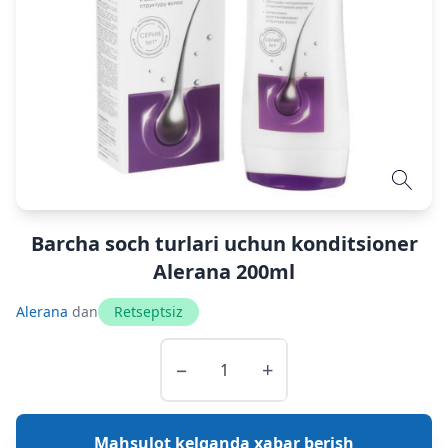
Barcha soch turlari uchun konditsioner
Alerana 200ml
Alerana
dan
Retseptsiz
−
+
Mahsulot kelganda xabar berish