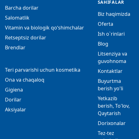
SAHIFALAR
Barcha dorilar
Biz haqimizda
Salomatlik
Oferta
Vitamin va biologik qo‘shimchalar
Ish o`rinlari
Retseptsiz dorilar
Blog
Brendlar
Litsenziya va
guvohnoma
Teri parvarishi uchun kosmetika
Kontaktlar
Ona va chaqaloq
Buyurtma
berish yo'li
Gigiena
Yetkazib
Dorilar
berish, To'lov,
Aksiyalar
Qaytarish
Dorixonalar
Tez-tez