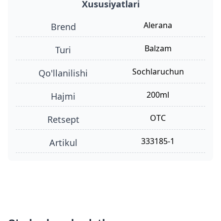
Xususiyatlari
Alerana
Brend
balzam
turi
sochlaruchun
qo'llanilishi
200ml
hajmi
OTC
retsept
333185-1
Artikul