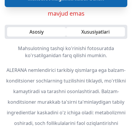
mavjud emas
Asosiy
Xususiyatlari
Mahsulotning tashqi ko'rinishi fotosuratda
ko'rsatilganidan farq qilishi mumkin.
ALERANA nemlendirici tarkibiy qismlarga ega balzam-
konditsioner sochlarning tuzilishini tiklaydi, mo'rtlikni
kamaytiradi va tarashni osonlashtiradi. Balzam-
konditsioner murakkab ta'sirni ta'minlaydigan tabiiy
ingredientlar kaskadini o'z ichiga oladi: metabolizmni
oshiradi, soch follikulalarini faol oziqlantirishni