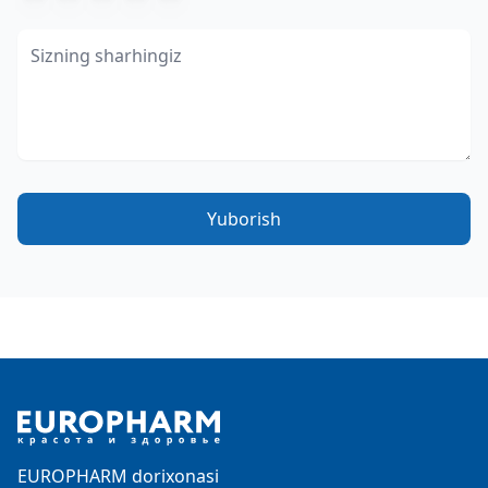
Yuborish
Footer
EUROPHARM dorixonasi