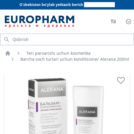
O'zbekiston bo'ylab yetkazib berish
+998 78 555 64 20
Til
Qidirish
Teri parvarishi uchun kosmetika
Bosh sahifa
Barcha soch turlari uchun konditsioner Alerana 200ml