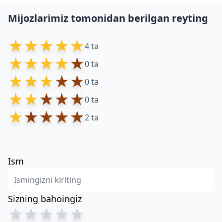
Mijozlarimiz tomonidan berilgan reyting
★
★
★
★
★
4 ta
★
★
★
★
★
0 ta
★
★
★
★
★
0 ta
★
★
★
★
★
0 ta
★
★
★
★
★
2 ta
Ism
Sizning bahoingiz
★
★
★
★
★