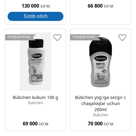
130 000
66 800
SO'M
SO'M
Sotib olish
mavjud emas
mavjud emas
Bübchen kukuni 100 g
Bübchen yog'iga sezgir c
Bubchen
chaqaloqlar uchun
200ml
Bubchen
69 000
70 000
SO'M
SO'M