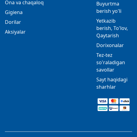
Ona va chaqaloq
Buyurtma
berish yo'li
Gigiena
Yetkazib
Dorilar
berish, To'lov,
Aksiyalar
Qaytarish
Dorixonalar
Tez-tez
so'raladigan
savollar
Sayt haqidagi
sharhlar