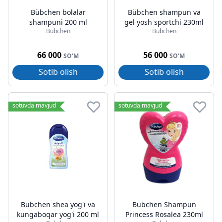
Bübchen bolalar
Bübchen shampun va
shampuni 200 ml
gel yosh sportchi 230ml
Bubchen
Bubchen
66 000
56 000
SO'M
SO'M
Sotib olish
Sotib olish
sotuvda mavjud
sotuvda mavjud
Bübchen shea yog'i va
Bübchen Shampun
kungaboqar yog'i 200 ml
Princess Rosalea 230ml