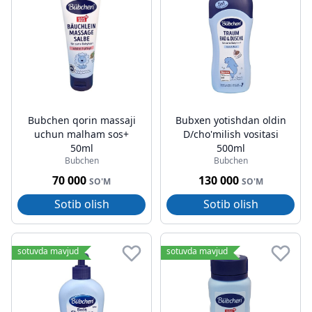
Bubchen qorin massaji
Bubxen yotishdan oldin
uchun malham sos+
D/cho'milish vositasi
50ml
500ml
Bubchen
Bubchen
70 000
130 000
SO'M
SO'M
Sotib olish
Sotib olish
sotuvda mavjud
sotuvda mavjud