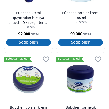
Bubchen kremi
Bübchen bolalar kremi
quyoshdan himoya
150 ml
Bubchen
qiluvchi D / sezgir teriga
Bubchen
ega chaqaloqlar va
bolalar lsf 50+ 50ml
92 000
90 000
SO'M
SO'M
Sotib olish
Sotib olish
sotuvda mavjud
sotuvda mavjud
Bübchen bolalar kremi
Bübchen kosmetik