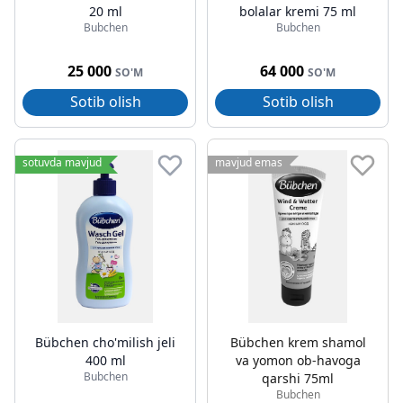
20 ml
bolalar kremi 75 ml
Bubchen
Bubchen
25 000
64 000
SO'M
SO'M
Sotib olish
Sotib olish
sotuvda mavjud
mavjud emas
Bübchen cho'milish jeli
Bübchen krem shamol
400 ml
va yomon ob-havoga
Bubchen
qarshi 75ml
Bubchen