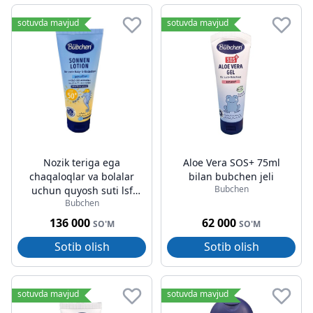
sotuvda mavjud
sotuvda mavjud
Nozik teriga ega
Aloe Vera SOS+ 75ml
chaqaloqlar va bolalar
bilan bubchen jeli
Bubchen
uchun quyosh suti lsf
Bubchen
50+
136 000
62 000
SO'M
SO'M
Sotib olish
Sotib olish
sotuvda mavjud
sotuvda mavjud