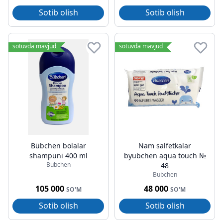
Sotib olish
Sotib olish
sotuvda mavjud
sotuvda mavjud
Bübchen bolalar
Nam salfetkalar
shampuni 400 ml
byubchen aqua touch №
Bubchen
48
Bubchen
105 000
48 000
SO'M
SO'M
Sotib olish
Sotib olish