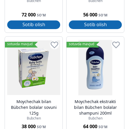
Bubchen
Bubchen
72 000
56 000
SO'M
SO'M
Sotib olish
Sotib olish
sotuvda mavjud
sotuvda mavjud
Moychechak bilan
Moychechak ekstrakti
Bübchen bolalar sovuni
bilan Bübchen bolalar
125g
shampuni 200ml
Bubchen
Bubchen
38 000
64 000
SO'M
SO'M