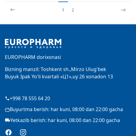
1
2
Footer
EUROPHARM dorixonasi
Bizning manzil: Toshkent sh.,Mirzo Ulug'bek
Buyuk Ipak Yo'li kvartali «Ц1»,uy 26 xonadon 13
+998 78 555 64 20
Buyurtma berish: har kuni, 08:00 dan 22:00 gacha
Yetkazib berish: har kuni, 08:00 dan 22:00 gacha
Facebook
Instagram