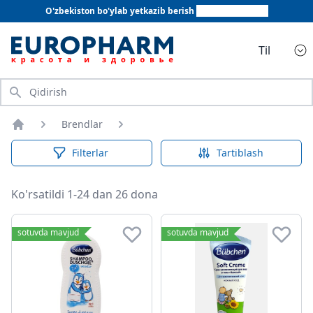
O'zbekiston bo'ylab yetkazib berish
+998 78 555 64 20
Til
Qidirish
Brendlar
Bosh sahifa
Filterlar
Tartiblash
Ko'rsatildi 1-24 dan 26 dona
sotuvda mavjud
sotuvda mavjud