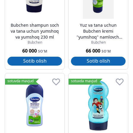
Bubchen shampun soch
Yuz va tana uchun
va tana uchun yumshoq
Bubchen kremi
va yumshoq 230 ml
"yumshoq" namlovchi
Bubchen
Bubchen
75ml
60 000
66 000
SO'M
SO'M
Sotib olish
Sotib olish
sotuvda mavjud
sotuvda mavjud