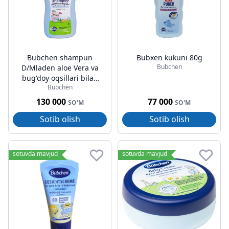
Bubchen shampun
Bubxen kukuni 80g
Bubchen
D/Mladen aloe Vera va
bug'doy oqsillari bilan
Bubchen
400ml
130 000
77 000
SO'M
SO'M
Sotib olish
Sotib olish
sotuvda mavjud
sotuvda mavjud