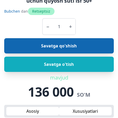
uchun quyosh suti lsf 50+
Bubchen
dan
Retseptsiz
−
+
Savatga qo'shish
Savatga o'tish
mavjud
136 000
SO'M
Asosiy
Xususiyatlari