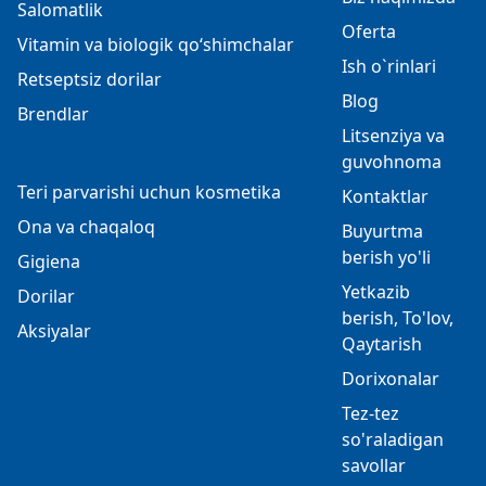
Salomatlik
Oferta
Vitamin va biologik qo‘shimchalar
Ish o`rinlari
Retseptsiz dorilar
Blog
Brendlar
Litsenziya va
guvohnoma
Teri parvarishi uchun kosmetika
Kontaktlar
Ona va chaqaloq
Buyurtma
berish yo'li
Gigiena
Yetkazib
Dorilar
berish, To'lov,
Aksiyalar
Qaytarish
Dorixonalar
Tez-tez
so'raladigan
savollar