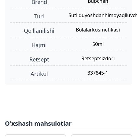
Bubchen
Brend
sutliquyoshdanhimoyaqiluvc
turi
bolalarkosmetikasi
qo'llanilishi
50ml
hajmi
retseptsizdori
retsept
337845-1
Artikul
O'xshash mahsulotlar