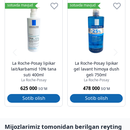
sotuvda mavjud
sotuvda mavjud
La Roche-Posay lipikar
La Roche-Posay lipikar
lait/karbamid 10% tana
gel lavant himoya dush
suti 400ml
geli 750ml
La Roche-Posay
La Roche-Posay
625 000
478 000
SO'M
SO'M
Sotib olish
Sotib olish
Mijozlarimiz tomonidan berilgan reyting