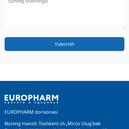
Yuborish
Footer
EUROPHARM dorixonasi
Bizning manzil: Toshkent sh.,Mirzo Ulug'bek