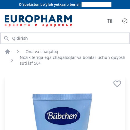
O'zbekiston bo'ylab yetkazib berish
+998 78 555 64 20
Til
Qidirish
Ona va chaqaloq
Bosh sahifa
Nozik teriga ega chaqaloqlar va bolalar uchun quyosh
suti lsf 50+