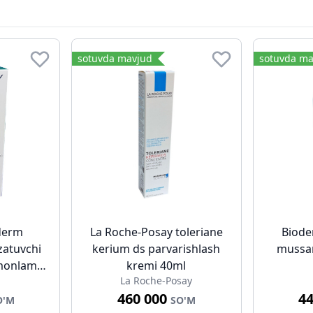
sotuvda mavjud
sotuvda ma
derm
La Roche-Posay toleriane
Biode
zatuvchi
kerium ds parvarishlash
mussan
omonlama
kremi 40ml
La Roche-Posay
460 000
4
O'M
SO'M