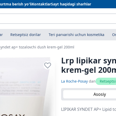
urtma berish yo'li
Kontaktlar
Sayt haqidagi sharhlar
ar
Retseptsiz dorilar
Teri parvarishi uchun kosmetika
On
 syndet ap+ tozalovchi dush krem-gel 200ml
Lrp lipikar sy
krem-gel 200
La Roche-Posay
dan
Retseptsi
Asosiy
LIPIKAR SYNDET AP+ Lipid to'