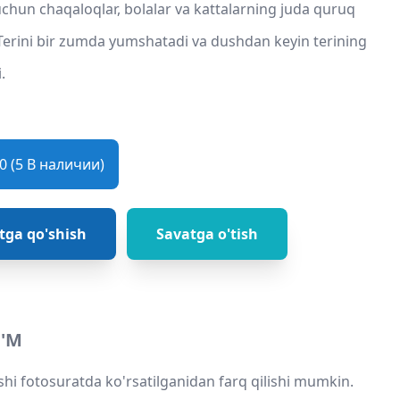
uchun chaqaloqlar, bolalar va kattalarning juda quruq
 Terini bir zumda yumshatadi va dushdan keyin terining
.
 (5 В наличии)
tga qo'shish
Savatga o'tish
'M
shi fotosuratda ko'rsatilganidan farq qilishi mumkin.