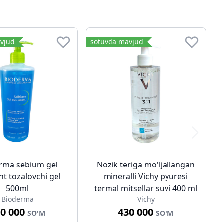
vjud
sotuvda mavjud
rma sebium gel
Nozik teriga mo'ljallangan
t tozalovchi gel
mineralli Vichy pyuresi
500ml
termal mitsellar suvi 400 ml
Bioderma
Vichy
40 000
430 000
SO'M
SO'M