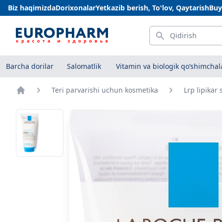
Biz haqimizda
Dorixonalar
Yetkazib berish, To'lov, Qaytarish
Buy
Qidirish
Barcha dorilar
Salomatlik
Vitamin va biologik qo‘shimchal
Teri parvarishi uchun kosmetika
Lrp lipikar
Bosh sahifa