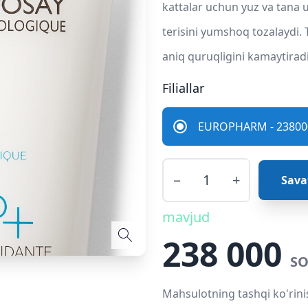
kattalar uchun yuz va tana 
terisini yumshoq tozalaydi.
aniq quruqligini kamaytiradi
Filiallar
EUROPHARM - 238000
−
+
Sava
mavjud
238 000
SO
Mahsulotning tashqi ko'rini