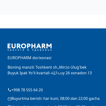
Footer
EUROPHARM dorixonasi
Bizning manzil: Toshkent sh.,Mirzo Ulug'bek
Buyuk Ipak Yo'li kvartali «Ц1»,uy 26 xonadon 13
+998 78 555 64 20
Buyurtma berish: har kuni, 08:00 dan 22:00 gacha