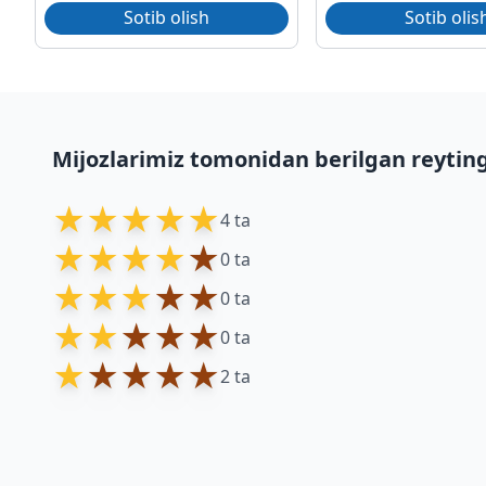
Sotib olish
Sotib olis
Mijozlarimiz tomonidan berilgan reytin
★
★
★
★
★
4 ta
★
★
★
★
★
0 ta
★
★
★
★
★
0 ta
★
★
★
★
★
0 ta
★
★
★
★
★
2 ta