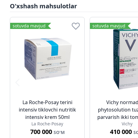
O'xshash mahsulotlar
sotuvda mavjud
sotuvda mavjud
La Roche-Posay terini
Vichy norma
intensiv tiklovchi nutritik
phytosolution tu
intensiv krem 50ml
parvarish ikki t
La Roche-Posay
Vichy
50ml
700 000
410 000
SO'M
S