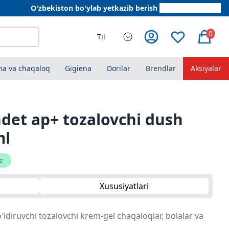
O'zbekiston bo'ylab yetkazib berish
+998 78 555 64 20
0
Til
a va chaqaloq
Gigiena
Dorilar
Brendlar
Aksiyalar
ndet ap+ tozalovchi dush
ml
z
Xususiyatlari
ldiruvchi tozalovchi krem-gel chaqaloqlar, bolalar va