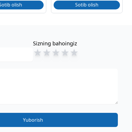
Sotib olish
Sotib olish
Sizning bahoingiz
★
★
★
★
★
Yuborish