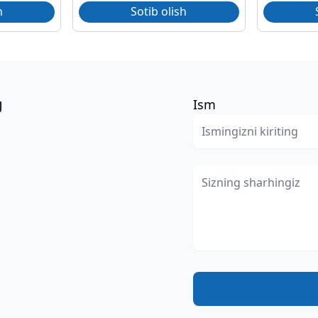
h
Sotib olish
g
Ism