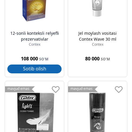
12-sonli konteksli relyefli
Jel moylash vositasi
prezervativlar
Contex Wave 30 ml
Contex
Contex
108 000
80 000
SO'M
SO'M
Sotib olish
mavjud emas
mavjud emas