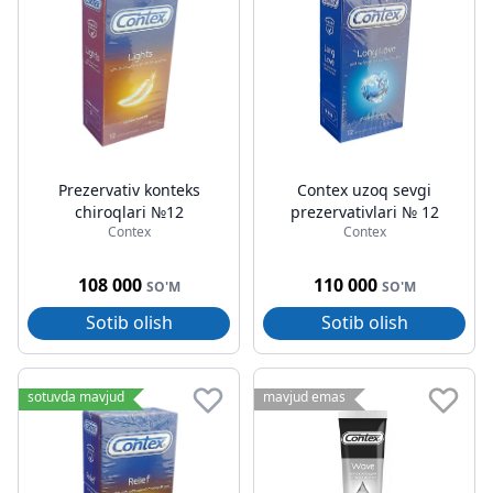
Prezervativ konteks
Contex uzoq sevgi
chiroqlari №12
prezervativlari № 12
Contex
Contex
108 000
110 000
SO'M
SO'M
Sotib olish
Sotib olish
sotuvda mavjud
mavjud emas