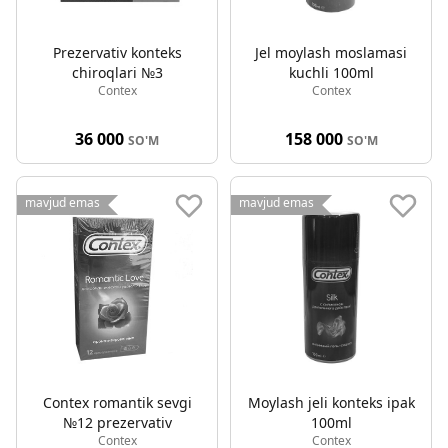
Prezervativ konteks
Jel moylash moslamasi
chiroqlari №3
kuchli 100ml
Contex
Contex
36 000
158 000
SO'M
SO'M
mavjud emas
mavjud emas
Contex romantik sevgi
Moylash jeli konteks ipak
№12 prezervativ
100ml
Contex
Contex