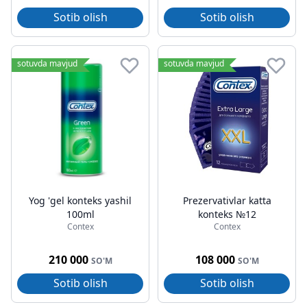
Sotib olish
Sotib olish
sotuvda mavjud
sotuvda mavjud
Yog 'gel konteks yashil
Prezervativlar katta
100ml
konteks №12
Contex
Contex
210 000
108 000
SO'M
SO'M
Sotib olish
Sotib olish