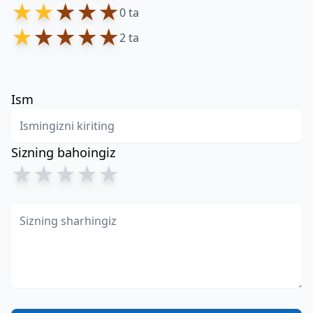
★
★
★
★
★
0 ta
★
★
★
★
★
2 ta
Ism
Sizning bahoingiz
★
★
★
★
★