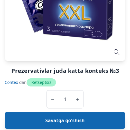
Prezervativlar juda katta konteks №3
Contex
dan
Retseptsiz
−
+
Savatga qo'shish