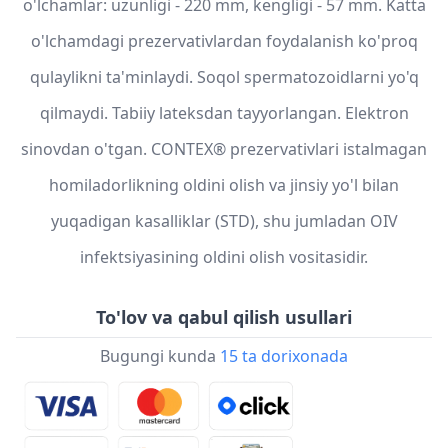
o'lchamlar: uzunligi - 220 mm, kengligi - 57 mm. Katta
o'lchamdagi prezervativlardan foydalanish ko'proq
qulaylikni ta'minlaydi. Soqol spermatozoidlarni yo'q
qilmaydi. Tabiiy lateksdan tayyorlangan. Elektron
sinovdan o'tgan. CONTEX® prezervativlari istalmagan
homiladorlikning oldini olish va jinsiy yo'l bilan
yuqadigan kasalliklar (STD), shu jumladan OIV
infektsiyasining oldini olish vositasidir.
To'lov va qabul qilish usullari
Bugungi kunda
15 ta dorixonada