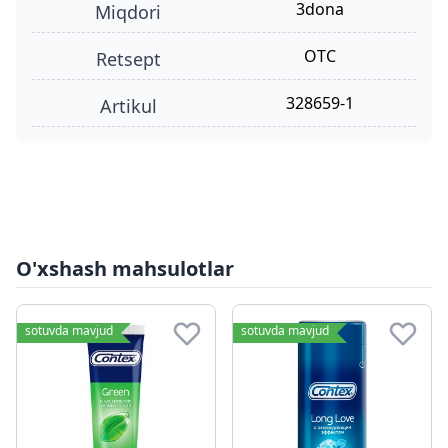
3dona
miqdori
OTC
retsept
328659-1
Artikul
O'xshash mahsulotlar
sotuvda mavjud
sotuvda mavjud