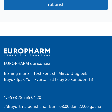
Yuborish
Footer
EUROPHARM dorixonasi
Bizning manzil: Toshkent sh.,Mirzo Ulug'bek
Buyuk Ipak Yo'li kvartali «Ц1»,uy 26 xonadon 13
+998 78 555 64 20
Buyurtma berish: har kuni, 08:00 dan 22:00 gacha