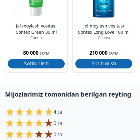
Jel moylash vositasi
Jel moylash vositasi
Contex Green 30 ml
Contex Long Love 100 ml
Contex
Contex
80 000
210 000
SO'M
SO'M
Sotib olish
Sotib olish
Mijozlarimiz tomonidan berilgan reyting
★
★
★
★
★
4 ta
★
★
★
★
★
0 ta
★
★
★
★
★
0 ta