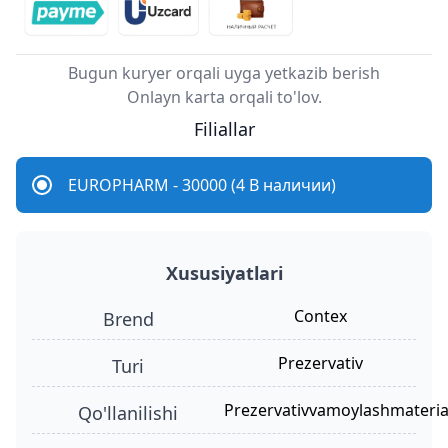
Bugun kuryer orqali uyga yetkazib berish
Onlayn karta orqali to'lov.
Filiallar
EUROPHARM - 30000 (4 В наличии)
Xususiyatlari
Contex
Brend
prezervativ
turi
prezervativvamoylashmaterial
qo'llanilishi