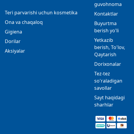
guvohnoma
Teri parvarishi uchun kosmetika
Kontaktlar
Ona va chaqaloq
Buyurtma
berish yo'li
Gigiena
Yetkazib
Dorilar
berish, To'lov,
Aksiyalar
Qaytarish
Dorixonalar
Tez-tez
so'raladigan
savollar
Sayt haqidagi
sharhlar