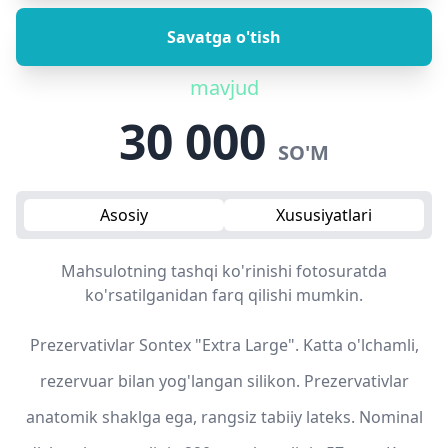
Savatga o'tish
mavjud
30 000
SO'M
Asosiy
Xususiyatlari
Mahsulotning tashqi ko'rinishi fotosuratda
ko'rsatilganidan farq qilishi mumkin.
Prezervativlar Sontex "Extra Large". Katta o'lchamli,
rezervuar bilan yog'langan silikon. Prezervativlar
anatomik shaklga ega, rangsiz tabiiy lateks. Nominal