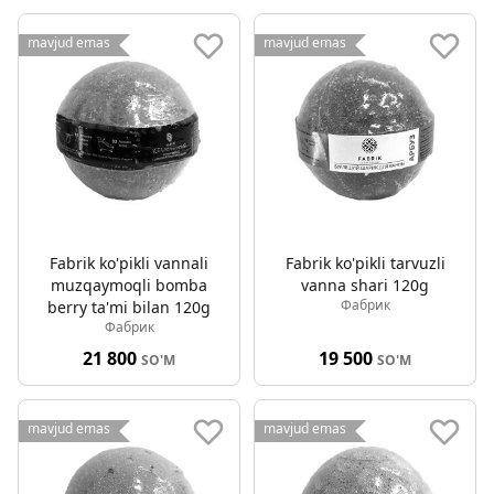
mavjud emas
mavjud emas
Fabrik ko'pikli vannali
Fabrik ko'pikli tarvuzli
muzqaymoqli bomba
vanna shari 120g
Фабрик
berry ta'mi bilan 120g
Фабрик
21 800
19 500
SO'M
SO'M
mavjud emas
mavjud emas