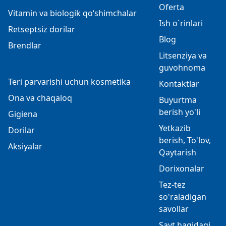
Oferta
Vitamin va biologik qo‘shimchalar
Ish o`rinlari
Retseptsiz dorilar
Blog
Brendlar
Litsenziya va
guvohnoma
Teri parvarishi uchun kosmetika
Kontaktlar
Ona va chaqaloq
Buyurtma
berish yo'li
Gigiena
Yetkazib
Dorilar
berish, To'lov,
Aksiyalar
Qaytarish
Dorixonalar
Tez-tez
so'raladigan
savollar
Sayt haqidagi