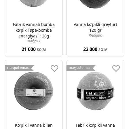
Fabrik vannali bomba
Vanna ko'pikli greyfurt
ko'pikli spa-bomba
120 gr
Фабрик
energiyasi 120g
Фабрик
21 000
22 000
SO'M
SO'M
mavjud emas
mavjud emas
Ko'pikli vanna bilan
Fabrik ko'pikli vanna