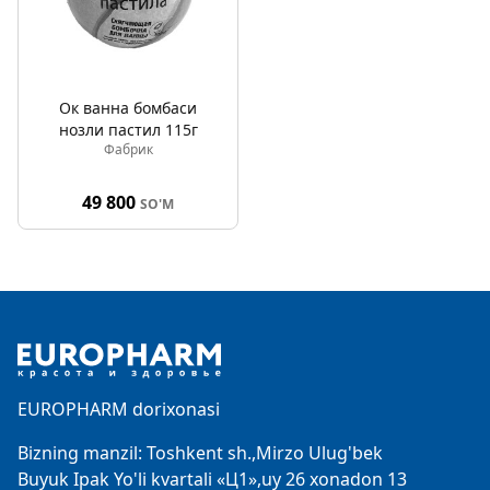
Ок ванна бомбаси
нозли пастил 115г
Фабрик
49 800
SO'M
Footer
EUROPHARM dorixonasi
Bizning manzil: Toshkent sh.,Mirzo Ulug'bek
Buyuk Ipak Yo'li kvartali «Ц1»,uy 26 xonadon 13