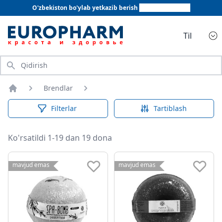
O'zbekiston bo'ylab yetkazib berish
+998 78 555 64 20
Til
Qidirish
Brendlar
Bosh sahifa
Filterlar
Tartiblash
Ko'rsatildi 1-19 dan 19 dona
mavjud emas
mavjud emas