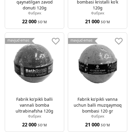
qaynatilgan zavod
bombasi kristalli ko'k
donuti 120g
120g
Фабрик
Фабрик
22 000
21 000
SO'M
SO'M
mavjud emas
mavjud emas
Fabrik ko'pikli balli
Fabrik ko'pikli vanna
vannali bomba
uchun balli muzqaymoq
ultrabinafsha 120g
bombasi 120 gr
Фабрик
Фабрик
22 000
21 000
SO'M
SO'M