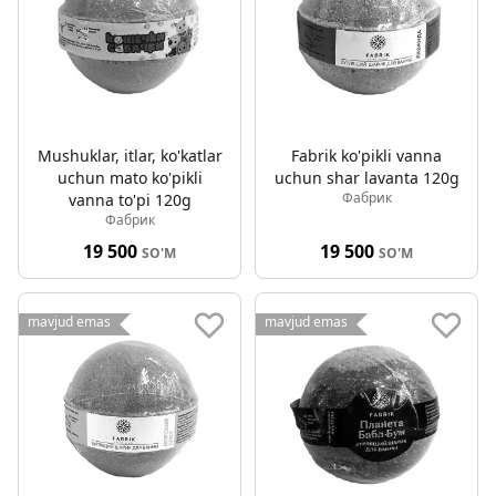
Mushuklar, itlar, ko'katlar
Fabrik ko'pikli vanna
uchun mato ko'pikli
uchun shar lavanta 120g
Фабрик
vanna to'pi 120g
Фабрик
19 500
19 500
SO'M
SO'M
mavjud emas
mavjud emas