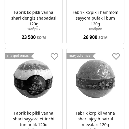
Fabrik ko'pikli vanna
Fabrik ko'pikli hammom
shari dengiz shabadasi
sayyora pufakli bum
120g
120g
Фабрик
Фабрик
23 500
26 900
SO'M
SO'M
mavjud emas
mavjud emas
Fabrik ko'pikli vanna
Fabrik ko'pikli vanna
shari sayyora ettinchi
shari ajoyib patrul
tumanlik 120g
mevalari 120g