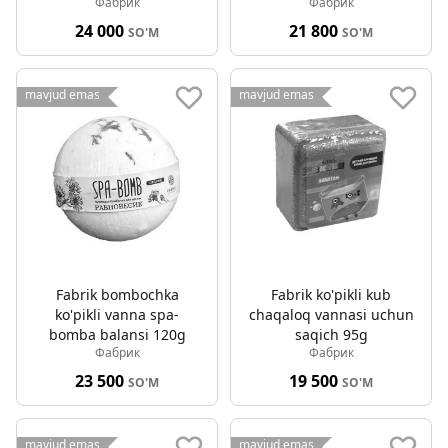
Фабрик
Фабрик
24 000
21 800
SO'M
SO'M
mavjud emas
mavjud emas
Fabrik bombochka
Fabrik ko'pikli kub
ko'pikli vanna spa-
chaqaloq vannasi uchun
bomba balansi 120g
saqich 95g
Фабрик
Фабрик
23 500
19 500
SO'M
SO'M
mavjud emas
mavjud emas