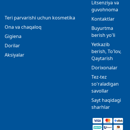
Litsenziya va
guvohnoma
Teri parvarishi uchun kosmetika
Kontaktlar
Ona va chaqaloq
Buyurtma
berish yo'li
Gigiena
Yetkazib
Dorilar
berish, To'lov,
Aksiyalar
Qaytarish
Dorixonalar
Tez-tez
so'raladigan
savollar
Sayt haqidagi
sharhlar