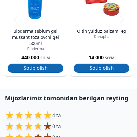
Bioderma sebium gel
Oltin yulduz balzami 4g
Danapha
mussant tozalovchi gel
500ml
Bioderma
440 000
14 000
SO'M
SO'M
Sotib olish
Sotib olish
Mijozlarimiz tomonidan berilgan reyting
★
★
★
★
★
4 ta
★
★
★
★
★
0 ta