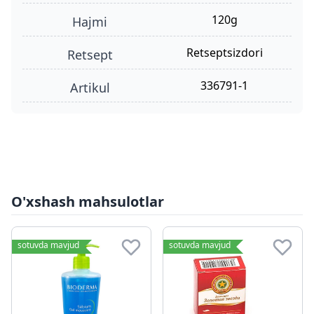
120g
hajmi
retseptsizdori
retsept
336791-1
Artikul
O'xshash mahsulotlar
sotuvda mavjud
sotuvda mavjud