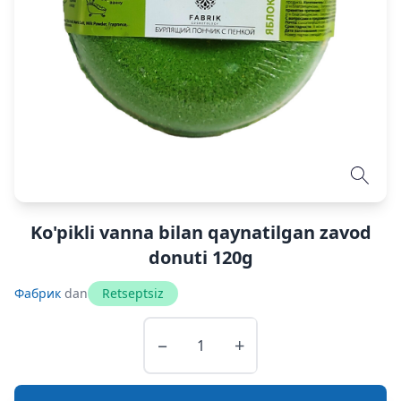
Ko'pikli vanna bilan qaynatilgan zavod
donuti 120g
Фабрик
dan
Retseptsiz
−
+