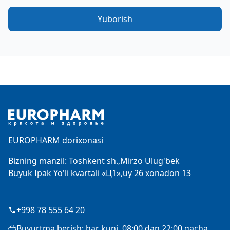
Yuborish
Footer
EUROPHARM dorixonasi
Bizning manzil: Toshkent sh.,Mirzo Ulug'bek
Buyuk Ipak Yo'li kvartali «Ц1»,uy 26 xonadon 13
+998 78 555 64 20
Buyurtma berish: har kuni, 08:00 dan 22:00 gacha