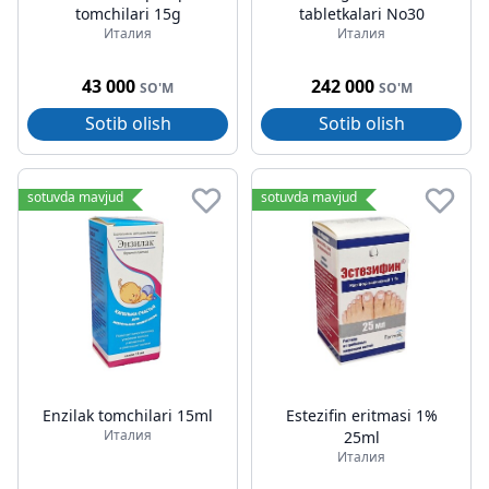
tomchilari 15g
tabletkalari No30
Италия
Италия
43 000
242 000
SO'M
SO'M
Sotib olish
Sotib olish
sotuvda mavjud
sotuvda mavjud
Enzilak tomchilari 15ml
Estezifin eritmasi 1%
Италия
25ml
Италия