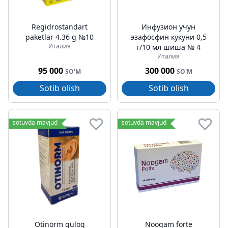
Regidrostandart
Инфузион учун
paketlar 4.36 g №10
эзафосфин кукуни 0,5
Италия
г/10 мл шиша № 4
Италия
95 000
300 000
SO'M
SO'M
Sotib olish
Sotib olish
sotuvda mavjud
sotuvda mavjud
Otinorm quloq
Noogam forte