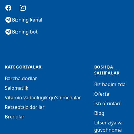
Facebook
Instagram
Bizning kanal
Bizning bot
KATEGORIYALAR
BOSHQA
SAHIFALAR
Barcha dorilar
Biz haqimizda
Salomatlik
Oferta
Vitamin va biologik qo‘shimchalar
Ish o`rinlari
Retseptsiz dorilar
Blog
Brendlar
Litsenziya va
guvohnoma