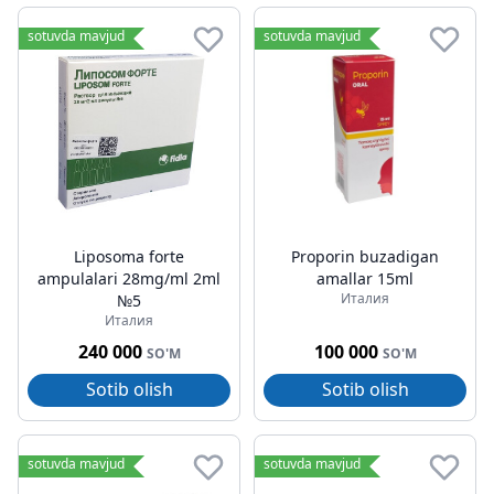
sotuvda mavjud
sotuvda mavjud
Liposoma forte
Proporin buzadigan
ampulalari 28mg/ml 2ml
amallar 15ml
Италия
№5
Италия
240 000
100 000
SO'M
SO'M
Sotib olish
Sotib olish
sotuvda mavjud
sotuvda mavjud