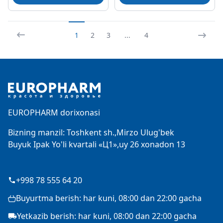
1
2
3
...
4
Footer
EUROPHARM dorixonasi
Bizning manzil: Toshkent sh.,Mirzo Ulug'bek
Buyuk Ipak Yo'li kvartali «Ц1»,uy 26 xonadon 13
+998 78 555 64 20
Buyurtma berish: har kuni, 08:00 dan 22:00 gacha
Yetkazib berish: har kuni, 08:00 dan 22:00 gacha