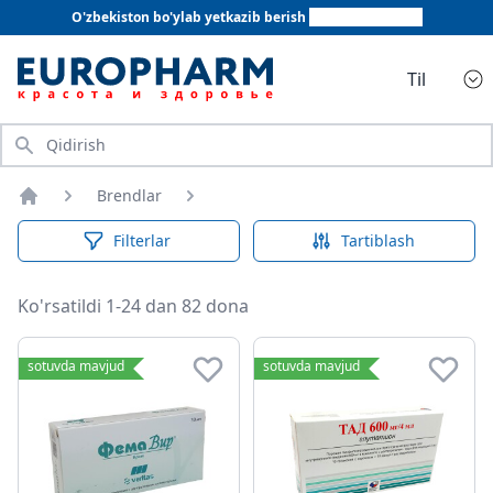
O'zbekiston bo'ylab yetkazib berish
+998 78 555 64 20
Til
Qidirish
Brendlar
Bosh sahifa
Filterlar
Tartiblash
Ko'rsatildi 1-24 dan 82 dona
sotuvda mavjud
sotuvda mavjud