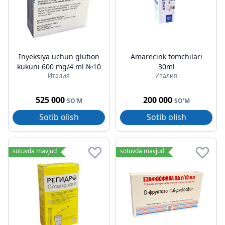
Inyeksiya uchun glution
Amarecink tomchilari
kukuni 600 mg/4 ml №10
30ml
Италия
Италия
525 000
200 000
SO'M
SO'M
Sotib olish
Sotib olish
sotuvda mavjud
sotuvda mavjud