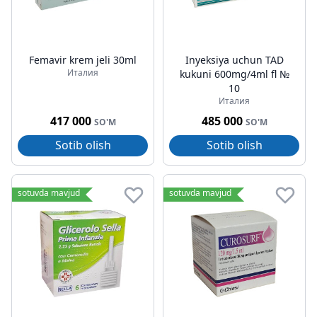
Femavir krem jeli 30ml
Inyeksiya uchun TAD
Италия
kukuni 600mg/4ml fl №
10
Италия
417 000
485 000
SO'M
SO'M
Sotib olish
Sotib olish
sotuvda mavjud
sotuvda mavjud