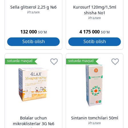
Sella glitserol 2,25 g №6
Kurosurf 120mg/1,5ml
Италия
shisha No1
Италия
132 000
4 175 000
SO'M
SO'M
Sotib olish
Sotib olish
sotuvda mavjud
sotuvda mavjud
Bolalar uchun
Sintanin tomchilari 50ml
Италия
mikroklisterlar 3G №6