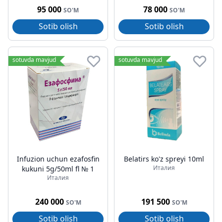
95 000
78 000
SO'M
SO'M
Sotib olish
Sotib olish
sotuvda mavjud
sotuvda mavjud
Infuzion uchun ezafosfin
Belatirs ko'z spreyi 10ml
Италия
kukuni 5g/50ml fl № 1
Италия
240 000
191 500
SO'M
SO'M
Sotib olish
Sotib olish