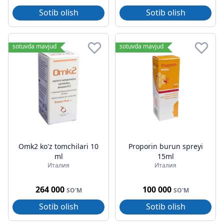
Sotib olish
Sotib olish
sotuvda mavjud
sotuvda mavjud
Omk2 ko'z tomchilari 10
Proporin burun spreyi
ml
15ml
Италия
Италия
264 000
100 000
SO'M
SO'M
Sotib olish
Sotib olish