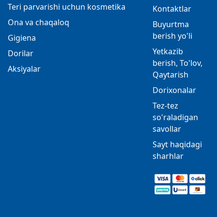
Teri parvarishi uchun kosmetika
Kontaktlar
Ona va chaqaloq
Buyurtma
berish yo'li
Gigiena
Yetkazib
Dorilar
berish, To'lov,
Aksiyalar
Qaytarish
Dorixonalar
Tez-tez
so'raladigan
savollar
Sayt haqidagi
sharhlar