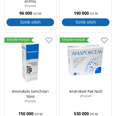
eritma
Италия
96 000
190 000
SO'M
SO'M
Sotib olish
Sotib olish
sotuvda mavjud
sotuvda mavjud
Aminokids tomchilari
Androksel Pak №20
Италия
50ml
Италия
150 000
530 000
SO'M
SO'M