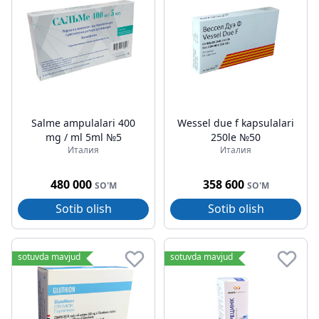
Salme ampulalari 400
Wessel due f kapsulalari
mg / ml 5ml №5
250le №50
Италия
Италия
480 000
358 600
SO'M
SO'M
Sotib olish
Sotib olish
sotuvda mavjud
sotuvda mavjud