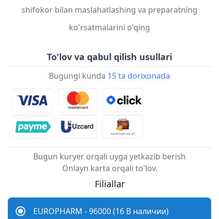
shifokor bilan maslahatlashing va preparatning
ko'rsatmalarini o'qing
To'lov va qabul qilish usullari
Bugungi kunda
15 ta dorixonada
Bugun kuryer orqali uyga yetkazib berish
Onlayn karta orqali to'lov.
Filiallar
EUROPHARM - 96000 (16 В наличии)