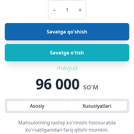
−
+
Savatga qo'shish
Savatga o'tish
mavjud
96 000
SO'M
Asosiy
Xususiyatlari
Mahsulotning tashqi ko'rinishi fotosuratda
ko'rsatilganidan farq qilishi mumkin.