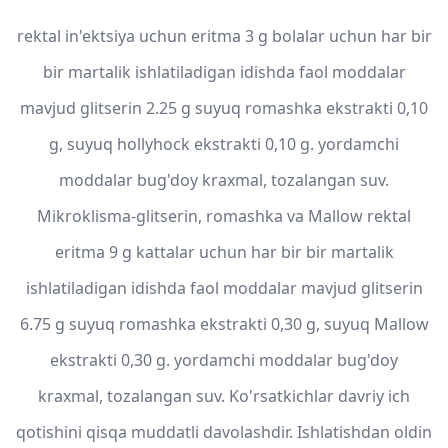
rektal in'ektsiya uchun eritma 3 g bolalar uchun har bir
bir martalik ishlatiladigan idishda faol moddalar
mavjud glitserin 2.25 g suyuq romashka ekstrakti 0,10
g, suyuq hollyhock ekstrakti 0,10 g. yordamchi
moddalar bug'doy kraxmal, tozalangan suv.
Mikroklisma-glitserin, romashka va Mallow rektal
eritma 9 g kattalar uchun har bir bir martalik
ishlatiladigan idishda faol moddalar mavjud glitserin
6.75 g suyuq romashka ekstrakti 0,30 g, suyuq Mallow
ekstrakti 0,30 g. yordamchi moddalar bug'doy
kraxmal, tozalangan suv. Ko'rsatkichlar davriy ich
qotishini qisqa muddatli davolashdir. Ishlatishdan oldin