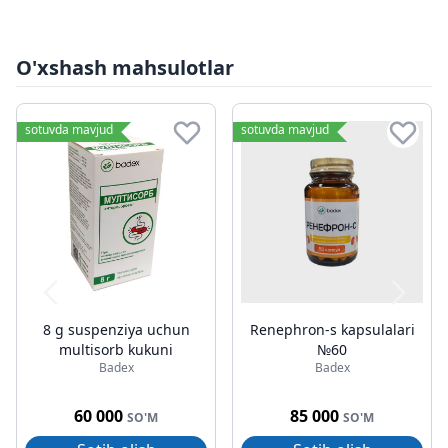
O'xshash mahsulotlar
sotuvda mavjud
sotuvda mavjud
8 g suspenziya uchun
Renephron-s kapsulalari
multisorb kukuni
№60
Badex
Badex
60 000
85 000
SO'M
SO'M