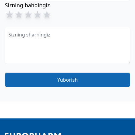
Sizning bahoingiz
★
★
★
★
★
Yuborish
Footer