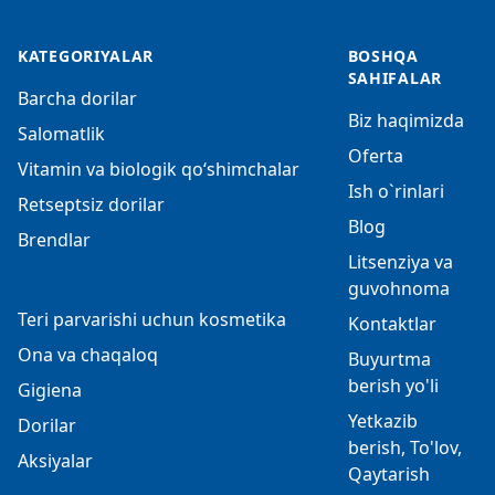
KATEGORIYALAR
BOSHQA
SAHIFALAR
Barcha dorilar
Biz haqimizda
Salomatlik
Oferta
Vitamin va biologik qo‘shimchalar
Ish o`rinlari
Retseptsiz dorilar
Blog
Brendlar
Litsenziya va
guvohnoma
Teri parvarishi uchun kosmetika
Kontaktlar
Ona va chaqaloq
Buyurtma
berish yo'li
Gigiena
Yetkazib
Dorilar
berish, To'lov,
Aksiyalar
Qaytarish