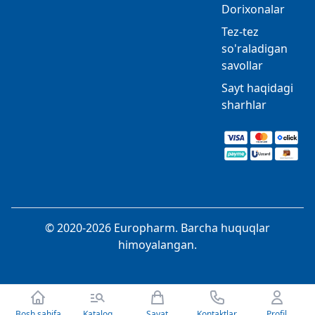
Dorixonalar
Tez-tez
so'raladigan
savollar
Sayt haqidagi
sharhlar
© 2020-2026 Europharm. Barcha huquqlar
himoyalangan.
Bosh sahifa
Katalog
Savat
Kontaktlar
Profil