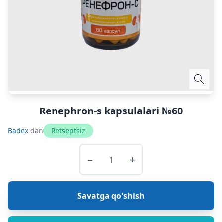
Renephron-s kapsulalari №60
Badex
dan
Retseptsiz
−
+
Savatga qo'shish