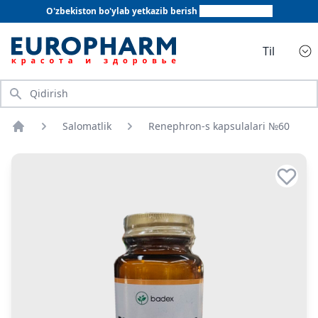
O'zbekiston bo'ylab yetkazib berish
+998 78 555 64 20
Til
Qidirish
Salomatlik
Renephron-s kapsulalari №60
Bosh sahifa