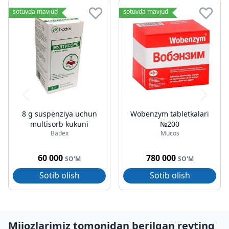
sotuvda mavjud
sotuvda mavjud
8 g suspenziya uchun
Wobenzym tabletkalari
multisorb kukuni
№200
Badex
Mucos
60 000
780 000
SO'M
SO'M
Sotib olish
Sotib olish
Mijozlarimiz tomonidan berilgan reyting