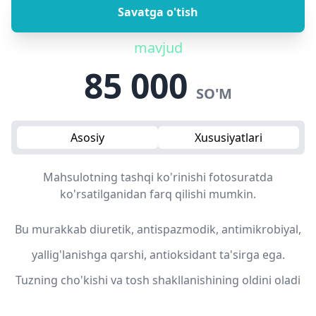
Savatga o'tish
mavjud
85 000
SO'M
Asosiy
Xususiyatlari
Mahsulotning tashqi ko'rinishi fotosuratda
ko'rsatilganidan farq qilishi mumkin.
Bu murakkab diuretik, antispazmodik, antimikrobiyal,
yallig'lanishga qarshi, antioksidant ta'sirga ega.
Tuzning cho'kishi va tosh shakllanishining oldini oladi