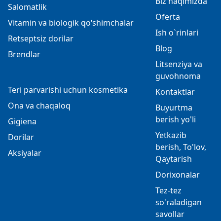
Biz haqimizda
Salomatlik
Oferta
Vitamin va biologik qo‘shimchalar
Ish o`rinlari
Retseptsiz dorilar
Blog
Brendlar
Litsenziya va
guvohnoma
Teri parvarishi uchun kosmetika
Kontaktlar
Ona va chaqaloq
Buyurtma
berish yo'li
Gigiena
Yetkazib
Dorilar
berish, To'lov,
Aksiyalar
Qaytarish
Dorixonalar
Tez-tez
so'raladigan
savollar