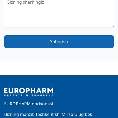
Yuborish
Footer
EUROPHARM dorixonasi
Bizning manzil: Toshkent sh.,Mirzo Ulug'bek