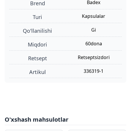
Badex
Brend
kapsulalar
turi
gi
qo'llanilishi
60dona
miqdori
retseptsizdori
retsept
336319-1
Artikul
O'xshash mahsulotlar