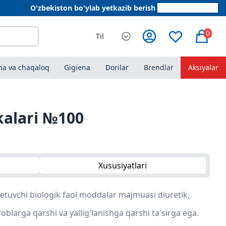
O'zbekiston bo'ylab yetkazib berish
+998 78 555 64 20
0
Til
a va chaqaloq
Gigiena
Dorilar
Brendlar
Aksiyalar
kalari №100
Xususiyatlari
 etuvchi biologik faol moddalar majmuasi diuretik,
roblarga qarshi va yallig'lanishga qarshi ta'sirga ega.