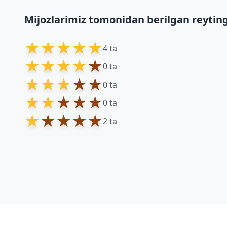
Mijozlarimiz tomonidan berilgan reytin
★
★
★
★
★
4 ta
★
★
★
★
★
0 ta
★
★
★
★
★
0 ta
★
★
★
★
★
0 ta
★
★
★
★
★
2 ta