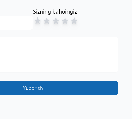
Sizning bahoingiz
★
★
★
★
★
Yuborish