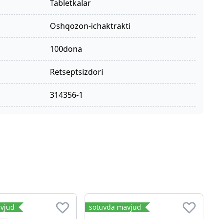
tabletkalar
oshqozon-ichaktrakti
100dona
retseptsizdori
314356-1
vjud
sotuvda mavjud