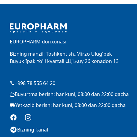
Footer
EUROPHARM dorixonasi
Bizning manzil: Toshkent sh.,Mirzo Ulug'bek
Buyuk Ipak Yo'li kvartali «Ц1»,uy 26 xonadon 13
+998 78 555 64 20
Buyurtma berish: har kuni, 08:00 dan 22:00 gacha
Yetkazib berish: har kuni, 08:00 dan 22:00 gacha
Facebook
Instagram
Bizning kanal