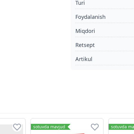
turi
foydalanish
miqdori
retsept
Artikul
sotuvda mavjud
sotuvda ma