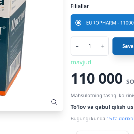
Filiallar
EUROPHARM - 110000
−
+
Sava
mavjud
110 000
SO
Mahsulotning tashqi ko'rini
To'lov va qabul qilish us
Bugungi kunda
15 ta dorix