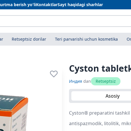
urtma berish yo'li
Kontaktlar
Sayt haqidagi sharhlar
ar
Retseptsiz dorilar
Teri parvarishi uchun kosmetika
On
Cyston tablet
Индия
dan
Retseptsiz
Asosiy
Cyston® preparatini tashkil
antispazmodik, litolitik, mik