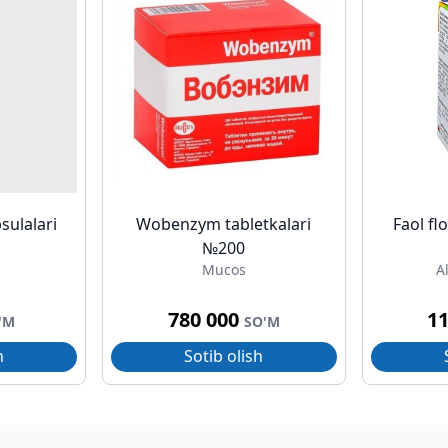
sulalari
Wobenzym tabletkalari
Faol fl
№200
Mucos
A
780 000
1
'M
SO'M
h
Sotib olish