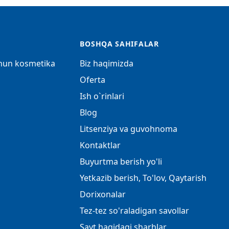
BOSHQA SAHIFALAR
chun kosmetika
Biz haqimizda
Oferta
Ish o`rinlari
Blog
Litsenziya va guvohnoma
Kontaktlar
Buyurtma berish yo'li
Yetkazib berish, To'lov, Qaytarish
Dorixonalar
Tez-tez so'raladigan savollar
Sayt haqidagi sharhlar