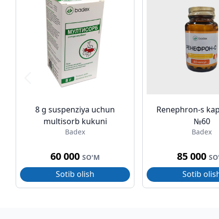
8 g suspenziya uchun
Renephron-s kap
multisorb kukuni
№60
Badex
Badex
60 000
85 000
SO'M
SO
Sotib olish
Sotib olis