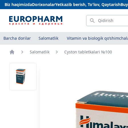
Biz haqimizda
Dorixonalar
Yetkazib berish, To'lov, Qaytarish
Buy
Qidirish
Barcha dorilar
Salomatlik
Vitamin va biologik qo‘shimchal
Salomatlik
Cyston tabletkalari №100
Bosh sahifa