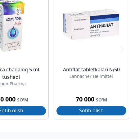
ora chaqaloq 5 ml
Antiflat tabletkalari №50
Lannacher Heilmittel
tushadi
lpen Pharma
10 000
70 000
SO'M
SO'M
Sotib olish
Sotib olish