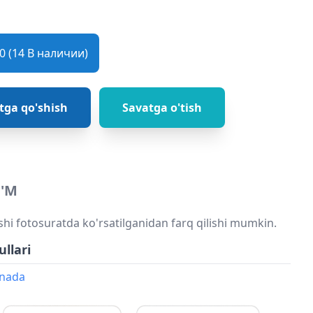
 (14 В наличии)
tga qo'shish
Savatga o'tish
'M
shi fotosuratda ko'rsatilganidan farq qilishi mumkin.
ullari
onada