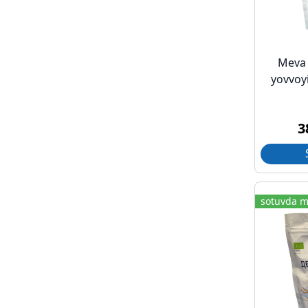
Meva 
yovvoy
3
sotuvda m