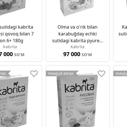
sutidagi kabrita
Olma va o'rik bilan
Ka
si qovoq bilan 7
karabuğday echki
suti
on 6+ 180g
sutidagi kabrita pyuresi
Kabrita
Kabrita
5+ 180g
7 000
97 000
SO'M
SO'M
mas
mavjud emas
mavj