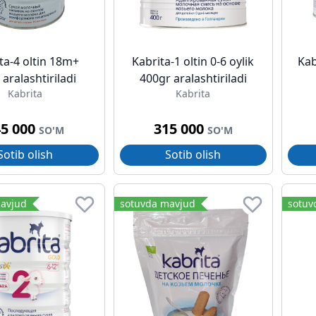
ta-4 oltin 18m+
Kabrita-1 oltin 0-6 oylik
Kab
aralashtiriladi
400gr aralashtiriladi
Kabrita
Kabrita
45 000
315 000
SO'M
SO'M
Sotib olish
Sotib olish
avjud
sotuvda mavjud
sotuv