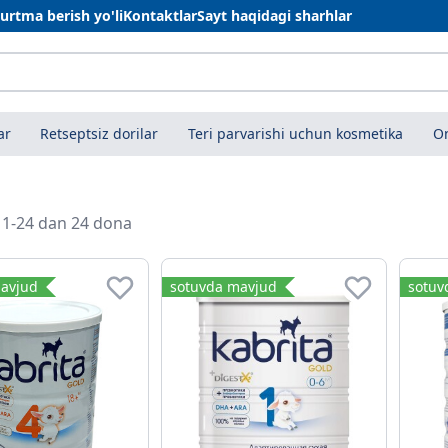
urtma berish yo'li
Kontaktlar
Sayt haqidagi sharhlar
ar
Retseptsiz dorilar
Teri parvarishi uchun kosmetika
On
i 1-24 dan 24 dona
avjud
sotuvda mavjud
sotuv