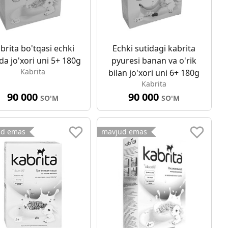
brita bo'tqasi echki
Echki sutidagi kabrita
da jo'xori uni 5+ 180g
pyuresi banan va o'rik
Kabrita
bilan jo'xori uni 6+ 180g
Kabrita
90 000
90 000
SO'M
SO'M
ud emas
mavjud emas