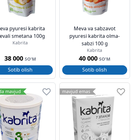
eva pyuresi kabrita
Meva va sabzavot
evali smetana 100g
pyuresi kabrita olma-
Kabrita
sabzi 100 g
Kabrita
38 000
40 000
SO'M
SO'M
Sotib olish
Sotib olish
da mavjud
mavjud emas