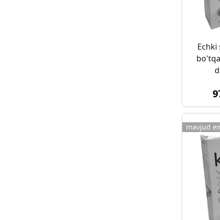
Echki 
bo'tqa
d
9
mavjud e