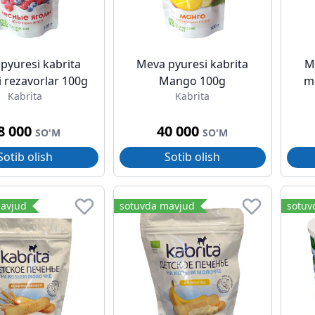
pyuresi kabrita
Meva pyuresi kabrita
M
i rezavorlar 100g
Mango 100g
m
Kabrita
Kabrita
8 000
40 000
SO'M
SO'M
Sotib olish
Sotib olish
avjud
sotuvda mavjud
sotuv