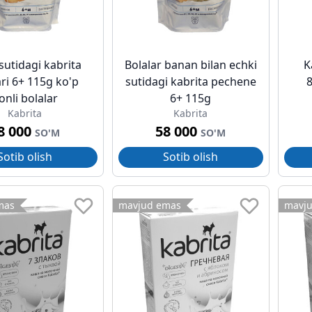
sutidagi kabrita
Bolalar banan bilan echki
K
ari 6+ 115g ko'p
sutidagi kabrita pechene
8
onli bolalar
6+ 115g
Kabrita
Kabrita
8 000
58 000
SO'M
SO'M
Sotib olish
Sotib olish
mas
mavjud emas
mavj