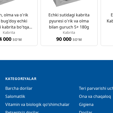
, olma va o'rik
Echki sutidagi kabrita
E
n bug'doy echki
pyuresi o'rik va olma
Kab
i kabrita bo'tqasi
bilan guruch 5+ 180g
Kabrita
Kabrita
6+ 180g
4 000
90 000
SO'M
SO'M
KATEGORIYALAR
Barcha dorilar
Teri parvarishi u
Salomatlik
Ona va chaqaloq
Vitamin va biologik qo‘shimchalar
Gigiena
Retseptsiz dorilar
Dorilar