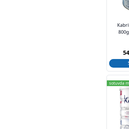
Kabri
800g 
5
sotuvda m