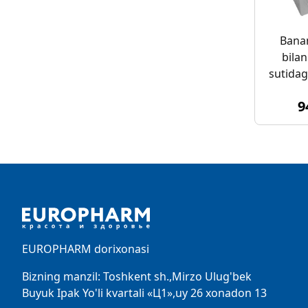
Banan
bila
sutidag
9
Footer
EUROPHARM dorixonasi
Bizning manzil: Toshkent sh.,Mirzo Ulug'bek
Buyuk Ipak Yo'li kvartali «Ц1»,uy 26 xonadon 13