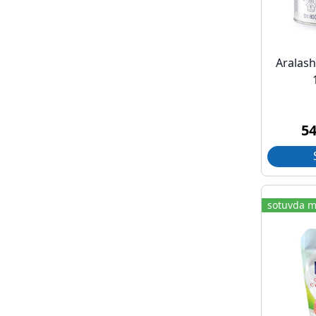
Aralash 
5
sotuvda m