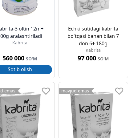
abrita-3 oltin 12m+
Echki sutidagi kabrita
00g aralashtiriladi
bo'tqasi banan bilan 7
Kabrita
don 6+ 180g
Kabrita
560 000
97 000
SO'M
SO'M
Sotib olish
ud emas
mavjud emas