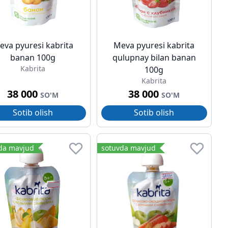
eva pyuresi kabrita
Meva pyuresi kabrita
banan 100g
qulupnay bilan banan
Kabrita
100g
Kabrita
38 000
38 000
SO'M
SO'M
Sotib olish
Sotib olish
da mavjud
sotuvda mavjud