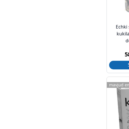
Echki 
kukil
d
5
mavjud e