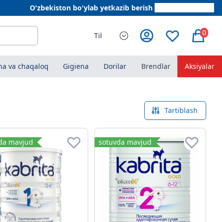
O'zbekiston bo'ylab yetkazib berish
+998 78 555 64 20
0
Til
a va chaqaloq
Gigiena
Dorilar
Brendlar
Aksiyalar
Tartiblash
da mavjud
sotuvda mavjud