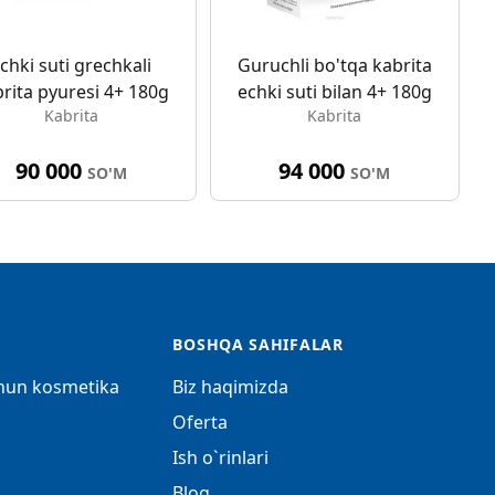
chki suti grechkali
Guruchli bo'tqa kabrita
rita pyuresi 4+ 180g
echki suti bilan 4+ 180g
Kabrita
Kabrita
90 000
94 000
SO'M
SO'M
BOSHQA SAHIFALAR
chun kosmetika
Biz haqimizda
Oferta
Ish o`rinlari
Blog