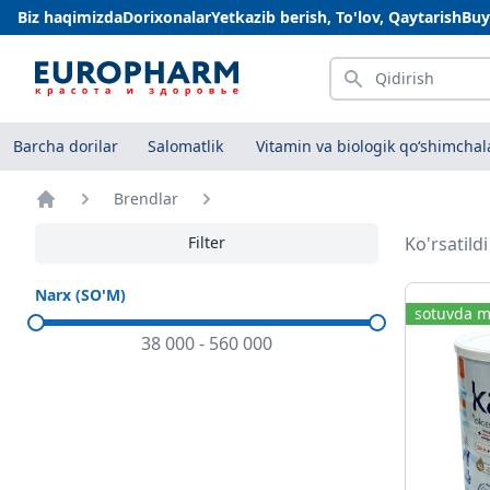
Biz haqimizda
Dorixonalar
Yetkazib berish, To'lov, Qaytarish
Buy
Qidirish
Barcha dorilar
Salomatlik
Vitamin va biologik qo‘shimchal
Brendlar
Bosh sahifa
Filter
Ko'rsatild
Narx (SO'M)
sotuvda m
38 000
-
560 000