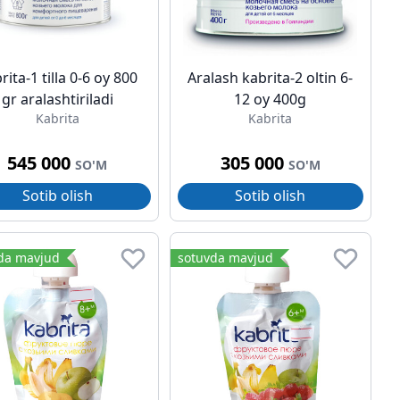
rita-1 tilla 0-6 oy 800
Aralash kabrita-2 oltin 6-
gr aralashtiriladi
12 oy 400g
Kabrita
Kabrita
545 000
305 000
SO'M
SO'M
Sotib olish
Sotib olish
da mavjud
sotuvda mavjud