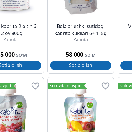
kabrita-2 oltin 6-
Bolalar echki sutidagi
M
12 oy 800g
kabrita kukilari 6+ 115g
Kabrita
Kabrita
45 000
58 000
SO'M
SO'M
Sotib olish
Sotib olish
avjud
sotuvda mavjud
sotuv