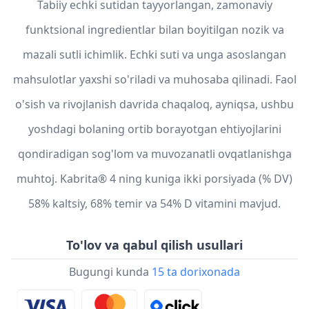
Tabiiy echki sutidan tayyorlangan, zamonaviy
funktsional ingredientlar bilan boyitilgan nozik va
mazali sutli ichimlik. Echki suti va unga asoslangan
mahsulotlar yaxshi so'riladi va muhosaba qilinadi. Faol
o'sish va rivojlanish davrida chaqaloq, ayniqsa, ushbu
yoshdagi bolaning ortib borayotgan ehtiyojlarini
qondiradigan sog'lom va muvozanatli ovqatlanishga
muhtoj. Kabrita® 4 ning kuniga ikki porsiyada (% DV)
58% kaltsiy, 68% temir va 54% D vitamini mavjud.
To'lov va qabul qilish usullari
Bugungi kunda
15 ta dorixonada