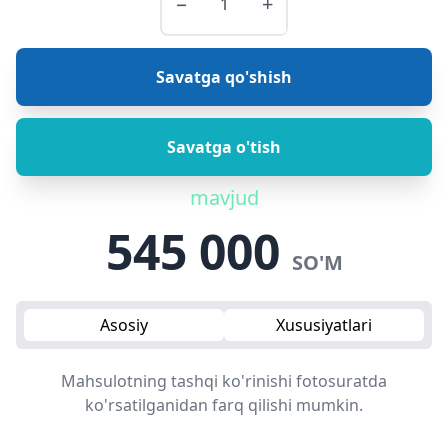
−
+
Savatga qo'shish
Savatga o'tish
mavjud
545 000
SO'M
Asosiy
Xususiyatlari
Mahsulotning tashqi ko'rinishi fotosuratda
ko'rsatilganidan farq qilishi mumkin.