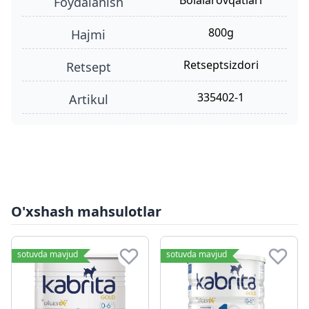
bolalarovqatlari
foydalanish
800g
hajmi
retseptsizdori
retsept
335402-1
Artikul
O'xshash mahsulotlar
sotuvda mavjud
sotuvda mavjud