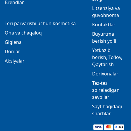
Brendlar
Litsenziya va
guvohnoma
Teri parvarishi uchun kosmetika
Kontaktlar
Ona va chaqaloq
Buyurtma
berish yo'li
Gigiena
Yetkazib
Dorilar
berish, To'lov,
Aksiyalar
Qaytarish
Dorixonalar
Tez-tez
so'raladigan
savollar
Sayt haqidagi
sharhlar