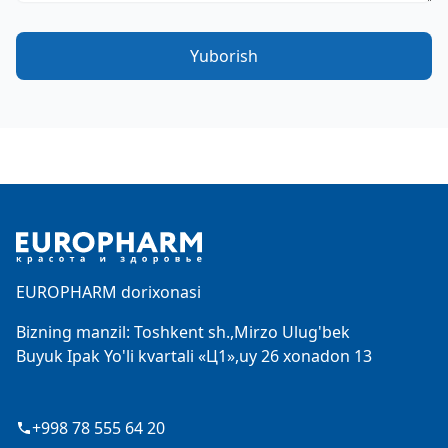
Yuborish
Footer
EUROPHARM dorixonasi
Bizning manzil: Toshkent sh.,Mirzo Ulug'bek
Buyuk Ipak Yo'li kvartali «Ц1»,uy 26 xonadon 13
+998 78 555 64 20