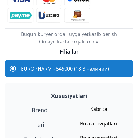
Bugun kuryer orqali uyga yetkazib berish
Onlayn karta orqali to'lov.
Filiallar
EUROPHARM - 545000 (18 В наличии)
Xususiyatlari
Kabrita
Brend
bolalarovqatlari
turi