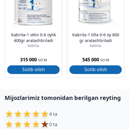
Kabrita-1 oltin 0-6 oylik
Kabrita-1 tilla 0-6 oy 800
400gr aralashtiriladi
gr aralashtiriladi
Kabrita
Kabrita
315 000
545 000
SO'M
SO'M
Sotib olish
Sotib olish
Mijozlarimiz tomonidan berilgan reyting
★
★
★
★
★
4 ta
★
★
★
★
★
0 ta