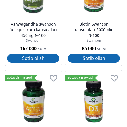
Ashwagandha swanson
Biotin Swanson
full spectrum kapsulalari
kapsulalari 5000mkg
450mg №100
№100
Swanson
Swanson
162 000
85 000
SO'M
SO'M
Sotib olish
Sotib olish
sotuvda mavjud
sotuvda mavjud