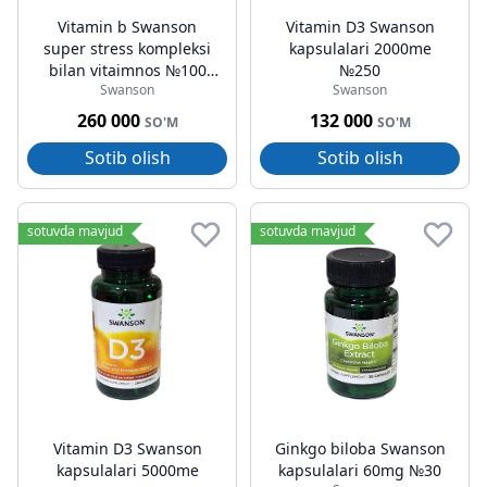
Vitamin b Swanson
Vitamin D3 Swanson
super stress kompleksi
kapsulalari 2000me
bilan vitaimnos №100
№250
Swanson
Swanson
kapsuladan
260 000
132 000
SO'M
SO'M
Sotib olish
Sotib olish
sotuvda mavjud
sotuvda mavjud
Vitamin D3 Swanson
Ginkgo biloba Swanson
kapsulalari 5000me
kapsulalari 60mg №30