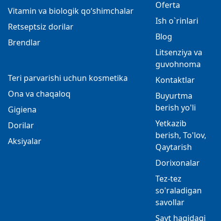
Oferta
Vitamin va biologik qo‘shimchalar
Ish o`rinlari
Retseptsiz dorilar
Blog
Brendlar
Litsenziya va
guvohnoma
Teri parvarishi uchun kosmetika
Kontaktlar
Ona va chaqaloq
Buyurtma
berish yo'li
Gigiena
Yetkazib
Dorilar
berish, To'lov,
Aksiyalar
Qaytarish
Dorixonalar
Tez-tez
so'raladigan
savollar
Sayt haqidagi