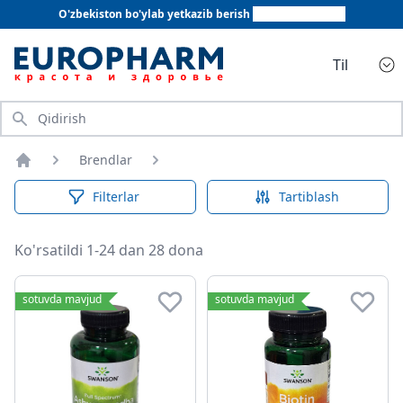
O'zbekiston bo'ylab yetkazib berish
+998 78 555 64 20
Til
Qidirish
Brendlar
Bosh sahifa
Filterlar
Tartiblash
Ko'rsatildi 1-24 dan 28 dona
sotuvda mavjud
sotuvda mavjud