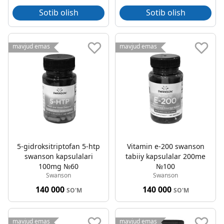
Sotib olish
Sotib olish
mavjud emas
mavjud emas
5-gidroksitriptofan 5-htp
Vitamin e-200 swanson
swanson kapsulalari
tabiiy kapsulalar 200me
100mg №60
№100
Swanson
Swanson
140 000
140 000
SO'M
SO'M
mavjud emas
mavjud emas