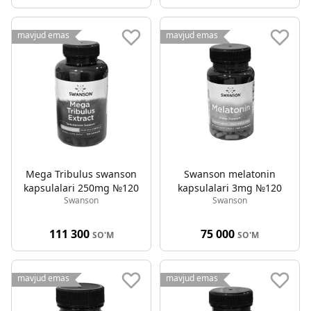
mavjud emas
mavjud emas
Mega Tribulus swanson
Swanson melatonin
kapsulalari 250mg №120
kapsulalari 3mg №120
Swanson
Swanson
111 300
75 000
SO'M
SO'M
mavjud emas
mavjud emas