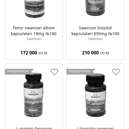
Temir swanson albion
Swanson Inositol
kapsulalari 18mg №180
kapsulalari 650mg №100
Swanson
Swanson
172 000
210 000
SO'M
SO'M
mavjud emas
mavjud emas
L-arginin Swanson
L-karnitin swanson