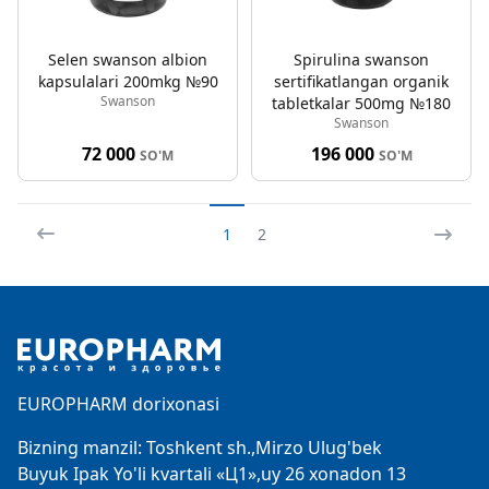
Selen swanson albion
Spirulina swanson
kapsulalari 200mkg №90
sertifikatlangan organik
Swanson
tabletkalar 500mg №180
Swanson
72 000
196 000
SO'M
SO'M
1
2
Footer
EUROPHARM dorixonasi
Bizning manzil: Toshkent sh.,Mirzo Ulug'bek
Buyuk Ipak Yo'li kvartali «Ц1»,uy 26 xonadon 13