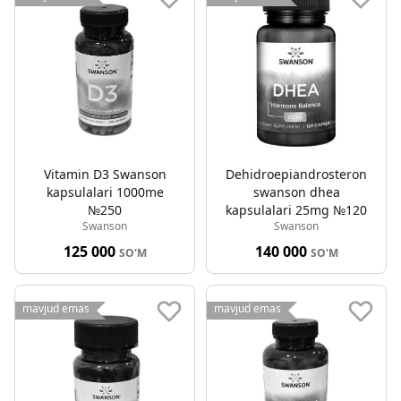
Vitamin D3 Swanson
Dehidroepiandrosteron
kapsulalari 1000me
swanson dhea
№250
kapsulalari 25mg №120
Swanson
Swanson
125 000
140 000
SO'M
SO'M
mavjud emas
mavjud emas