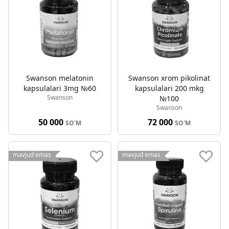
Swanson melatonin
Swanson xrom pikolinat
kapsulalari 3mg №60
kapsulalari 200 mkg
Swanson
№100
Swanson
50 000
72 000
SO'M
SO'M
mavjud emas
mavjud emas