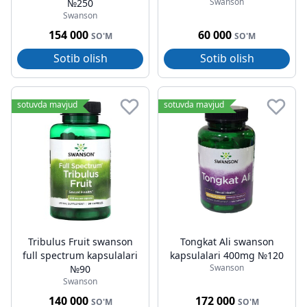
Swanson
№250
Swanson
154 000
60 000
SO'M
SO'M
Sotib olish
Sotib olish
sotuvda mavjud
sotuvda mavjud
Tribulus Fruit swanson
Tongkat Ali swanson
full spectrum kapsulalari
kapsulalari 400mg №120
Swanson
№90
Swanson
140 000
172 000
SO'M
SO'M