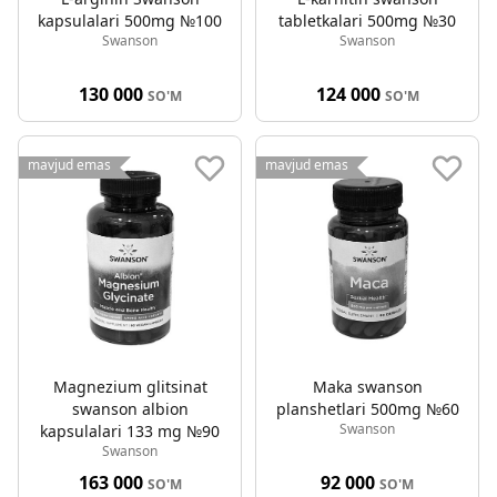
kapsulalari 500mg №100
tabletkalari 500mg №30
Swanson
Swanson
130 000
124 000
SO'M
SO'M
mavjud emas
mavjud emas
Magnezium glitsinat
Maka swanson
swanson albion
planshetlari 500mg №60
Swanson
kapsulalari 133 mg №90
Swanson
163 000
92 000
SO'M
SO'M