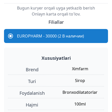
Bugun kuryer orqali uyga yetkazib berish
Onlayn karta orqali to'lov.
Filiallar
EUROPHARM - 30000 (2 В наличии)
Xususiyatlari
Ximfarm
Brend
sirop
turi
bronxodilatatorlar
foydalanish
100ml
hajmi