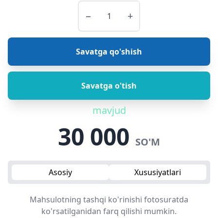
−
+
Savatga qo'shish
Savatga o'tish
mavjud
30 000
SO'M
Asosiy
Xususiyatlari
Mahsulotning tashqi ko'rinishi fotosuratda
ko'rsatilganidan farq qilishi mumkin.