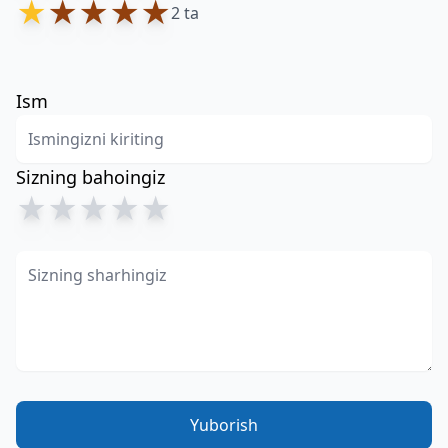
★
★
★
★
★
2 ta
Ism
Sizning bahoingiz
★
★
★
★
★
Yuborish