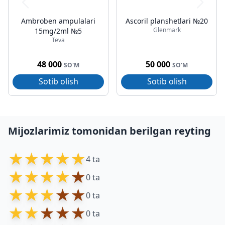
Ambroben ampulalari
Ascoril planshetlari №20
Glenmark
15mg/2ml №5
Teva
48 000
50 000
SO'M
SO'M
Sotib olish
Sotib olish
Mijozlarimiz tomonidan berilgan reyting
★
★
★
★
★
4 ta
★
★
★
★
★
0 ta
★
★
★
★
★
0 ta
★
★
★
★
★
0 ta