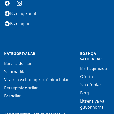
Facebook
Instagram
Bizning kanal
Bizning bot
KATEGORIYALAR
BOSHQA
SAHIFALAR
Barcha dorilar
Biz haqimizda
Salomatlik
Oferta
Vitamin va biologik qo‘shimchalar
Ish o`rinlari
Retseptsiz dorilar
Blog
Brendlar
Litsenziya va
guvohnoma