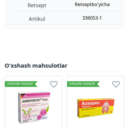
retseptbo'yicha
retsept
336053-1
Artikul
O'xshash mahsulotlar
sotuvda mavjud
sotuvda mavjud