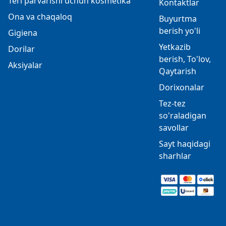
Teri parvarishi uchun kosmetika
Kontaktlar
Ona va chaqaloq
Buyurtma
berish yo'li
Gigiena
Yetkazib
Dorilar
berish, To'lov,
Aksiyalar
Qaytarish
Dorixonalar
Tez-tez
so'raladigan
savollar
Sayt haqidagi
sharhlar