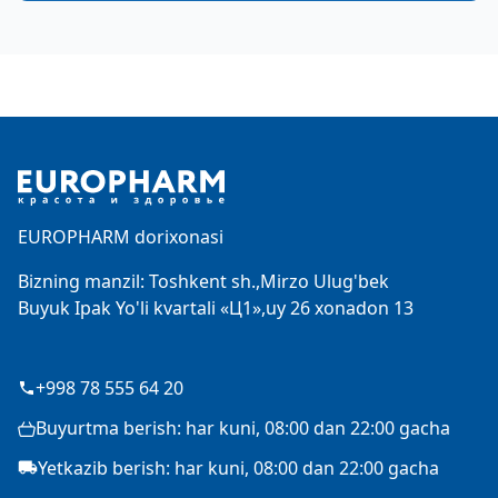
Footer
EUROPHARM dorixonasi
Bizning manzil: Toshkent sh.,Mirzo Ulug'bek
Buyuk Ipak Yo'li kvartali «Ц1»,uy 26 xonadon 13
+998 78 555 64 20
Buyurtma berish: har kuni, 08:00 dan 22:00 gacha
Yetkazib berish: har kuni, 08:00 dan 22:00 gacha