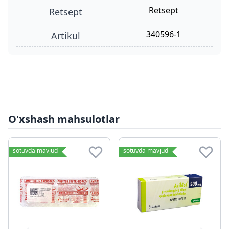
retsept
retsept
340596-1
Artikul
O'xshash mahsulotlar
sotuvda mavjud
sotuvda mavjud