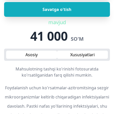
Savatga o'tish
mavjud
41 000
SO'M
Asosiy
Xususiyatlari
Mahsulotning tashqi ko'rinishi fotosuratda
ko'rsatilganidan farq qilishi mumkin.
Foydalanish uchun ko'rsatmalar-azitromitsinga sezgir
mikroorganizmlar keltirib chiqaradigan infektsiyalarni
davolash. Pastki nafas yo'llarining infektsiyalari, shu