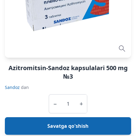
Azitromitsin-Sandoz kapsulalari 500 mg
№3
Sandoz
dan
−
+
Savatga qo'shish