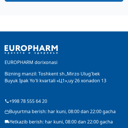
Footer
EUROPHARM dorixonasi
Bizning manzil: Toshkent sh.,Mirzo Ulug'bek
Buyuk Ipak Yo'li kvartali «Ц1»,uy 26 xonadon 13
+998 78 555 64 20
Buyurtma berish: har kuni, 08:00 dan 22:00 gacha
Yetkazib berish: har kuni, 08:00 dan 22:00 gacha