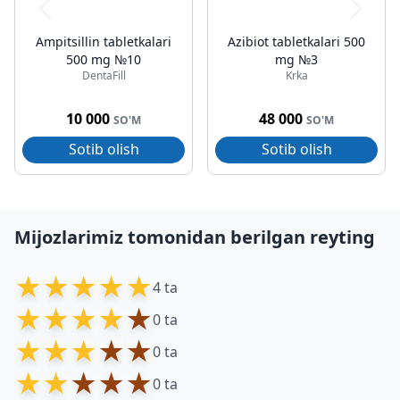
Ampitsillin tabletkalari
Azibiot tabletkalari 500
500 mg №10
mg №3
DentaFill
Krka
10 000
48 000
SO'M
SO'M
Sotib olish
Sotib olish
Mijozlarimiz tomonidan berilgan reyting
★
★
★
★
★
4 ta
★
★
★
★
★
0 ta
★
★
★
★
★
0 ta
★
★
★
★
★
0 ta