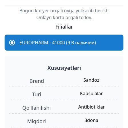
Bugun kuryer orqali uyga yetkazib berish
Onlayn karta orqali to'lov.
Filiallar
EUROPHARM - 41000 (9 В наличии)
Xususiyatlari
Sandoz
Brend
kapsulalar
turi
antibiotiklar
qo'llanilishi
3dona
miqdori