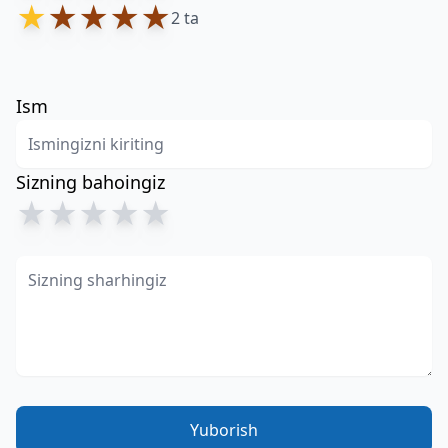
★
★
★
★
★
2 ta
Ism
Sizning bahoingiz
★
★
★
★
★
Yuborish