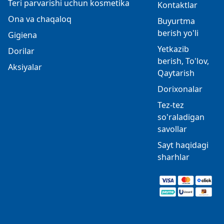
Teri parvarishi uchun kosmetika
Kontaktlar
Ona va chaqaloq
Buyurtma
berish yo'li
Gigiena
Yetkazib
Dorilar
berish, To'lov,
Aksiyalar
Qaytarish
Dorixonalar
Tez-tez
so'raladigan
savollar
Sayt haqidagi
sharhlar