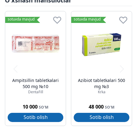
O'xshash mahsulotlar
sotuvda mavjud
sotuvda mavjud
Ampitsillin tabletkalari
Azibiot tabletkalari 500
500 mg №10
mg №3
DentaFill
Krka
10 000
48 000
SO'M
SO'M
Sotib olish
Sotib olish