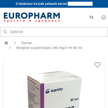
O'zbekiston bo'ylab yetkazib berish
+998 78 555 64 20
Til
Qidirish
Dorilar
Bosh sahifa
Biseptol suspenziyasi 240 mg/5 ml 80 ml