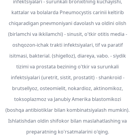
infektsiyalari - surunkali bronxitning kuchayishi,
kattalar va bolalarda Pneumocystis carinii keltirib
chiqaradigan pnevmoniyani davolash va oldini olish
(birlamchi va ikkilamchi) - sinusit, o'tkir otitis media -
oshqozon-ichak trakti infektsiyalari, tif va paratif
isitmasi, bakterial. (shigelloz), diareya, vabo. - siydik
tizimi va prostata bezining o'tkir va surunkali
infektsiyalari (uretrit, sistit, prostatit) - shankroid -
brutsellyoz, osteomielit, nokardioz, aktinomikoz,
toksoplazmoz va Janubiy Amerika blastomikozi
(boshqa antibiotiklar bilan kombinatsiyalash mumkin).
Ishlatishdan oldin shifokor bilan maslahatlashing va
preparatning ko'rsatmalarini o'qing.