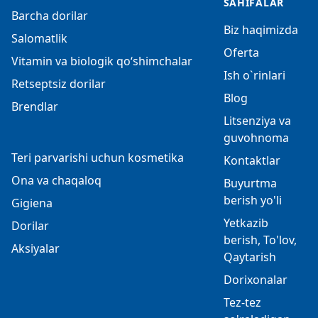
SAHIFALAR
Barcha dorilar
Biz haqimizda
Salomatlik
Oferta
Vitamin va biologik qo‘shimchalar
Ish o`rinlari
Retseptsiz dorilar
Blog
Brendlar
Litsenziya va
guvohnoma
Teri parvarishi uchun kosmetika
Kontaktlar
Ona va chaqaloq
Buyurtma
berish yo'li
Gigiena
Yetkazib
Dorilar
berish, To'lov,
Aksiyalar
Qaytarish
Dorixonalar
Tez-tez