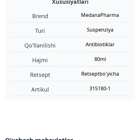
Xususiyatlari
MedanaPharma
Brend
suspenziya
turi
antibiotiklar
qo'llanilishi
80ml
hajmi
retseptbo'yicha
retsept
315180-1
Artikul