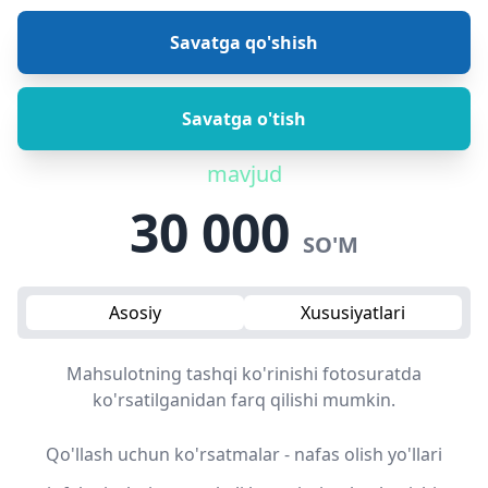
Savatga qo'shish
Savatga o'tish
mavjud
30 000
SO'M
Asosiy
Xususiyatlari
Mahsulotning tashqi ko'rinishi fotosuratda
ko'rsatilganidan farq qilishi mumkin.
Qo'llash uchun ko'rsatmalar - nafas olish yo'llari