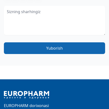
Yuborish
Footer
EUROPHARM dorixonasi