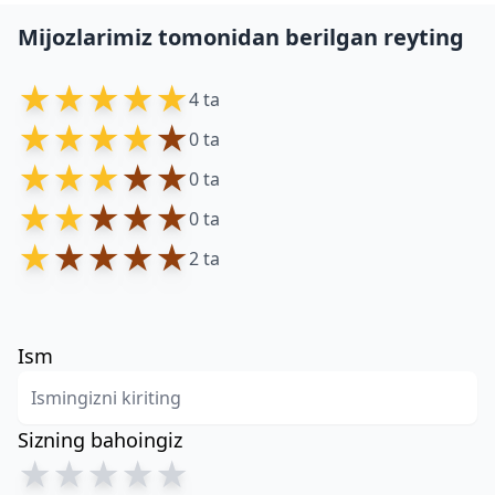
Mijozlarimiz tomonidan berilgan reyting
★
★
★
★
★
4 ta
★
★
★
★
★
0 ta
★
★
★
★
★
0 ta
★
★
★
★
★
0 ta
★
★
★
★
★
2 ta
Ism
Sizning bahoingiz
★
★
★
★
★