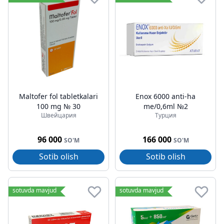
Maltofer fol tabletkalari
Enox 6000 anti-ha
100 mg № 30
me/0,6ml №2
Швейцария
Турция
96 000
166 000
SO'M
SO'M
Sotib olish
Sotib olish
sotuvda mavjud
sotuvda mavjud