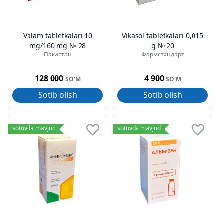
Valam tabletkalari 10
Vikasol tabletkalari 0,015
mg/160 mg № 28
g № 20
Пакистан
Фармстандарт
128 000
4 900
SO'M
SO'M
Sotib olish
Sotib olish
sotuvda mavjud
sotuvda mavjud