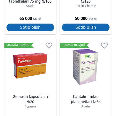
tabletkalari 75 mg №100
№120
Stada
Berlin-Chemie
65 000
50 000
SO'M
SO'M
Sotib olish
Sotib olish
sotuvda mavjud
sotuvda mavjud
Gemosin kapsulalari
Kantalin mikro
№20
planshetlari №64
Турция
Agetis