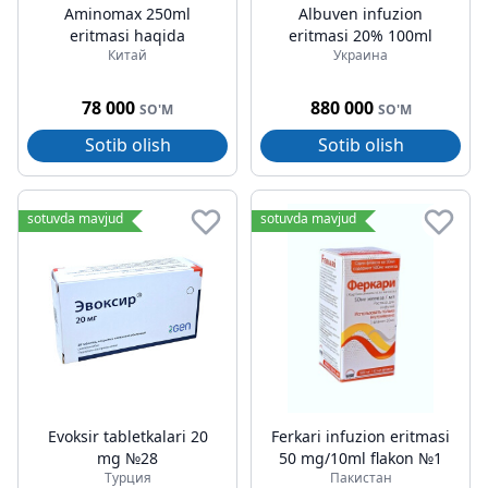
Aminomax 250ml
Albuven infuzion
eritmasi haqida
eritmasi 20% 100ml
Китай
Украина
78 000
880 000
SO'M
SO'M
Sotib olish
Sotib olish
sotuvda mavjud
sotuvda mavjud
Evoksir tabletkalari 20
Ferkari infuzion eritmasi
mg №28
50 mg/10ml flakon №1
Турция
Пакистан