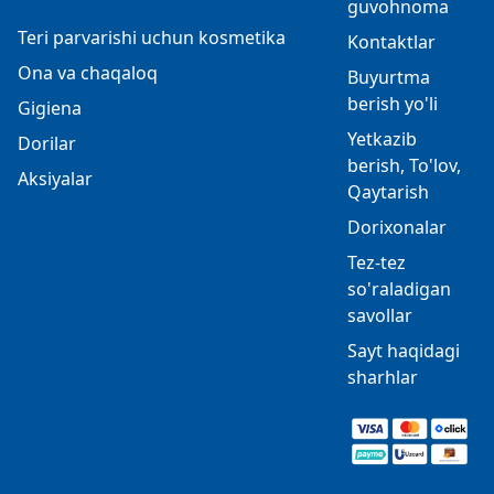
guvohnoma
Teri parvarishi uchun kosmetika
Kontaktlar
Ona va chaqaloq
Buyurtma
berish yo'li
Gigiena
Yetkazib
Dorilar
berish, To'lov,
Aksiyalar
Qaytarish
Dorixonalar
Tez-tez
so'raladigan
savollar
Sayt haqidagi
sharhlar