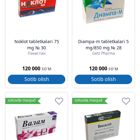
Noklot tabletkalari 75
Diampa-m tabletkalari 5
mg № 30
mg/850 mg № 28
Пакистан
Getz Pharma
120 000
120 000
SO'M
SO'M
Sotib olish
Sotib olish
sotuvda mavjud
sotuvda mavjud