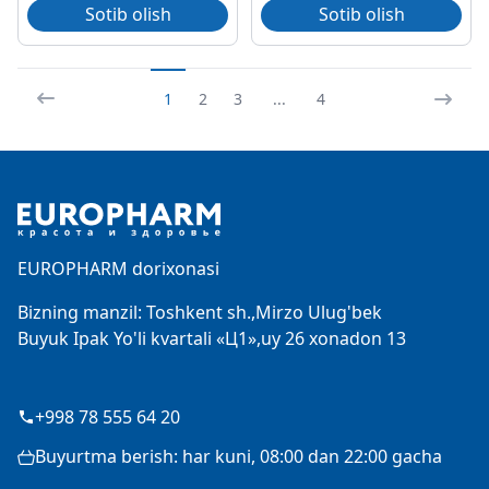
Sotib olish
Sotib olish
1
2
3
...
4
Footer
EUROPHARM dorixonasi
Bizning manzil: Toshkent sh.,Mirzo Ulug'bek
Buyuk Ipak Yo'li kvartali «Ц1»,uy 26 xonadon 13
+998 78 555 64 20
Buyurtma berish: har kuni, 08:00 dan 22:00 gacha