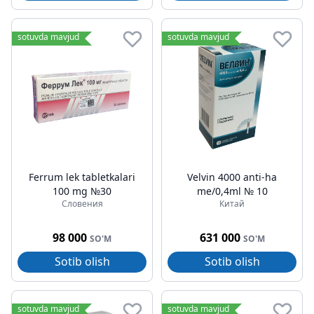
sotuvda mavjud
sotuvda mavjud
Ferrum lek tabletkalari
Velvin 4000 anti-ha
100 mg №30
me/0,4ml № 10
Словения
Китай
98 000
631 000
SO'M
SO'M
Sotib olish
Sotib olish
sotuvda mavjud
sotuvda mavjud