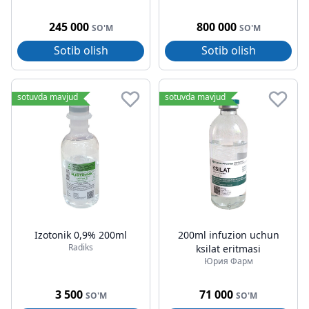
245 000
800 000
SO'M
SO'M
Sotib olish
Sotib olish
sotuvda mavjud
sotuvda mavjud
Izotonik 0,9% 200ml
200ml infuzion uchun
Radiks
ksilat eritmasi
Юрия Фарм
3 500
71 000
SO'M
SO'M