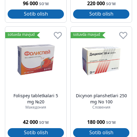
96 000
220 000
SO'M
SO'M
Sotib olish
Sotib olish
sotuvda mavjud
sotuvda mavjud
Folispey tabletkalari 5
Dicynon planshetlari 250
mg №20
mg No 100
Македония
Словения
42 000
180 000
SO'M
SO'M
Sotib olish
Sotib olish