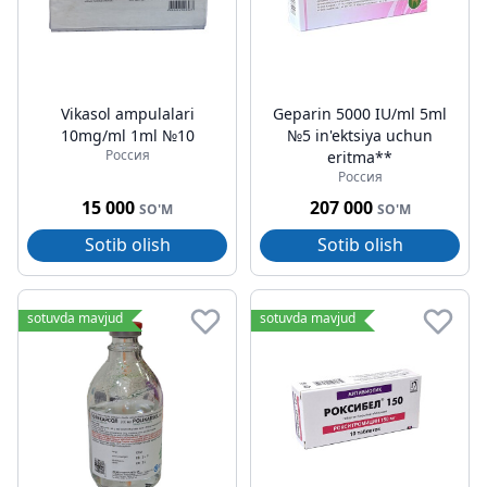
Vikasol ampulalari
Geparin 5000 IU/ml 5ml
10mg/ml 1ml №10
№5 in'ektsiya uchun
Россия
eritma**
Россия
15 000
207 000
SO'M
SO'M
Sotib olish
Sotib olish
sotuvda mavjud
sotuvda mavjud