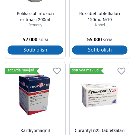
Polikarsol infuzion
Roksibel tabletkalari
eritmasi 200ml
150mg №10
Remedy
Nobel
52 000
55 000
SO'M
SO'M
Sotib olish
Sotib olish
sotuvda mavjud
sotuvda mavjud
Kardiyomagnil
Curantyl n25 tabletkalari