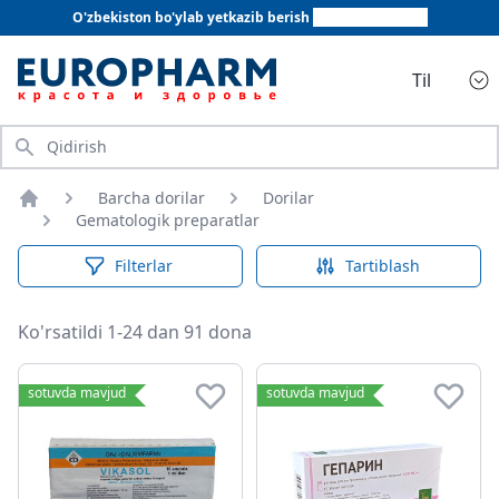
O'zbekiston bo'ylab yetkazib berish
+998 78 555 64 20
Til
Qidirish
Barcha dorilar
Dorilar
Bosh sahifa
Gematologik preparatlar
Filterlar
Tartiblash
Ko'rsatildi 1-24 dan 91 dona
Gematologik preparatlar
sotuvda mavjud
sotuvda mavjud