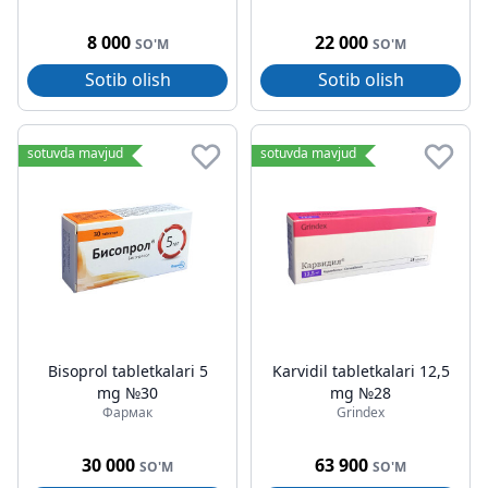
8 000
22 000
SO'M
SO'M
Sotib olish
Sotib olish
sotuvda mavjud
sotuvda mavjud
Bisoprol tabletkalari 5
Karvidil tabletkalari 12,5
mg №30
mg №28
Фармак
Grindex
30 000
63 900
SO'M
SO'M