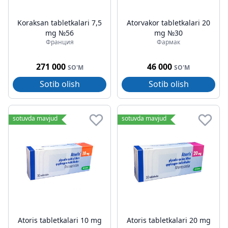
Koraksan tabletkalari 7,5
Atorvakor tabletkalari 20
mg №56
mg №30
Франция
Фармак
271 000
46 000
SO'M
SO'M
Sotib olish
Sotib olish
sotuvda mavjud
sotuvda mavjud
Atoris tabletkalari 10 mg
Atoris tabletkalari 20 mg