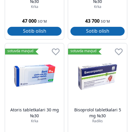
№30
№30
Krka
Krka
47 000
43 700
SO'M
SO'M
Sotib olish
Sotib olish
sotuvda mavjud
sotuvda mavjud
Atoris tabletkalari 30 mg
Bisoprolol tabletkalari 5
№30
mg №30
Krka
Radiks