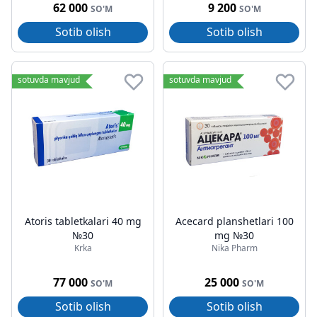
62 000
9 200
SO'M
SO'M
Sotib olish
Sotib olish
sotuvda mavjud
sotuvda mavjud
Atoris tabletkalari 40 mg
Acecard planshetlari 100
№30
mg №30
Krka
Nika Pharm
77 000
25 000
SO'M
SO'M
Sotib olish
Sotib olish