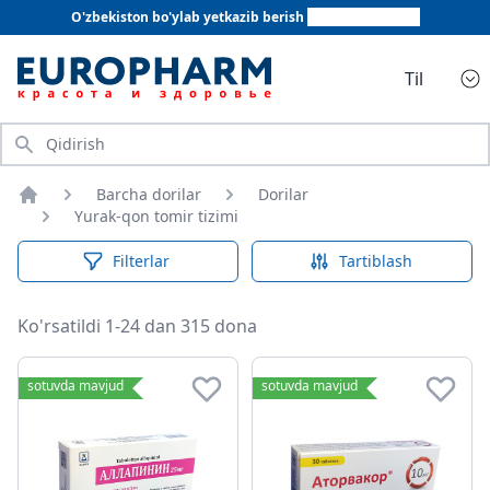
O'zbekiston bo'ylab yetkazib berish
+998 78 555 64 20
Til
Qidirish
Barcha dorilar
Dorilar
Bosh sahifa
Yurak-qon tomir tizimi
Filterlar
Tartiblash
Ko'rsatildi 1-24 dan 315 dona
Yurak-qon tomir tizimi
sotuvda mavjud
sotuvda mavjud