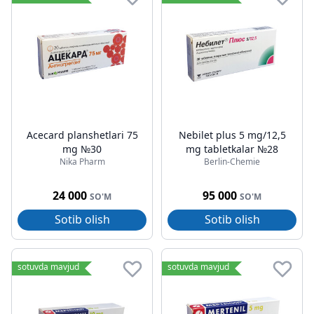
Acecard planshetlari 75
Nebilet plus 5 mg/12,5
mg №30
mg tabletkalar №28
Nika Pharm
Berlin-Chemie
24 000
95 000
SO'M
SO'M
Sotib olish
Sotib olish
sotuvda mavjud
sotuvda mavjud