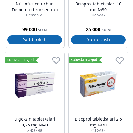
№1 infuzion uchun
Bisoprol tabletkalari 10
Demoton-d konsentrati
mg №30
Demo S.A.
Фармак
99 000
25 000
SO'M
SO'M
Sotib olish
Sotib olish
sotuvda mavjud
sotuvda mavjud
Digoksin tabletkalari
Bisoprol tabletkalari 2,5
0,25 mg №40
mg №30
Украина
Фармак