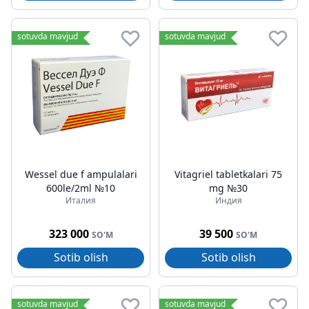
sotuvda mavjud
sotuvda mavjud
Wessel due f ampulalari
Vitagriel tabletkalari 75
600le/2ml №10
mg №30
Италия
Индия
323 000
39 500
SO'M
SO'M
Sotib olish
Sotib olish
sotuvda mavjud
sotuvda mavjud