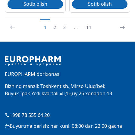
Sotib olish
Sotib olish
1
2
3
...
14
Footer
EUROPHARM dorixonasi
Bizning manzil: Toshkent sh.,Mirzo Ulug'bek
Buyuk Ipak Yo'li kvartali «Ц1»,uy 26 xonadon 13
+998 78 555 64 20
Buyurtma berish: har kuni, 08:00 dan 22:00 gacha