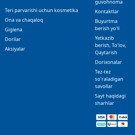
guvohnoma
Teri parvarishi uchun kosmetika
Kontaktlar
Ona va chaqaloq
Buyurtma
berish yo'li
Gigiena
Yetkazib
Dorilar
berish, To'lov,
Aksiyalar
Qaytarish
Dorixonalar
Tez-tez
so'raladigan
savollar
Sayt haqidagi
sharhlar