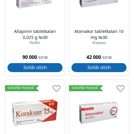
Allapinin tabletkalari
Atorvakor tabletkalari 10
0,025 g №30
mg №30
Radiks
Фармак
90 000
42 000
SO'M
SO'M
Sotib olish
Sotib olish
sotuvda mavjud
sotuvda mavjud