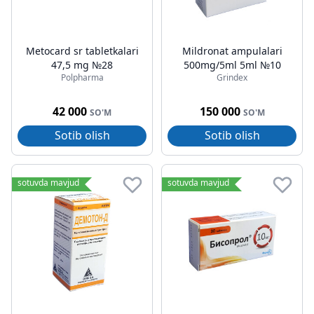
Metocard sr tabletkalari
Mildronat ampulalari
47,5 mg №28
500mg/5ml 5ml №10
Polpharma
Grindex
42 000
150 000
SO'M
SO'M
Sotib olish
Sotib olish
sotuvda mavjud
sotuvda mavjud