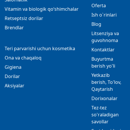
Oferta
Vitamin va biologik qo‘shimchalar
Ish o`rinlari
Retseptsiz dorilar
Blog
Brendlar
Litsenziya va
guvohnoma
Teri parvarishi uchun kosmetika
Kontaktlar
Ona va chaqaloq
Buyurtma
berish yo'li
Gigiena
Yetkazib
Dorilar
berish, To'lov,
Aksiyalar
Qaytarish
Dorixonalar
Tez-tez
so'raladigan
savollar