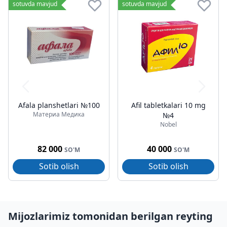
sotuvda mavjud
sotuvda mavjud
Afala planshetlari №100
Afil tabletkalari 10 mg
Материа Медика
№4
Nobel
82 000
40 000
SO'M
SO'M
Sotib olish
Sotib olish
Mijozlarimiz tomonidan berilgan reyting