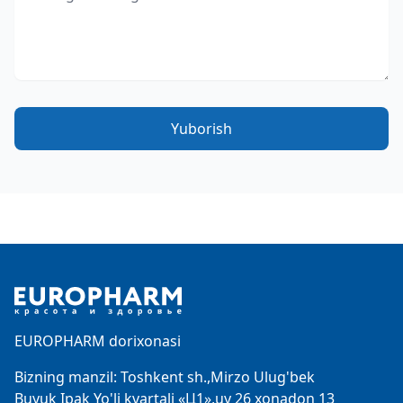
Yuborish
Footer
EUROPHARM dorixonasi
Bizning manzil: Toshkent sh.,Mirzo Ulug'bek
Buyuk Ipak Yo'li kvartali «Ц1»,uy 26 xonadon 13