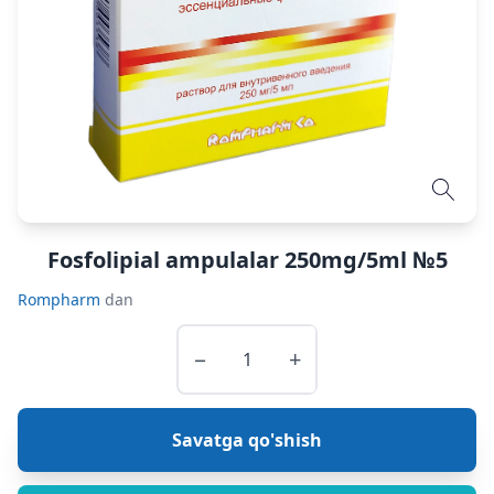
Fosfolipial ampulalar 250mg/5ml №5
Rompharm
dan
−
+
Savatga qo'shish