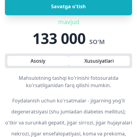
Savatga o'tish
mavjud
133 000
SO'M
Asosiy
Xususiyatlari
Mahsulotning tashqi ko'rinishi fotosuratda
ko'rsatilganidan farq qilishi mumkin.
Foydalanish uchun ko'rsatmalar - jigarning yog'li
degeneratsiyasi (shu jumladan diabetes mellitus);
o'tkir va surunkali gepatit, jigar sirrozi, jigar hujayralari
nekrozi, jigar ensefalopatiyasi, koma va prekoma,