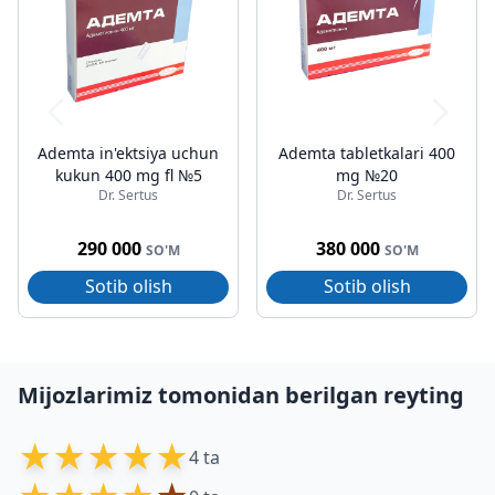
Ademta in'ektsiya uchun
Ademta tabletkalari 400
kukun 400 mg fl №5
mg №20
Dr. Sertus
Dr. Sertus
290 000
380 000
SO'M
SO'M
Sotib olish
Sotib olish
Mijozlarimiz tomonidan berilgan reyting
★
★
★
★
★
4 ta