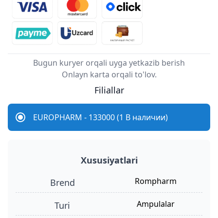
Bugun kuryer orqali uyga yetkazib berish
Onlayn karta orqali to'lov.
Filiallar
EUROPHARM - 133000 (1 В наличии)
Xususiyatlari
Rompharm
Brend
ampulalar
turi