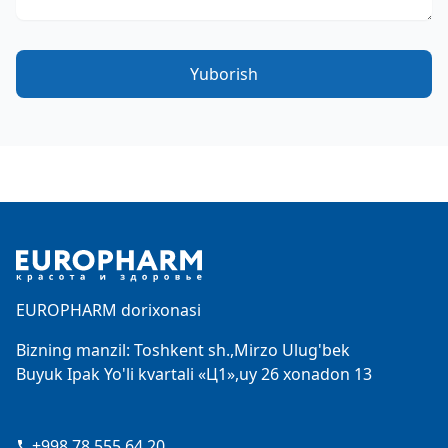
Yuborish
Footer
EUROPHARM dorixonasi
Bizning manzil: Toshkent sh.,Mirzo Ulug'bek
Buyuk Ipak Yo'li kvartali «Ц1»,uy 26 xonadon 13
+998 78 555 64 20