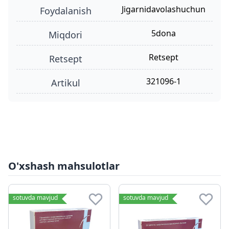
jigarnidavolashuchun
foydalanish
5dona
miqdori
retsept
retsept
321096-1
Artikul
O'xshash mahsulotlar
sotuvda mavjud
sotuvda mavjud