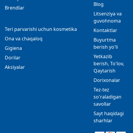
Blog
Brendlar
Litsenziya va
guvohnoma
Teri parvarishi uchun kosmetika
Kontaktlar
Ona va chaqaloq
Buyurtma
berish yo'li
Gigiena
Yetkazib
Dorilar
berish, To'lov,
Aksiyalar
Qaytarish
Dorixonalar
Tez-tez
so'raladigan
savollar
Sayt haqidagi
sharhlar