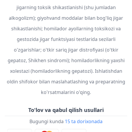
jigarning toksik shikastlanishi (shu jumladan
alkogolizm); giyohvand moddalar bilan bog'liq jigar
shikastlanishi; homilador ayollarning toksikozi va
gestozida jigar funktsiyasi testlarida sezilarli
o'zgarishlar; o'tkir sariq jigar distrofiyasi (o'tkir
gepatoz, Shikhen sindromi); homiladorlikning yaxshi
xolestazi (homiladorlikning gepatozi). Ishlatishdan
oldin shifokor bilan maslahatlashing va preparatning
ko'rsatmalarini o'qing.
To'lov va qabul qilish usullari
Bugungi kunda
15 ta dorixonada