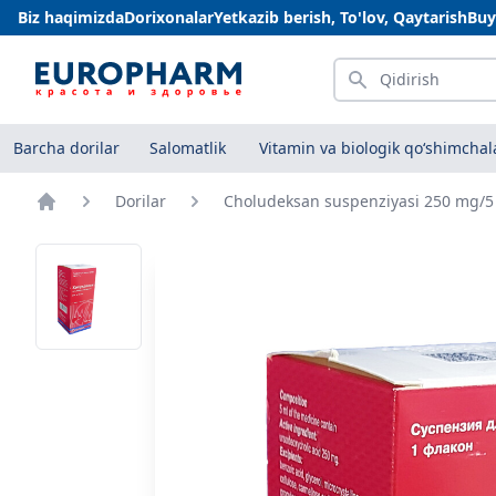
Biz haqimizda
Dorixonalar
Yetkazib berish, To'lov, Qaytarish
Buy
Qidirish
Barcha dorilar
Salomatlik
Vitamin va biologik qo‘shimchal
Dorilar
Choludeksan suspenziyasi 250 mg/5
Bosh sahifa