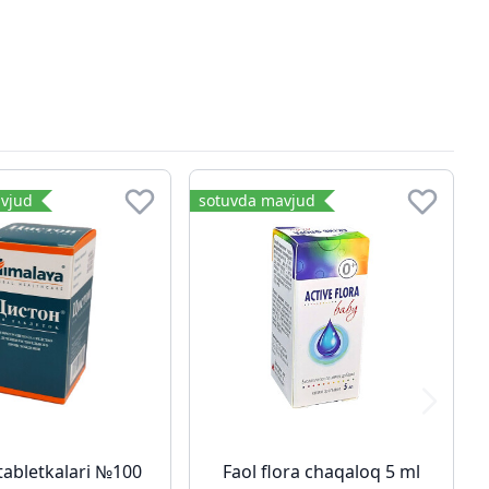
vjud
sotuvda mavjud
tabletkalari №100
Faol flora chaqaloq 5 ml