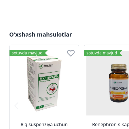
O'xshash mahsulotlar
sotuvda mavjud
sotuvda mavjud
8 g suspenziya uchun
Renephron-s kap