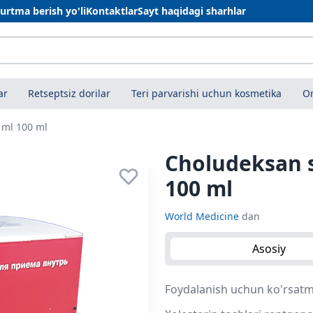
urtma berish yo'li
Kontaktlar
Sayt haqidagi sharhlar
ar
Retseptsiz dorilar
Teri parvarishi uchun kosmetika
On
 ml 100 ml
Choludeksan s
100 ml
World Medicine
dan
Asosiy
Foydalanish uchun ko'rsatmal