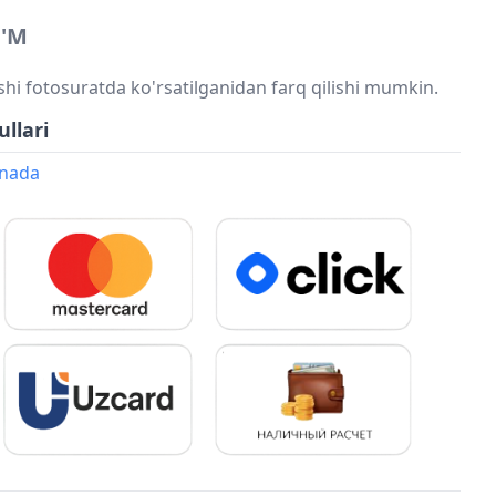
'M
shi fotosuratda ko'rsatilganidan farq qilishi mumkin.
ullari
onada