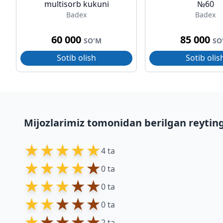
multisorb kukuni
№60
Badex
Badex
60 000
85 000
SO'M
SO
Sotib olish
Sotib olis
Mijozlarimiz tomonidan berilgan reytin
★
★
★
★
★
4 ta
★
★
★
★
★
0 ta
★
★
★
★
★
0 ta
★
★
★
★
★
0 ta
★
★
★
★
★
2 ta