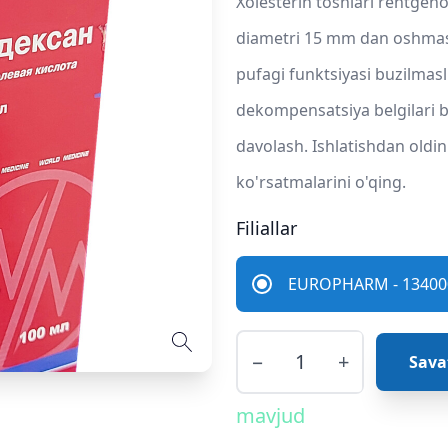
Xolesterin toshlari rentgen
diametri 15 mm dan oshmasl
pufagi funktsiyasi buzilmasl
dekompensatsiya belgilari b
davolash. Ishlatishdan oldi
ko'rsatmalarini o'qing.
Filiallar
EUROPHARM - 134000
−
+
Sava
mavjud