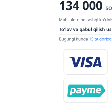
134 000
SO
Mahsulotning tashqi ko'rini
To'lov va qabul qilish us
Bugungi kunda
15 ta dorix