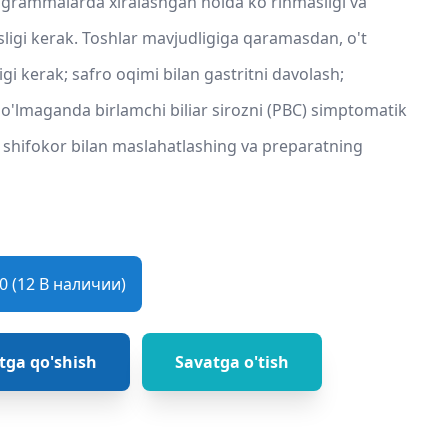
ogrammalarda xiralashgan holda ko'rinmasligi va
igi kerak. Toshlar mavjudligiga qaramasdan, o't
igi kerak; safro oqimi bilan gastritni davolash;
o'lmaganda birlamchi biliar sirozni (PBC) simptomatik
n shifokor bilan maslahatlashing va preparatning
 (12 В наличии)
tga qo'shish
Savatga o'tish