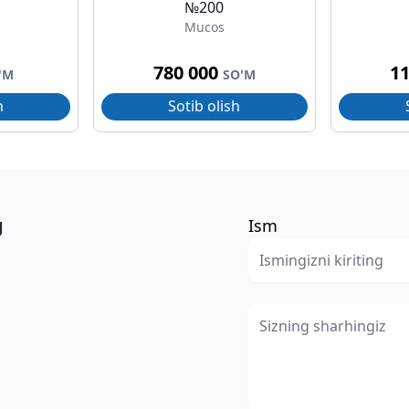
№200
Mucos
780 000
1
'M
SO'M
h
Sotib olish
g
Ism