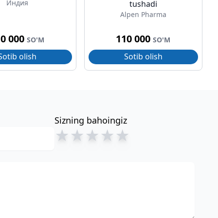
Индия
tushadi
Alpen Pharma
10 000
110 000
SO'M
SO'M
Sotib olish
Sotib olish
Sizning bahoingiz
★
★
★
★
★