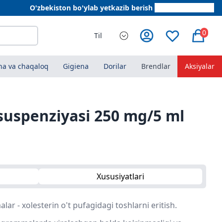
O'zbekiston bo'ylab yetkazib berish
+998 78 555 64 20
0
Til
a va chaqaloq
Gigiena
Dorilar
Brendlar
Aksiyalar
uspenziyasi 250 mg/5 ml
Xususiyatlari
ar - xolesterin o't pufagidagi toshlarni eritish.