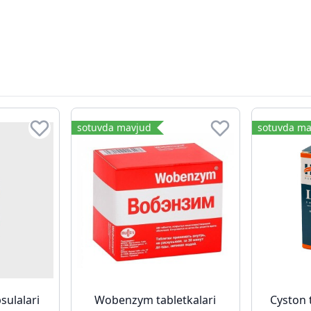
sotuvda mavjud
sotuvda ma
sulalari
Wobenzym tabletkalari
Cyston 