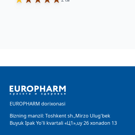
Footer
EUROPHARM dorixonasi
Bizning manzil: Toshkent sh.,Mirzo Ulug'bek
Buyuk Ipak Yo'li kvartali «Ц1»,uy 26 xonadon 13