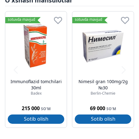
O'xshash mahsulotlar
sotuvda mavjud
sotuvda mavjud
Immunoflazid tomchilari
Nimesil gran 100mg/2g
30ml
№30
Badex
Berlin-Chemie
215 000
69 000
SO'M
SO'M
Sotib olish
Sotib olish