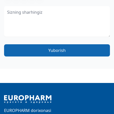
Yuborish
Footer
EUROPHARM dorixonasi