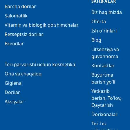
SAHIFALAR
Barcha dorilar
Biz haqimizda
Salomatlik
Oferta
Vitamin va biologik qo‘shimchalar
Ish o`rinlari
Retseptsiz dorilar
Blog
Brendlar
Litsenziya va
guvohnoma
Teri parvarishi uchun kosmetika
Kontaktlar
Ona va chaqaloq
Buyurtma
berish yo'li
Gigiena
Yetkazib
Dorilar
berish, To'lov,
Aksiyalar
Qaytarish
Dorixonalar
Tez-tez