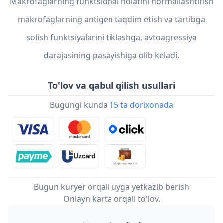
Makrofaglarning funktsional holatini normallashtirish
makrofaglarning antigen taqdim etish va tartibga
solish funktsiyalarini tiklashga, avtoagressiya
darajasining pasayishiga olib keladi.
To'lov va qabul qilish usullari
Bugungi kunda
15 ta dorixonada
Bugun kuryer orqali uyga yetkazib berish
Onlayn karta orqali to'lov.