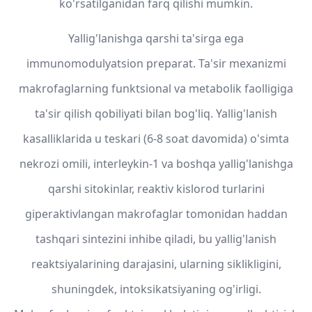
ko'rsatilganidan farq qilishi mumkin.
Yallig'lanishga qarshi ta'sirga ega
immunomodulyatsion preparat. Ta'sir mexanizmi
makrofaglarning funktsional va metabolik faolligiga
ta'sir qilish qobiliyati bilan bog'liq. Yallig'lanish
kasalliklarida u teskari (6-8 soat davomida) o'simta
nekrozi omili, interleykin-1 va boshqa yallig'lanishga
qarshi sitokinlar, reaktiv kislorod turlarini
giperaktivlangan makrofaglar tomonidan haddan
tashqari sintezini inhibe qiladi, bu yallig'lanish
reaktsiyalarining darajasini, ularning siklikligini,
shuningdek, intoksikatsiyaning og'irligi.