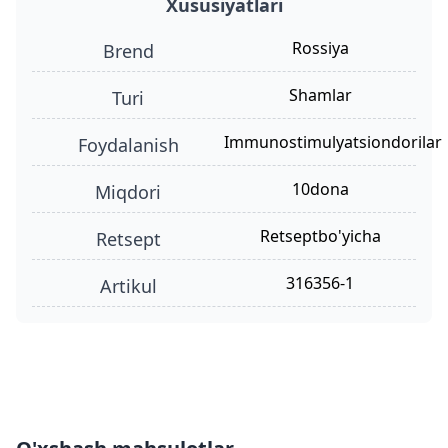
Xususiyatlari
Rossiya
Brend
shamlar
turi
Immunostimulyatsiondorilar
foydalanish
10dona
miqdori
retseptbo'yicha
retsept
316356-1
Artikul