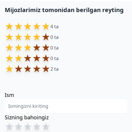
Mijozlarimiz tomonidan berilgan reyting
★
★
★
★
★
4 ta
★
★
★
★
★
0 ta
★
★
★
★
★
0 ta
★
★
★
★
★
0 ta
★
★
★
★
★
2 ta
Ism
Sizning bahoingiz
★
★
★
★
★