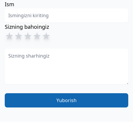
Ism
Sizning bahoingiz
★
★
★
★
★
Yuborish