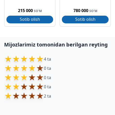
215 000
780 000
SO'M
SO'M
Sotib olish
Sotib olish
Mijozlarimiz tomonidan berilgan reyting
★
★
★
★
★
4 ta
★
★
★
★
★
0 ta
★
★
★
★
★
0 ta
★
★
★
★
★
0 ta
★
★
★
★
★
2 ta