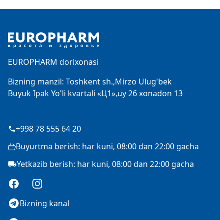
Footer
EUROPHARM dorixonasi
Bizning manzil: Toshkent sh.,Mirzo Ulug'bek
Buyuk Ipak Yo'li kvartali «Ц1»,uy 26 xonadon 13
+998 78 555 64 20
Buyurtma berish: har kuni, 08:00 dan 22:00 gacha
Yetkazib berish: har kuni, 08:00 dan 22:00 gacha
Facebook
Instagram
Bizning kanal