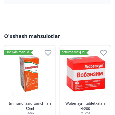
O'xshash mahsulotlar
sotuvda mavjud
sotuvda mavjud
Immunoflazid tomchilari
Wobenzym tabletkalari
30ml
№200
Badex
Mucos