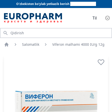
O'zbekiston bo'ylab yetkazib berish
+998 78 555 64 20
Til
Qidirish
Salomatlik
Viferon malhami 4000 IU/g 12g
Bosh sahifa