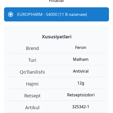
Filiallar
EUROPHARM - 54000 (11 В наличии)
Xususiyatlari
Feron
Brend
malham
turi
antiviral
qo'llanilishi
12g
hajmi
retseptsizdori
retsept
325342-1
Artikul