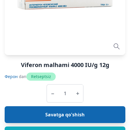
Viferon malhami 4000 IU/g 12g
Ферон
dan
Retseptsiz
−
+
Savatga qo'shish