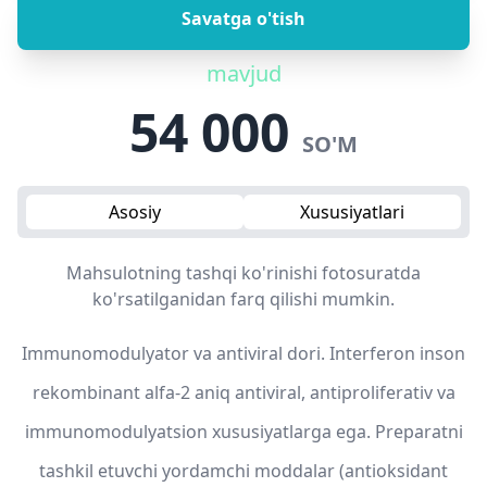
Savatga o'tish
mavjud
54 000
SO'M
Asosiy
Xususiyatlari
Mahsulotning tashqi ko'rinishi fotosuratda
ko'rsatilganidan farq qilishi mumkin.
Immunomodulyator va antiviral dori. Interferon inson
rekombinant alfa-2 aniq antiviral, antiproliferativ va
immunomodulyatsion xususiyatlarga ega. Preparatni
tashkil etuvchi yordamchi moddalar (antioksidant