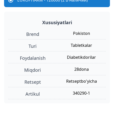
EUROPHARM - 126000 (2 В наличии)
Xususiyatlari
Pokiston
Brend
tabletkalar
turi
diabetikdorilar
foydalanish
28dona
miqdori
retseptbo'yicha
retsept
340290-1
Artikul