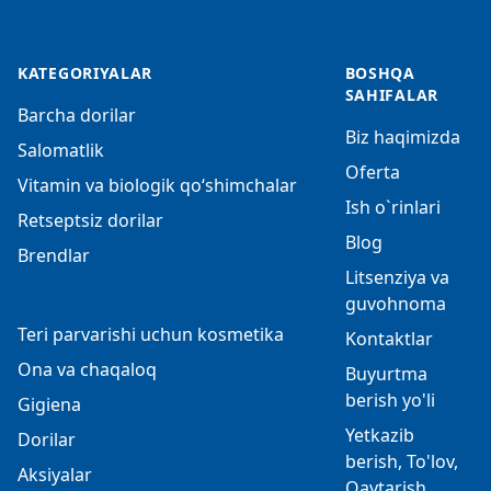
KATEGORIYALAR
BOSHQA
SAHIFALAR
Barcha dorilar
Biz haqimizda
Salomatlik
Oferta
Vitamin va biologik qo‘shimchalar
Ish o`rinlari
Retseptsiz dorilar
Blog
Brendlar
Litsenziya va
guvohnoma
Teri parvarishi uchun kosmetika
Kontaktlar
Ona va chaqaloq
Buyurtma
berish yo'li
Gigiena
Yetkazib
Dorilar
berish, To'lov,
Aksiyalar
Qaytarish