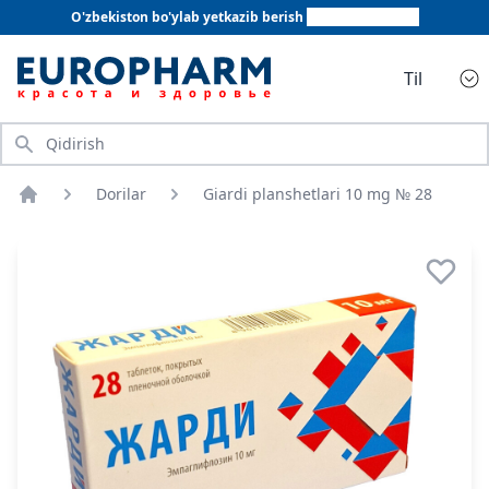
O'zbekiston bo'ylab yetkazib berish
+998 78 555 64 20
Til
Qidirish
Dorilar
Giardi planshetlari 10 mg № 28
Bosh sahifa