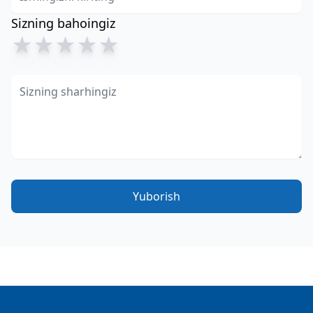
Sizning bahoingiz
★
★
★
★
★
Yuborish
Footer