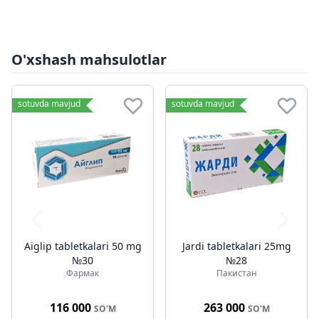
O'xshash mahsulotlar
sotuvda mavjud
sotuvda mavjud
Aiglip tabletkalari 50 mg
Jardi tabletkalari 25mg
№30
№28
Фармак
Пакистан
116 000
263 000
SO'M
SO'M