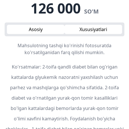
126 000
SO'M
Asosiy
Xususiyatlari
Mahsulotning tashqi ko'rinishi fotosuratda
ko'rsatilganidan farq qilishi mumkin.
Ko'rsatmalar: 2-toifa qandli diabet bilan og'rigan
kattalarda glyukemik nazoratni yaxshilash uchun
parhez va mashqlarga qo'shimcha sifatida. 2-toifa
diabet va o'rnatilgan yurak-qon tomir kasalliklari
bo'lgan kattalardagi bemorlarda yurak-qon tomir
o'limi xavfini kamaytirish. Foydalanish bo'yicha