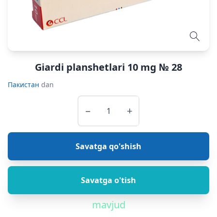
Giardi planshetlari 10 mg № 28
Пакистан
dan
−
+
Savatga qo'shish
Savatga o'tish
mavjud