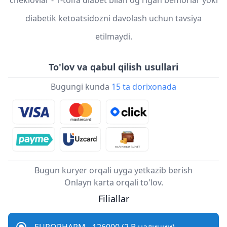
cheklovlar - 1-toifa diabet bilan og'rigan bemorlar yoki
diabetik ketoatsidozni davolash uchun tavsiya
etilmaydi.
To'lov va qabul qilish usullari
Bugungi kunda
15 ta dorixonada
Bugun kuryer orqali uyga yetkazib berish
Onlayn karta orqali to'lov.
Filiallar