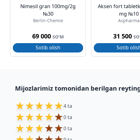
Nimesil gran 100mg/2g
Aksen fort tabletk
№30
mg №10
Berlin-Chemie
Aspharma
69 000
31 500
SO'M
SO
Sotib olish
Sotib olis
Mijozlarimiz tomonidan berilgan reytin
★
★
★
★
★
4 ta
★
★
★
★
★
0 ta
★
★
★
★
★
0 ta
★
★
★
★
★
0 ta