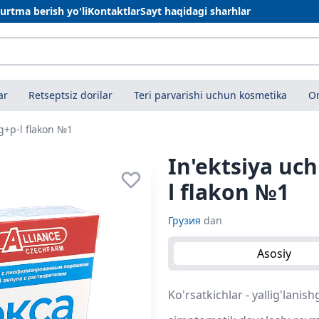
urtma berish yo'li
Kontaktlar
Sayt haqidagi sharhlar
ar
Retseptsiz dorilar
Teri parvarishi uchun kosmetika
On
g+p-l flakon №1
In'ektsiya uc
l flakon №1
Грузия
dan
Asosiy
Ko'rsatkichlar - yallig'lanis