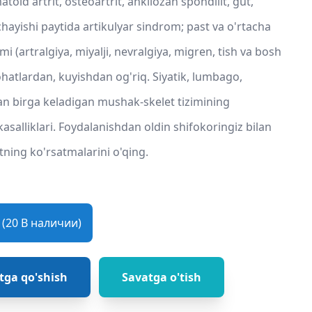
oid artrit, osteoartrit, ankilozan spondilit, gut,
hayishi paytida artikulyar sindrom; past va o'rtacha
mi (artralgiya, miyalji, nevralgiya, migren, tish va bosh
ohatlardan, kuyishdan og'riq. Siyatik, lumbago,
ilan birga keladigan mushak-skelet tizimining
kasalliklari. Foydalanishdan oldin shifokoringiz bilan
ning ko'rsatmalarini o'qing.
(20 В наличии)
tga qo'shish
Savatga o'tish