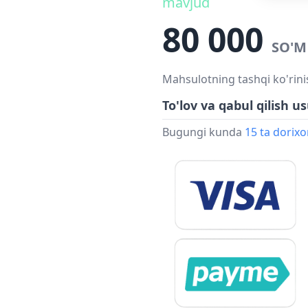
mavjud
80 000
SO'M
Mahsulotning tashqi ko'rini
To'lov va qabul qilish us
Bugungi kunda
15 ta dorix