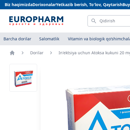
Biz haqimizda
Dorixonalar
Yetkazib berish, To'lov, Qaytarish
Buy
Qidirish
Barcha dorilar
Salomatlik
Vitamin va biologik qo‘shimchal
Dorilar
In'ektsiya uchun Atoksa kukuni 20 m
Bosh sahifa