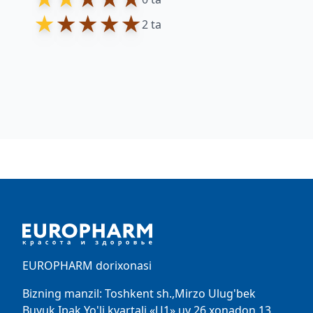
★
★
★
★
★
2 ta
Footer
EUROPHARM dorixonasi
Bizning manzil: Toshkent sh.,Mirzo Ulug'bek
Buyuk Ipak Yo'li kvartali «Ц1»,uy 26 xonadon 13