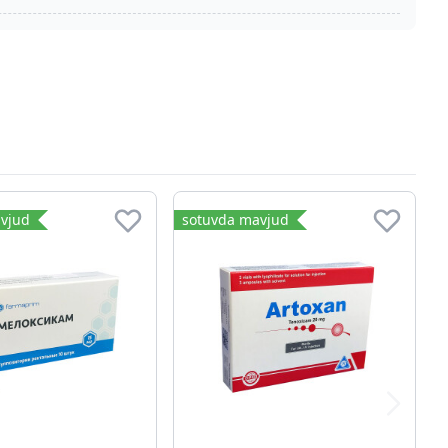
vjud
sotuvda mavjud