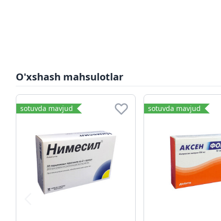
O'xshash mahsulotlar
sotuvda mavjud
sotuvda mavjud