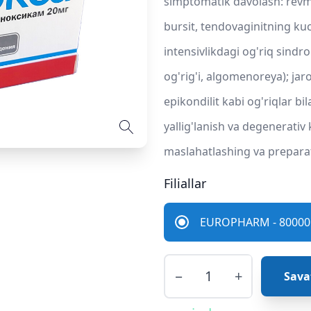
simptomatik davolash: revmat
bursit, tendovaginitning kuc
intensivlikdagi og'riq sindro
og'rig'i, algomenoreya); jar
epikondilit kabi og'riqlar b
yallig'lanish va degenerativ 
maslahatlashing va preparat
Filiallar
EUROPHARM - 80000 
−
+
Sava