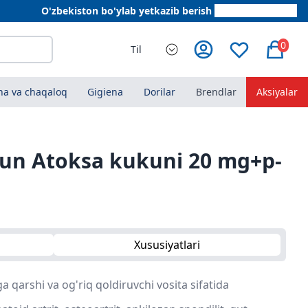
O'zbekiston bo'ylab yetkazib berish
+998 78 555 64 20
0
Til
a va chaqaloq
Gigiena
Dorilar
Brendlar
Aksiyalar
hun Atoksa kukuni 20 mg+p-
Xususiyatlari
hga qarshi va og'riq qoldiruvchi vosita sifatida