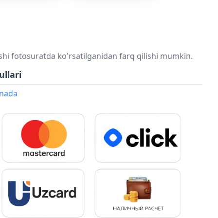
shi fotosuratda ko'rsatilganidan farq qilishi mumkin.
ullari
onada