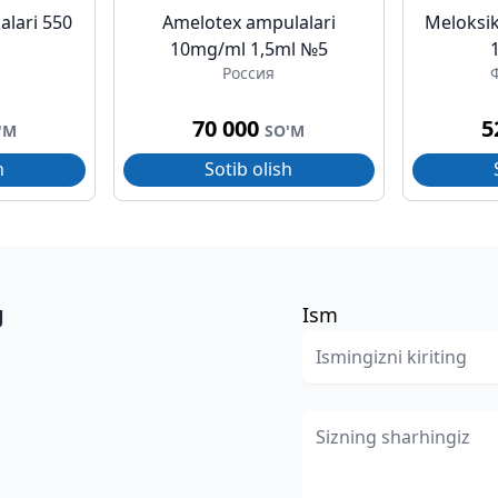
alari 550
Amelotex ampulalari
Meloksik
10mg/ml 1,5ml №5
Россия
70 000
5
'M
SO'M
h
Sotib olish
g
Ism