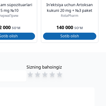
am süpozituarlari
In'ektsiya uchun Artoksan
15 mg №10
kukuni 20 mg + №3 paket
ФармаПрим
RotaPharm
2 000
140 000
SO'M
SO'M
Sotib olish
Sotib olish
Sizning bahoingiz
★
★
★
★
★