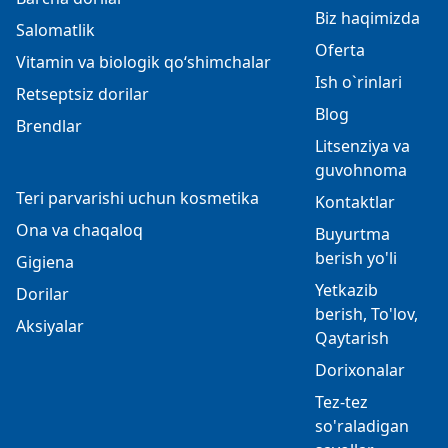
Biz haqimizda
Salomatlik
Oferta
Vitamin va biologik qo‘shimchalar
Ish o`rinlari
Retseptsiz dorilar
Blog
Brendlar
Litsenziya va
guvohnoma
Teri parvarishi uchun kosmetika
Kontaktlar
Ona va chaqaloq
Buyurtma
berish yo'li
Gigiena
Yetkazib
Dorilar
berish, To'lov,
Aksiyalar
Qaytarish
Dorixonalar
Tez-tez
so'raladigan