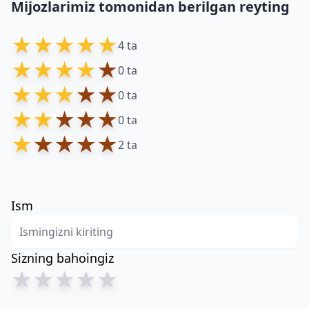
Mijozlarimiz tomonidan berilgan reyting
★
★
★
★
★
4 ta
★
★
★
★
★
0 ta
★
★
★
★
★
0 ta
★
★
★
★
★
0 ta
★
★
★
★
★
2 ta
Ism
Sizning bahoingiz
★
★
★
★
★