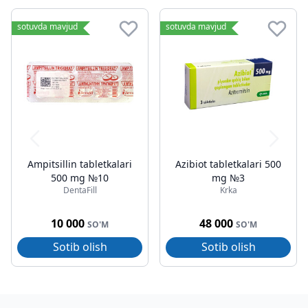
sotuvda mavjud
sotuvda mavjud
Ampitsillin tabletkalari
Azibiot tabletkalari 500
500 mg №10
mg №3
DentaFill
Krka
10 000
48 000
SO'M
SO'M
Sotib olish
Sotib olish