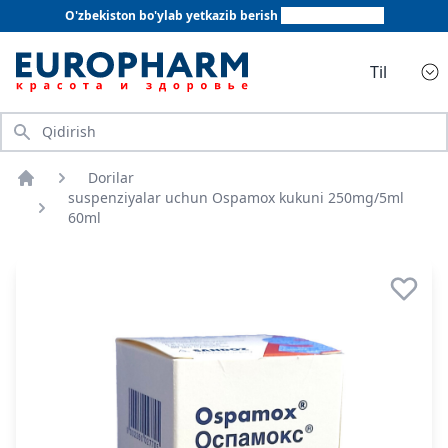
O'zbekiston bo'ylab yetkazib berish
+998 78 555 64 20
Til
Qidirish
Dorilar
Bosh sahifa
suspenziyalar uchun Ospamox kukuni 250mg/5ml
60ml