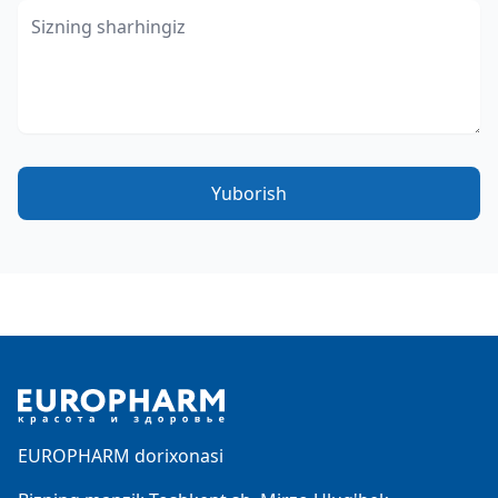
Yuborish
Footer
EUROPHARM dorixonasi