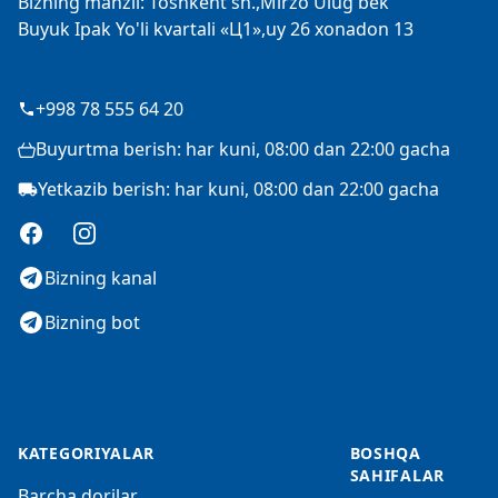
Bizning manzil: Toshkent sh.,Mirzo Ulug'bek
Buyuk Ipak Yo'li kvartali «Ц1»,uy 26 xonadon 13
+998 78 555 64 20
Buyurtma berish: har kuni, 08:00 dan 22:00 gacha
Yetkazib berish: har kuni, 08:00 dan 22:00 gacha
Facebook
Instagram
Bizning kanal
Bizning bot
KATEGORIYALAR
BOSHQA
SAHIFALAR
Barcha dorilar