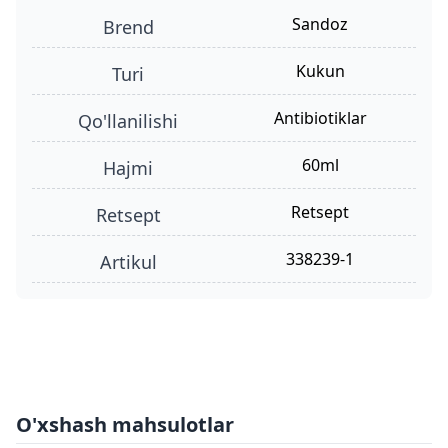
Sandoz
Brend
kukun
turi
antibiotiklar
qo'llanilishi
60ml
hajmi
retsept
retsept
338239-1
Artikul
O'xshash mahsulotlar