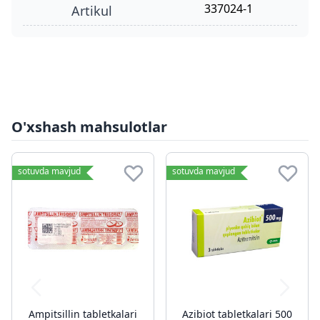
337024-1
Artikul
O'xshash mahsulotlar
sotuvda mavjud
sotuvda mavjud
Ampitsillin tabletkalari
Azibiot tabletkalari 500