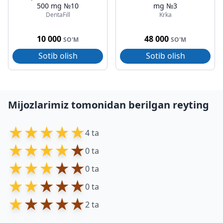
500 mg №10
mg №3
DentaFill
Krka
10 000
48 000
SO'M
SO'M
Sotib olish
Sotib olish
Mijozlarimiz tomonidan berilgan reyting
★
★
★
★
★
4 ta
★
★
★
★
★
0 ta
★
★
★
★
★
0 ta
★
★
★
★
★
0 ta
★
★
★
★
★
2 ta