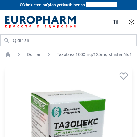
O'zbekiston bo'ylab yetkazib berish
+998 78 555 64 20
Til
Qidirish
Dorilar
Tazotsex 1000mg/125mg shisha No1
Bosh sahifa