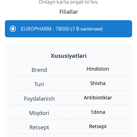
Onlayn karta orqali to'lov.
Filiallar
EUROPHARM - 78000 (7 В наличии)
Xususiyatlari
Hindiston
Brend
shisha
turi
antibiotiklar
foydalanish
1dona
miqdori
retsept
retsept