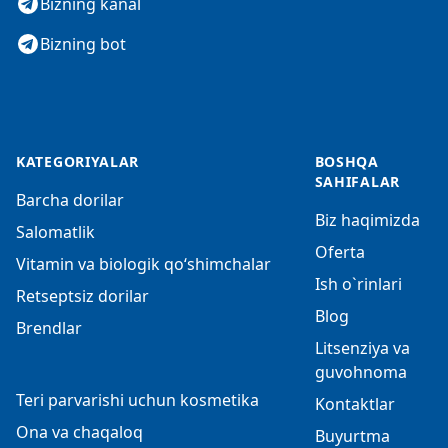
Bizning kanal
Bizning bot
KATEGORIYALAR
BOSHQA
SAHIFALAR
Barcha dorilar
Biz haqimizda
Salomatlik
Oferta
Vitamin va biologik qo‘shimchalar
Ish o`rinlari
Retseptsiz dorilar
Blog
Brendlar
Litsenziya va
guvohnoma
Teri parvarishi uchun kosmetika
Kontaktlar
Ona va chaqaloq
Buyurtma