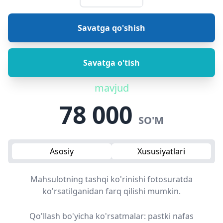
Savatga qo'shish
Savatga o'tish
mavjud
78 000
SO'M
Asosiy
Xususiyatlari
Mahsulotning tashqi ko'rinishi fotosuratda
ko'rsatilganidan farq qilishi mumkin.
Qo'llash bo'yicha ko'rsatmalar: pastki nafas