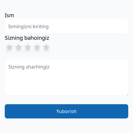
Ism
Sizning bahoingiz
★
★
★
★
★
Yuborish