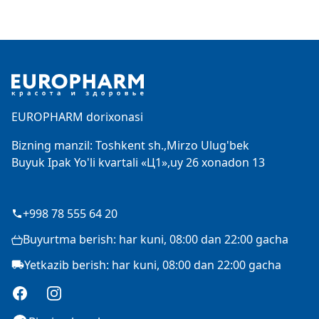
Footer
EUROPHARM dorixonasi
Bizning manzil: Toshkent sh.,Mirzo Ulug'bek
Buyuk Ipak Yo'li kvartali «Ц1»,uy 26 xonadon 13
+998 78 555 64 20
Buyurtma berish: har kuni, 08:00 dan 22:00 gacha
Yetkazib berish: har kuni, 08:00 dan 22:00 gacha
Facebook
Instagram