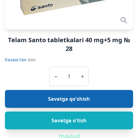
Telam Santo tabletkalari 40 mg+5 mg №
28
Казахстан
dan
−
+
Savatga qo'shish
Savatga o'tish
mavjud