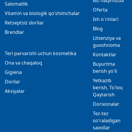
Biz haqimizda
Salomatlik
Oferta
Vitamin va biologik qo‘shimchalar
Ish o`rinlari
Retseptsiz dorilar
Blog
Brendlar
Litsenziya va
guvohnoma
Teri parvarishi uchun kosmetika
Kontaktlar
Ona va chaqaloq
Buyurtma
berish yo'li
Gigiena
Yetkazib
Dorilar
berish, To'lov,
Aksiyalar
Qaytarish
Dorixonalar
Tez-tez
so'raladigan
savollar