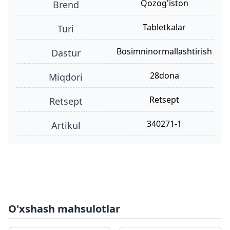
Qozog'iston
Brend
tabletkalar
turi
bosimninormallashtirish
dastur
28dona
miqdori
retsept
retsept
340271-1
Artikul
O'xshash mahsulotlar