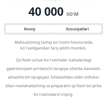
40 000
SO'M
Asosiy
Xususiyatlari
Mahsulotning tashqi ko'rinishi fotosuratda
ko'rsatilganidan farq qilishi mumkin.
Qo'llash uchun ko'rsatmalar: kattalardagi
gipertenziyani yordamchi terapiya sifatida davolash,
almashtirish terapiyasi. Ishlatishdan oldin shifokor
bilan maslahatlashing va preparatni qo'llash bo'yicha
ko'rsatmalarni o'qing.