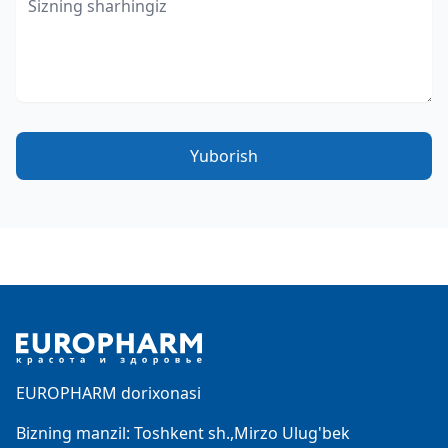
Yuborish
Footer
EUROPHARM dorixonasi
Bizning manzil: Toshkent sh.,Mirzo Ulug'bek