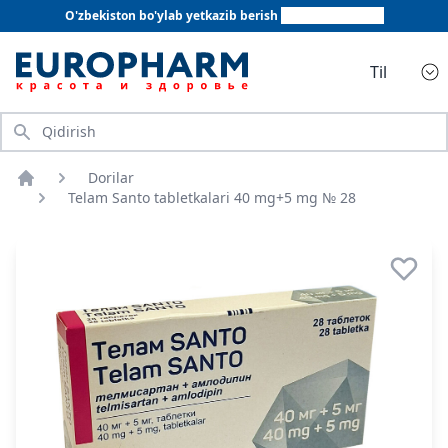
O'zbekiston bo'ylab yetkazib berish
+998 78 555 64 20
Til
Qidirish
Dorilar
Bosh sahifa
Telam Santo tabletkalari 40 mg+5 mg № 28