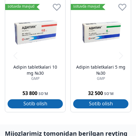
sotuvda mavjud
sotuvda mavjud
Adipin tabletkalari 10
Adipin tabletkalari 5 mg
mg №30
№30
GMP
GMP
53 800
32 500
SO'M
SO'M
Sotib olish
Sotib olish
Mijozlarimiz tomonidan berilgan reyting