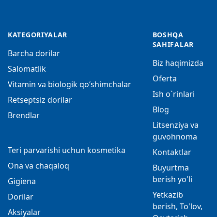
KATEGORIYALAR
BOSHQA
SAHIFALAR
Barcha dorilar
Biz haqimizda
Salomatlik
Oferta
Vitamin va biologik qo‘shimchalar
Ish o`rinlari
Retseptsiz dorilar
Blog
Brendlar
Litsenziya va
guvohnoma
Teri parvarishi uchun kosmetika
Kontaktlar
Ona va chaqaloq
Buyurtma
berish yo'li
Gigiena
Yetkazib
Dorilar
berish, To'lov,
Aksiyalar