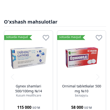
O'xshash mahsulotlar
sotuvda mavjud
sotuvda mavjud
Gynex shamlari
Ornimal tabletkalar 500
500/100mg №14
mg №10
Kusum Healthcare
Беларусь
115 000
58 000
SO'M
SO'M