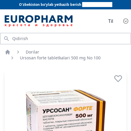
O'zbekiston bo'ylab yetkazib berish
+998 78 555 64 20
Til
Qidirish
Dorilar
Bosh sahifa
Ursosan forte tabletkalari 500 mg No 100