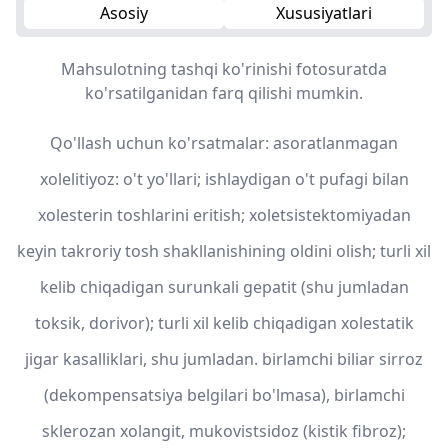
Asosiy
Xususiyatlari
Mahsulotning tashqi ko'rinishi fotosuratda
ko'rsatilganidan farq qilishi mumkin.
Qo'llash uchun ko'rsatmalar: asoratlanmagan
xolelitiyoz: o't yo'llari; ishlaydigan o't pufagi bilan
xolesterin toshlarini eritish; xoletsistektomiyadan
keyin takroriy tosh shakllanishining oldini olish; turli xil
kelib chiqadigan surunkali gepatit (shu jumladan
toksik, dorivor); turli xil kelib chiqadigan xolestatik
jigar kasalliklari, shu jumladan. birlamchi biliar sirroz
(dekompensatsiya belgilari bo'lmasa), birlamchi
sklerozan xolangit, mukovistsidoz (kistik fibroz);