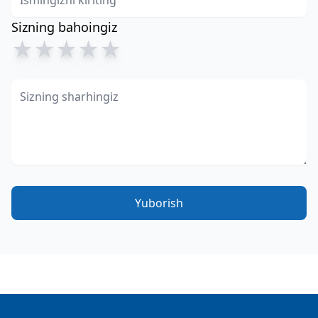
Sizning bahoingiz
★
★
★
★
★
Yuborish
Footer