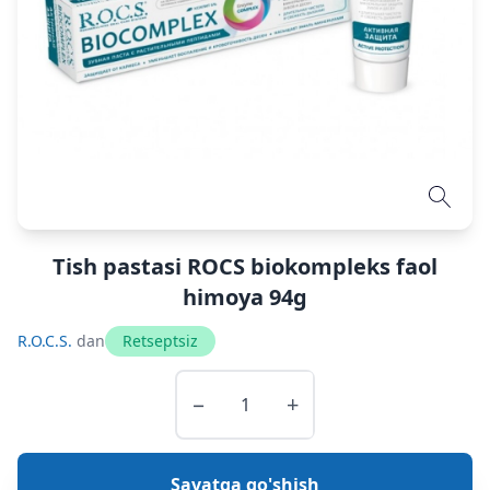
Tish pastasi ROCS biokompleks faol
himoya 94g
R.O.C.S.
dan
Retseptsiz
−
+
Savatga qo'shish