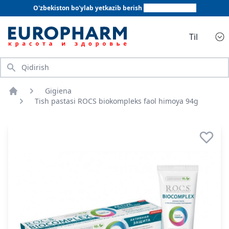
O'zbekiston bo'ylab yetkazib berish
+998 78 555 64 20
Til
Qidirish
Gigiena
Bosh sahifa
Tish pastasi ROCS biokompleks faol himoya 94g