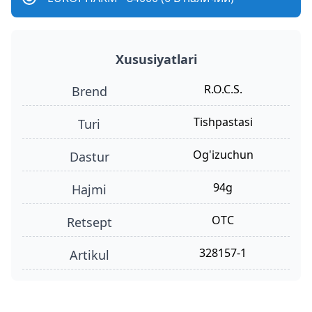
Xususiyatlari
R.O.C.S.
Brend
tishpastasi
turi
og'izuchun
dastur
94g
hajmi
OTC
retsept
328157-1
Artikul