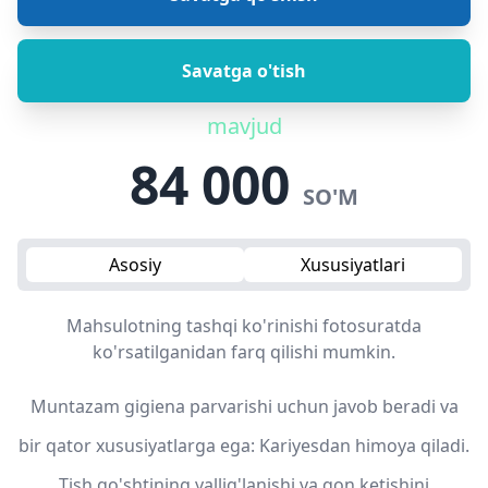
Savatga o'tish
mavjud
84 000
SO'M
Asosiy
Xususiyatlari
Mahsulotning tashqi ko'rinishi fotosuratda
ko'rsatilganidan farq qilishi mumkin.
Muntazam gigiena parvarishi uchun javob beradi va
bir qator xususiyatlarga ega: Kariyesdan himoya qiladi.
Tish go'shtining yallig'lanishi va qon ketishini