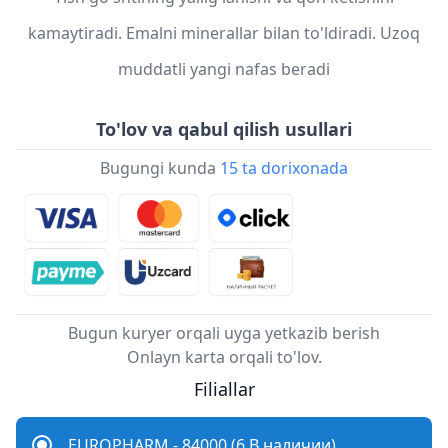
kamaytiradi. Emalni minerallar bilan to'ldiradi. Uzoq
muddatli yangi nafas beradi
To'lov va qabul qilish usullari
Bugungi kunda
15 ta dorixonada
Bugun kuryer orqali uyga yetkazib berish
Onlayn karta orqali to'lov.
Filiallar
EUROPHARM - 84000 (6 В наличии)