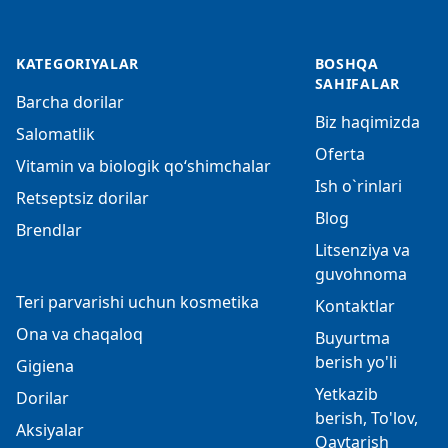
KATEGORIYALAR
BOSHQA
SAHIFALAR
Barcha dorilar
Biz haqimizda
Salomatlik
Oferta
Vitamin va biologik qo‘shimchalar
Ish o`rinlari
Retseptsiz dorilar
Blog
Brendlar
Litsenziya va
guvohnoma
Teri parvarishi uchun kosmetika
Kontaktlar
Ona va chaqaloq
Buyurtma
berish yo'li
Gigiena
Yetkazib
Dorilar
berish, To'lov,
Aksiyalar
Qaytarish