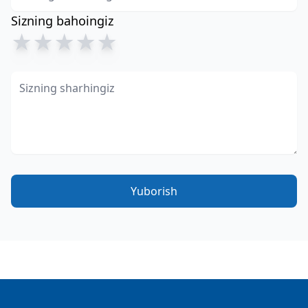
Sizning bahoingiz
★
★
★
★
★
Yuborish
Footer