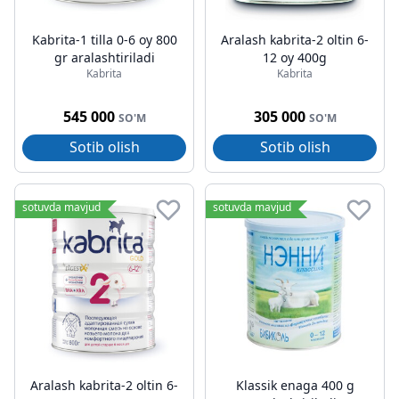
Kabrita-1 tilla 0-6 oy 800
Aralash kabrita-2 oltin 6-
gr aralashtiriladi
12 oy 400g
Kabrita
Kabrita
545 000
305 000
SO'M
SO'M
Sotib olish
Sotib olish
sotuvda mavjud
sotuvda mavjud
Aralash kabrita-2 oltin 6-
Klassik enaga 400 g