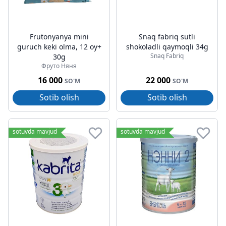
Frutonyanya mini
Snaq fabriq sutli
guruch keki olma, 12 oy+
shokoladli qaymoqli 34g
Snaq Fabriq
30g
Фруто Няня
16 000
22 000
SO'M
SO'M
Sotib olish
Sotib olish
sotuvda mavjud
sotuvda mavjud