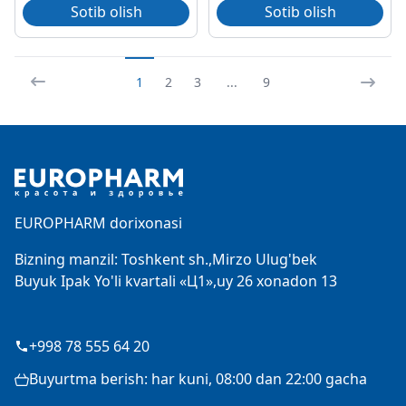
Sotib olish
Sotib olish
1
2
3
...
9
Footer
EUROPHARM dorixonasi
Bizning manzil: Toshkent sh.,Mirzo Ulug'bek
Buyuk Ipak Yo'li kvartali «Ц1»,uy 26 xonadon 13
+998 78 555 64 20
Buyurtma berish: har kuni, 08:00 dan 22:00 gacha