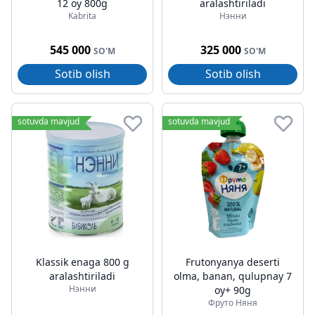
12 oy 800g
aralashtiriladi
Kabrita
Нэнни
545 000
325 000
SO'M
SO'M
Sotib olish
Sotib olish
sotuvda mavjud
sotuvda mavjud
Klassik enaga 800 g
Frutonyanya deserti
aralashtiriladi
olma, banan, qulupnay 7
Нэнни
oy+ 90g
Фруто Няня