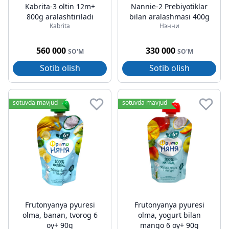
Kabrita-3 oltin 12m+
Nannie-2 Prebiyotiklar
800g aralashtiriladi
bilan aralashmasi 400g
Kabrita
Нэнни
560 000
330 000
SO'M
SO'M
Sotib olish
Sotib olish
sotuvda mavjud
sotuvda mavjud
Frutonyanya pyuresi
Frutonyanya pyuresi
olma, banan, tvorog 6
olma, yogurt bilan
oy+ 90g
mango 6 oy+ 90g