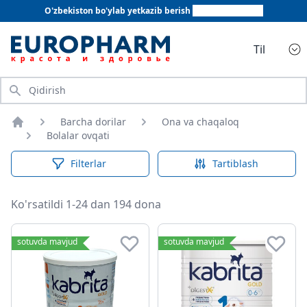
O'zbekiston bo'ylab yetkazib berish
+998 78 555 64 20
Til
Qidirish
Barcha dorilar
Ona va chaqaloq
Bosh sahifa
Bolalar ovqati
Filterlar
Tartiblash
Ko'rsatildi 1-24 dan 194 dona
Bolalar ovqati
sotuvda mavjud
sotuvda mavjud