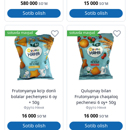
580 000
15 000
SO'M
SO'M
Sotib olish
Sotib olish
sotuvda mavjud
sotuvda mavjud
Frutonyanya ko'p donli
Qulupnay bilan
bolalar pechenyesi 6 oy
Frutonyanya chaqaloq
+ 50g
pechenesi 6 oy+ 50g
Фруто Няня
Фруто Няня
16 000
16 000
SO'M
SO'M
Sotib olish
Sotib olish