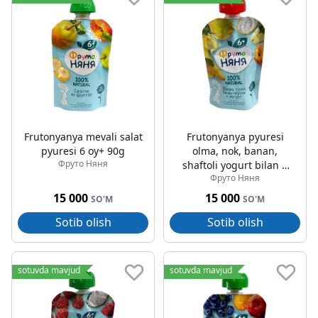
Frutonyanya mevali salat
Frutonyanya pyuresi
pyuresi 6 oy+ 90g
olma, nok, banan,
Фруто Няня
shaftoli yogurt bilan 6
Фруто Няня
oy+ 90g
15 000
15 000
SO'M
SO'M
Sotib olish
Sotib olish
sotuvda mavjud
sotuvda mavjud