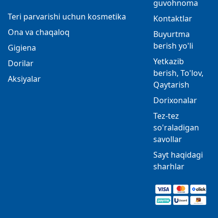
guvohnoma
Teri parvarishi uchun kosmetika
Kontaktlar
Ona va chaqaloq
Buyurtma
berish yo'li
Gigiena
Yetkazib
Dorilar
berish, To'lov,
Aksiyalar
Qaytarish
Dorixonalar
Tez-tez
so'raladigan
savollar
Sayt haqidagi
sharhlar