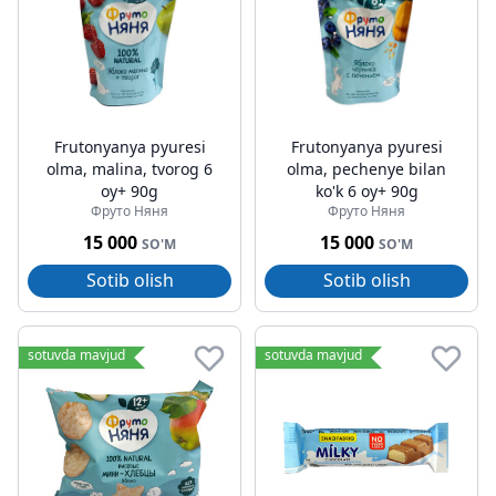
Frutonyanya pyuresi
Frutonyanya pyuresi
olma, malina, tvorog 6
olma, pechenye bilan
oy+ 90g
ko'k 6 oy+ 90g
Фруто Няня
Фруто Няня
15 000
15 000
SO'M
SO'M
Sotib olish
Sotib olish
sotuvda mavjud
sotuvda mavjud