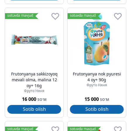
sotuvda mavjud
sotuvda mavjud
Frutonyanya sakkizoyoq
Frutonyanya nok pyuresi
mevali olma, malina 12
4 oy+ 90g
Фруто Няня
oy+ 16g
Фруто Няня
16 000
15 000
SO'M
SO'M
Sotib olish
Sotib olish
sotuvda mavjud
sotuvda mavjud