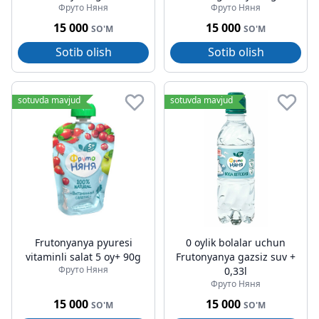
Фруто Няня
Фруто Няня
15 000
15 000
SO'M
SO'M
Sotib olish
Sotib olish
sotuvda mavjud
sotuvda mavjud
Frutonyanya pyuresi
0 oylik bolalar uchun
vitaminli salat 5 oy+ 90g
Frutonyanya gazsiz suv +
Фруто Няня
0,33l
Фруто Няня
15 000
15 000
SO'M
SO'M