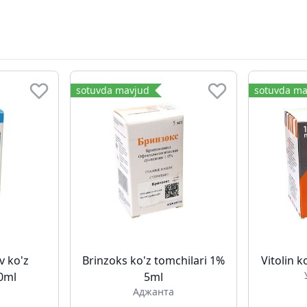
sotuvda mavjud
sotuvda ma
v ko'z
Brinzoks ko'z tomchilari 1%
Vitolin k
10ml
5ml
Аджанта