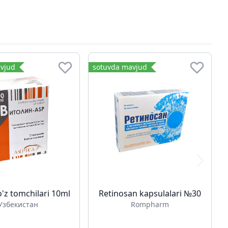
vjud
sotuvda mavjud
o'z tomchilari 10ml
Retinosan kapsulalari №30
Узбекистан
Rompharm