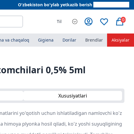
O'zbekiston bo'ylab yetkazib berish
+998 78 555 64 20
0
Til
a va chaqaloq
Gigiena
Dorilar
Brendlar
Aksiyalar
tomchilari 0,5% 5ml
Xususiyatlari
tlarini yo'qotish uchun ishlatiladigan namlovchi ko'z
da himoya plyonka hosil qiladi, ko'z yoshi suyuqligining