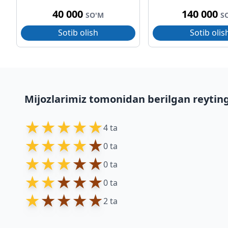
40 000
140 000
SO'M
S
Sotib olish
Sotib olis
Mijozlarimiz tomonidan berilgan reytin
★
★
★
★
★
4 ta
★
★
★
★
★
0 ta
★
★
★
★
★
0 ta
★
★
★
★
★
0 ta
★
★
★
★
★
2 ta