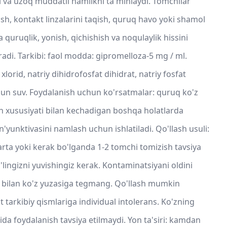
i va uzoq muddatli namlikni ta'minlaydi. Tomchilar
h, kontakt linzalarini taqish, quruq havo yoki shamol
ida quruqlik, yonish, qichishish va noqulaylik hissini
adi. Tarkibi: faol modda: gipromelloza-5 mg / ml.
lorid, natriy dihidrofosfat dihidrat, natriy fosfat
hun suv. Foydalanish uchun ko'rsatmalar: quruq ko'z
h xususiyati bilan kechadigan boshqa holatlarda
'yunktivasini namlash uchun ishlatiladi. Qo'llash usuli:
arta yoki kerak bo'lganda 1-2 tomchi tomizish tavsiya
o'lingizni yuvishingiz kerak. Kontaminatsiyani oldini
i bilan ko'z yuzasiga tegmang. Qo'llash mumkin
 tarkibiy qismlariga individual intolerans. Ko'zning
larida foydalanish tavsiya etilmaydi. Yon ta'siri: kamdan