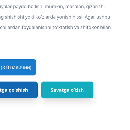
iyalar paydo bo'lishi mumkin, masalan, qizarish,
ng shishishi yoki ko'zlarda yonish hissi. Agar ushbu
hilardan foydalanishni to'xtatish va shifokor bilan
(8 В наличии)
tga qo'shish
Savatga o'tish