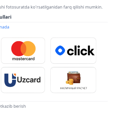
shi fotosuratda ko'rsatilganidan farq qilishi mumkin.
ullari
onada
tkazib berish