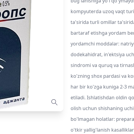
bug'lanishiga yo'l qo'ymayd
kompyuterda uzoq vaqt turis
ta'sirida turli omillar ta'sir
bartaraf etishga yordam ber
yordamchi moddalar: natriy x
dodekahidrat, in'ektsiya uc
sindromi va quruq va tirnas
ko'zning shox pardasi va kon
har bir ko'zga kuniga 2-3 m
etiladi. Ishlatishdan oldin q
olish uchun shishaning uch
bo'lmagan holatlar: preparat
o'tkir yallig'lanish kasallik