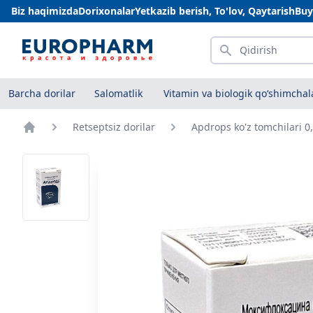
Biz haqimizda
Dorixonalar
Yetkazib berish, To'lov, Qaytarish
Buy
Qidirish
Barcha dorilar
Salomatlik
Vitamin va biologik qo‘shimchal
Retseptsiz dorilar
Apdrops ko'z tomchilari 
Bosh sahifa