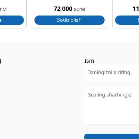
72 000
1
O'M
SO'M
h
Sotib olish
g
Ism