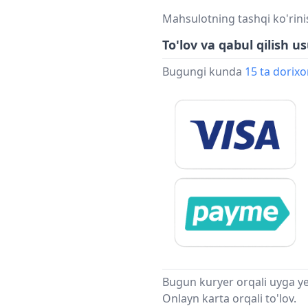
Mahsulotning tashqi ko'rini
To'lov va qabul qilish us
Bugungi kunda
15 ta dorix
Bugun kuryer orqali uyga ye
Onlayn karta orqali to'lov.