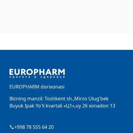
Footer
EUROPHARM dorixonasi
Bizning manzil: Toshkent sh.,Mirzo Ulug'bek
Buyuk Ipak Yo'li kvartali «Ц1»,uy 26 xonadon 13
+998 78 555 64 20