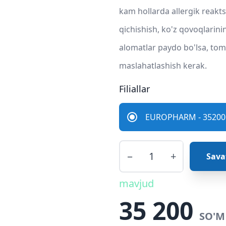
kam hollarda allergik reakts
qichishish, ko'z qovoqlarini
alomatlar paydo bo'lsa, tomc
maslahatlashish kerak.
Filiallar
EUROPHARM - 35200 
−
+
Sava
mavjud
35 200
SO'M