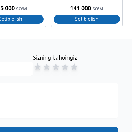
15 000
141 000
SO'M
SO'M
Sotib olish
Sotib olish
Sizning bahoingiz
★
★
★
★
★