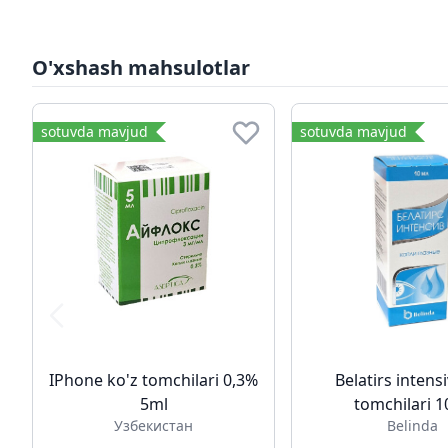
O'xshash mahsulotlar
sotuvda mavjud
sotuvda mavjud
IPhone ko'z tomchilari 0,3%
Belatirs intensi
5ml
tomchilari 
Узбекистан
Belinda