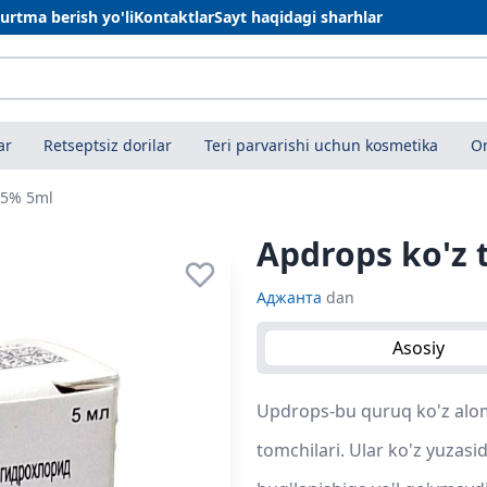
urtma berish yo'li
Kontaktlar
Sayt haqidagi sharhlar
ar
Retseptsiz dorilar
Teri parvarishi uchun kosmetika
On
0,5% 5ml
Apdrops ko'z 
Аджанта
dan
Asosiy
Updrops-bu quruq ko'z aloma
tomchilari. Ular ko'z yuzasi