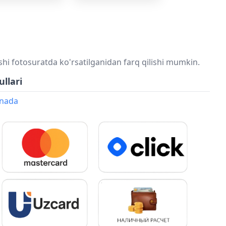
shi fotosuratda ko'rsatilganidan farq qilishi mumkin.
ullari
onada