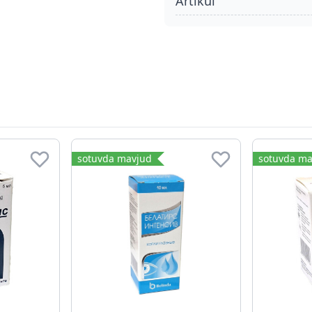
Artikul
sotuvda mavjud
sotuvda ma