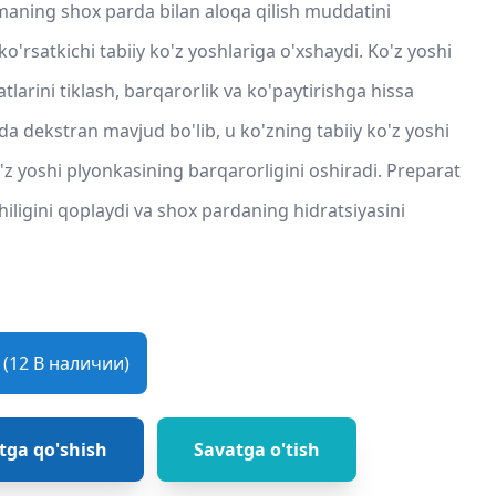
maning shox parda bilan aloqa qilish muddatini
ko'rsatkichi tabiiy ko'z yoshlariga o'xshaydi. Ko'z yoshi
tlarini tiklash, barqarorlik va ko'paytirishga hissa
ida dekstran mavjud bo'lib, u ko'zning tabiiy ko'z yoshi
o'z yoshi plyonkasining barqarorligini oshiradi. Preparat
iligini qoplaydi va shox pardaning hidratsiyasini
(12 В наличии)
tga qo'shish
Savatga o'tish