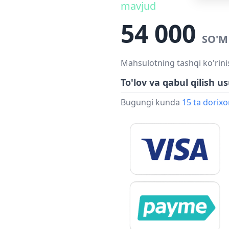
mavjud
54 000
SO'M
Mahsulotning tashqi ko'rini
To'lov va qabul qilish us
Bugungi kunda
15 ta dorix