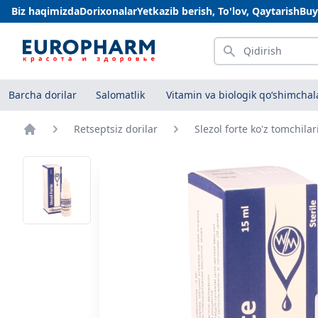
Biz haqimizda
Dorixonalar
Yetkazib berish, To'lov, Qaytarish
Buy
Qidirish
Barcha dorilar
Salomatlik
Vitamin va biologik qo‘shimchal
Retseptsiz dorilar
Slezol forte ko'z tomchilar
Bosh sahifa