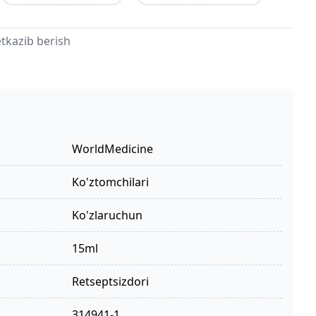
tkazib berish
WorldMedicine
ko'ztomchilari
ko'zlaruchun
15ml
retseptsizdori
314941-1