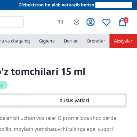
O'zbekiston bo'ylab yetkazib berish
+998 78 555 64 20
0
Til
a va chaqaloq
Gigiena
Dorilar
Brendlar
Aksiyalar
o'z tomchilari 15 ml
iz
Xususiyatlari
dalanish uchun vositalar. Gipromelloza shox parda
bo'lib, moylash yumshatuvchi ta'sirga ega, yuqori