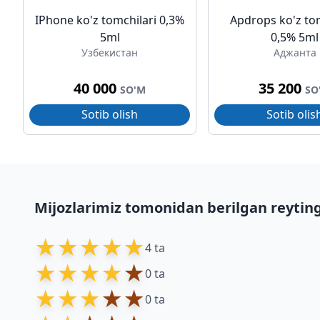
IPhone ko'z tomchilari 0,3%
Apdrops ko'z to
5ml
0,5% 5ml
Узбекистан
Аджанта
40 000
35 200
SO'M
SO
Sotib olish
Sotib olis
Mijozlarimiz tomonidan berilgan reytin
★
★
★
★
★
4 ta
★
★
★
★
★
0 ta
★
★
★
★
★
0 ta