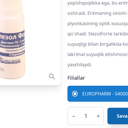
yopishqoqlikka ega, bu erit
oshiradi. Eritmaning sinishi 
plyonkasining optik xususiya
qo'shadi. SlezolForte tarkib
suyuqligi bilan birgalikda k
lakrimal suyuqlik etishmovch
yaxshilaydi.
Filiallar
EUROPHARM - 54000 
−
+
Sava