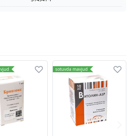
vjud
sotuvda mavjud