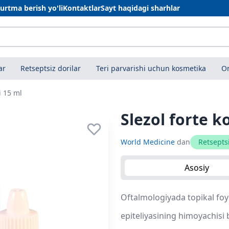
urtma berish yo'li
Kontaktlar
Sayt haqidagi sharhlar
ar
Retseptsiz dorilar
Teri parvarishi uchun kosmetika
On
i 15 ml
Slezol forte k
World Medicine
dan
Retsepts
Asosiy
Oftalmologiyada topikal foy
epiteliyasining himoyachisi 