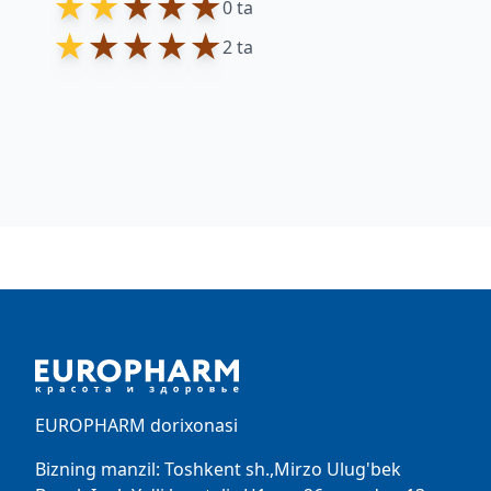
★
★
★
★
★
0 ta
★
★
★
★
★
2 ta
Footer
EUROPHARM dorixonasi
Bizning manzil: Toshkent sh.,Mirzo Ulug'bek