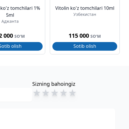
 ko'z tomchilari 1%
Vitolin ko'z tomchilari 10ml
Узбекистан
5ml
Аджанта
2 000
115 000
SO'M
SO'M
Sotib olish
Sotib olish
Sizning bahoingiz
★
★
★
★
★