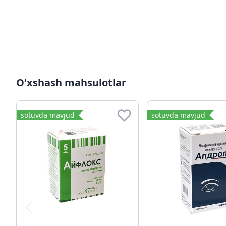
O'xshash mahsulotlar
sotuvda mavjud
sotuvda mavjud