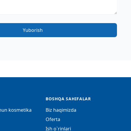
Yuborish
BOSHQA SAHIFALAR
chun kosmetika
Biz haqimizda
Oferta
Ish o`rinlari