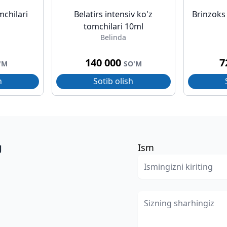
mchilari
Belatirs intensiv ko'z
Brinzoks
tomchilari 10ml
Belinda
140 000
7
'M
SO'M
h
Sotib olish
g
Ism