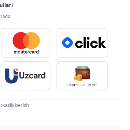
ullari
onada
tkazib berish