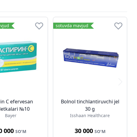
vjud
sotuvda mavjud
rin C efervesan
Bolnol tinchlantiruvchi jel
letkalari №10
30 g
Bayer
Isshaan Healthcare
0 000
30 000
SO'M
SO'M