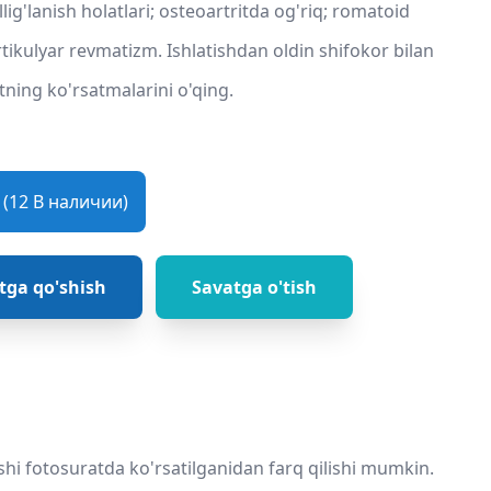
lig'lanish holatlari; osteoartritda og'riq; romatoid
artikulyar revmatizm. Ishlatishdan oldin shifokor bilan
ning ko'rsatmalarini o'qing.
(12 В наличии)
tga qo'shish
Savatga o'tish
shi fotosuratda ko'rsatilganidan farq qilishi mumkin.