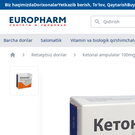
Biz haqimizda
Dorixonalar
Yetkazib berish, To'lov, Qaytarish
Buy
Qidirish
Barcha dorilar
Salomatlik
Vitamin va biologik qo‘shimchal
Retseptsiz dorilar
Ketonal ampulalar 100m
Bosh sahifa