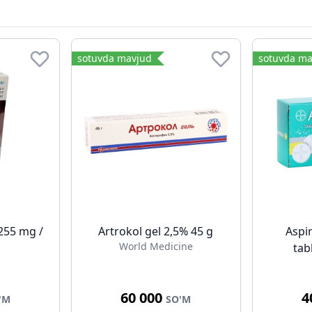
sotuvda mavjud
sotuvda ma
255 mg /
Artrokol gel 2,5% 45 g
Aspi
World Medicine
l
tab
m
60 000
4
'M
SO'M