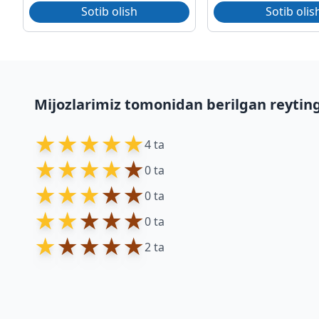
Sotib olish
Sotib olis
Mijozlarimiz tomonidan berilgan reytin
★
★
★
★
★
4 ta
★
★
★
★
★
0 ta
★
★
★
★
★
0 ta
★
★
★
★
★
0 ta
★
★
★
★
★
2 ta