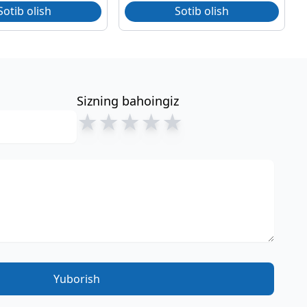
Sotib olish
Sotib olish
Sizning bahoingiz
★
★
★
★
★
Yuborish