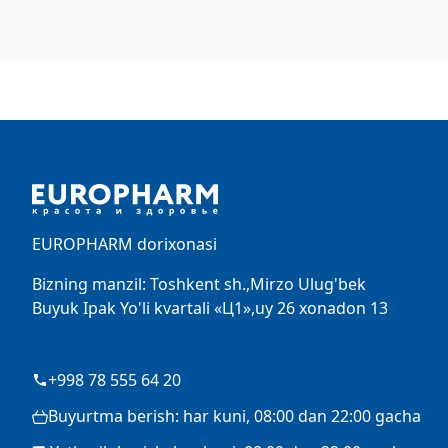
Footer
EUROPHARM dorixonasi
Bizning manzil: Toshkent sh.,Mirzo Ulug'bek
Buyuk Ipak Yo'li kvartali «Ц1»,uy 26 xonadon 13
+998 78 555 64 20
Buyurtma berish: har kuni, 08:00 dan 22:00 gacha