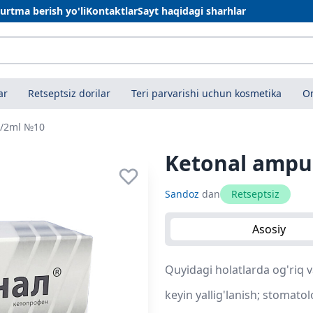
urtma berish yo'li
Kontaktlar
Sayt haqidagi sharhlar
ar
Retseptsiz dorilar
Teri parvarishi uchun kosmetika
On
g/2ml №10
Ketonal ampu
Sandoz
dan
Retseptsiz
Asosiy
Quyidagi holatlarda og'riq v
keyin yallig'lanish; stomato