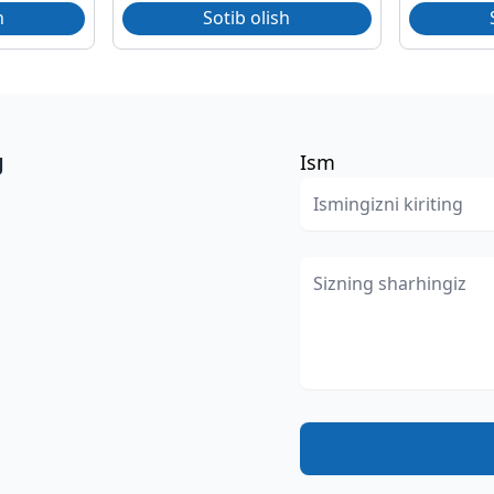
h
Sotib olish
g
Ism