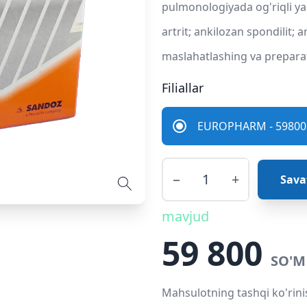
pulmonologiyada og'riqli yal
artrit; ankilozan spondilit; 
maslahatlashing va preparat
Filiallar
EUROPHARM - 59800 
−
+
Sava
mavjud
59 800
SO'M
Mahsulotning tashqi ko'rini