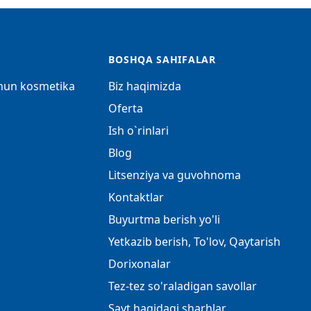
BOSHQA SAHIFALAR
chun kosmetika
Biz haqimizda
Oferta
Ish o`rinlari
Blog
Litsenziya va guvohnoma
Kontaktlar
Buyurtma berish yo'li
Yetkazib berish, To'lov, Qaytarish
Dorixonalar
Tez-tez so'raladigan savollar
Sayt haqidagi sharhlar