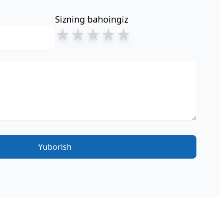
Sizning bahoingiz
★
★
★
★
★
Yuborish