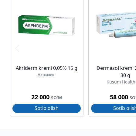
Akriderm kremi 0,05% 15 g
Dermazol kremi 
Акрихин
30 g
Kusum Health
22 000
58 000
SO'M
SO
Sotib olish
Sotib olis