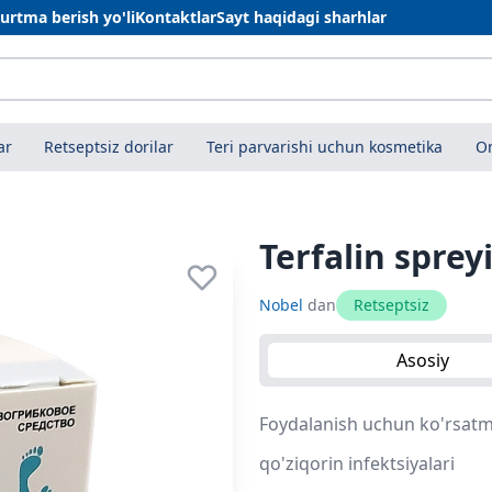
urtma berish yo'li
Kontaktlar
Sayt haqidagi sharhlar
ar
Retseptsiz dorilar
Teri parvarishi uchun kosmetika
On
Terfalin sprey
Nobel
dan
Retseptsiz
Asosiy
Foydalanish uchun ko'rsatma
qo'ziqorin infektsiyalari