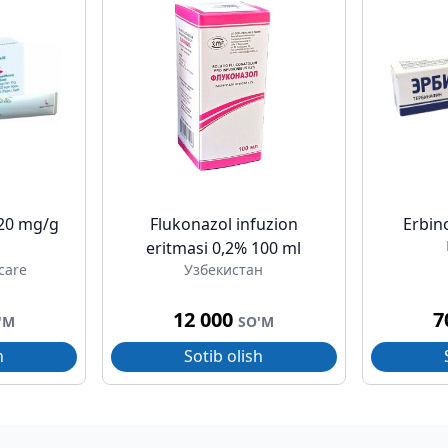
20 mg/g
Flukonazol infuzion
Erbin
eritmasi 0,2% 100 ml
care
Узбекистан
12 000
7
'M
SO'M
h
Sotib olish