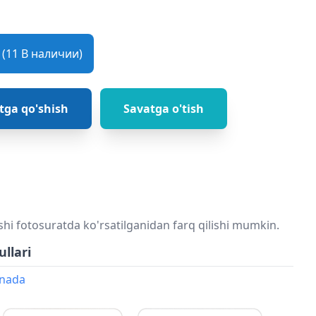
(11 В наличии)
tga qo'shish
Savatga o'tish
shi fotosuratda ko'rsatilganidan farq qilishi mumkin.
ullari
onada