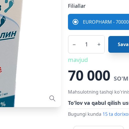
Filiallar
EUROPHARM - 70000 
−
+
Sava
mavjud
70 000
SO'M
Mahsulotning tashqi ko'rini
To'lov va qabul qilish us
Bugungi kunda
15 ta dorix