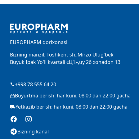
Footer
EUROPHARM dorixonasi
Bizning manzil: Toshkent sh.,Mirzo Ulug'bek
Buyuk Ipak Yo'li kvartali «Ц1»,uy 26 xonadon 13
+998 78 555 64 20
Buyurtma berish: har kuni, 08:00 dan 22:00 gacha
Yetkazib berish: har kuni, 08:00 dan 22:00 gacha
Facebook
Instagram
Bizning kanal