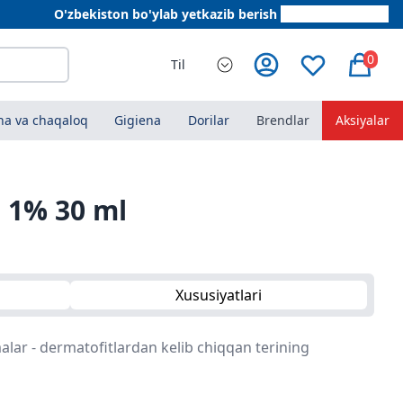
O'zbekiston bo'ylab yetkazib berish
+998 78 555 64 20
0
Til
a va chaqaloq
Gigiena
Dorilar
Brendlar
Aksiyalar
i 1% 30 ml
Xususiyatlari
lar - dermatofitlardan kelib chiqqan terining