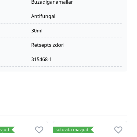
buzadiganamallar
antifungal
30ml
retseptsizdori
315468-1
vjud
sotuvda mavjud