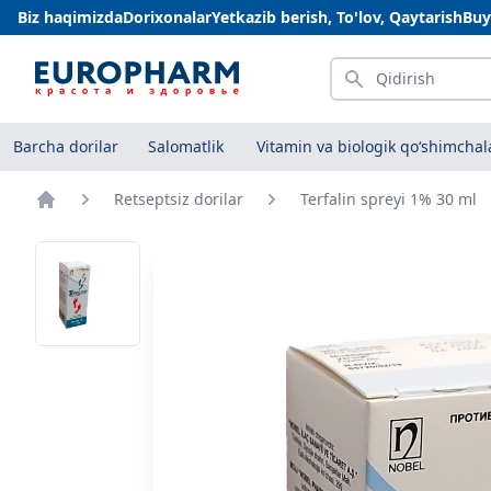
Biz haqimizda
Dorixonalar
Yetkazib berish, To'lov, Qaytarish
Buy
Qidirish
Barcha dorilar
Salomatlik
Vitamin va biologik qo‘shimchal
Retseptsiz dorilar
Terfalin spreyi 1% 30 ml
Bosh sahifa