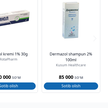
ol kremi 1% 30g
Dermazol shampun 2%
RotaPharm
100ml
Kusum Healthcare
0 000
85 000
SO'M
SO'M
Sotib olish
Sotib olish