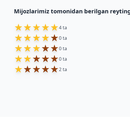
Mijozlarimiz tomonidan berilgan reytin
★
★
★
★
★
4 ta
★
★
★
★
★
0 ta
★
★
★
★
★
0 ta
★
★
★
★
★
0 ta
★
★
★
★
★
2 ta