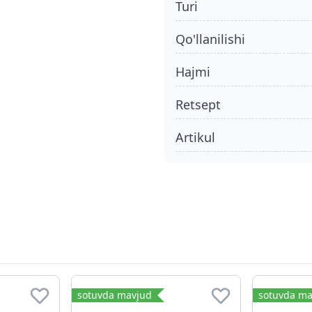
turi
qo'llanilishi
hajmi
retsept
Artikul
sotuvda mavjud
sotuvda ma