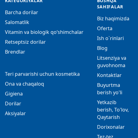
KATEGORIYALAR
BOSHQA
SAHIFALAR
Barcha dorilar
Biz haqimizda
Salomatlik
Oferta
Vitamin va biologik qo‘shimchalar
Ish o`rinlari
Retseptsiz dorilar
Blog
Brendlar
Litsenziya va
guvohnoma
Teri parvarishi uchun kosmetika
Kontaktlar
Ona va chaqaloq
Buyurtma
berish yo'li
Gigiena
Yetkazib
Dorilar
berish, To'lov,
Aksiyalar
Qaytarish
Dorixonalar
Tez-tez