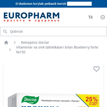
O'zbekiston bo'ylab yetkazib berish
+998 78 555 64 20
Til
Qidirish
Retseptsiz dorilar
Bosh sahifa
Vitaminlar va sink tabletkalari bilan Blueberry forte
№150