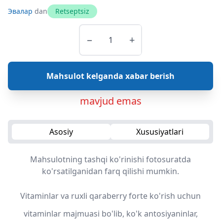
Эвалар
dan
Retseptsiz
−
+
Mahsulot kelganda xabar berish
mavjud emas
Asosiy
Xususiyatlari
Mahsulotning tashqi ko'rinishi fotosuratda
ko'rsatilganidan farq qilishi mumkin.
Vitaminlar va ruxli qaraberry forte ko'rish uchun
vitaminlar majmuasi bo'lib, ko'k antosiyaninlar,