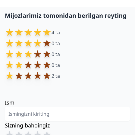
Mijozlarimiz tomonidan berilgan reyting
★
★
★
★
★
4 ta
★
★
★
★
★
0 ta
★
★
★
★
★
0 ta
★
★
★
★
★
0 ta
★
★
★
★
★
2 ta
Ism
Sizning bahoingiz
★
★
★
★
★