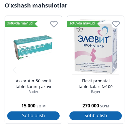
O'xshash mahsulotlar
sotuvda mavjud
sotuvda mavjud
Askorutin-50-sonli
Elevit pronatal
tabletkaning aktivi
tabletkalari №100
Badex
Bayer
15 000
270 000
SO'M
SO'M
Sotib olish
Sotib olish