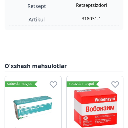
retseptsizdori
retsept
318031-1
Artikul
O'xshash mahsulotlar
sotuvda mavjud
sotuvda mavjud