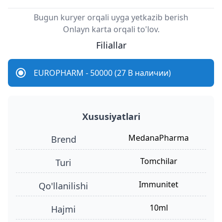
Bugun kuryer orqali uyga yetkazib berish
Onlayn karta orqali to'lov.
Filiallar
EUROPHARM - 50000 (27 В наличии)
Xususiyatlari
MedanaPharma
Brend
tomchilar
turi
immunitet
qo'llanilishi
10ml
hajmi