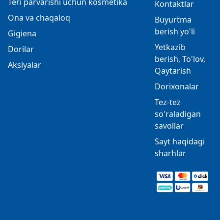
Teri parvarishi uchun kosmetika
Kontaktlar
Ona va chaqaloq
Buyurtma
berish yo'li
Gigiena
Yetkazib
Dorilar
berish, To'lov,
Aksiyalar
Qaytarish
Dorixonalar
Tez-tez
so'raladigan
savollar
Sayt haqidagi
sharhlar