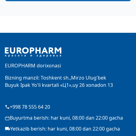
Footer
EUROPHARM dorixonasi
Bizning manzil: Toshkent sh.,Mirzo Ulug'bek
Buyuk Ipak Yo'li kvartali «Ц1»,uy 26 xonadon 13
+998 78 555 64 20
Buyurtma berish: har kuni, 08:00 dan 22:00 gacha
Yetkazib berish: har kuni, 08:00 dan 22:00 gacha