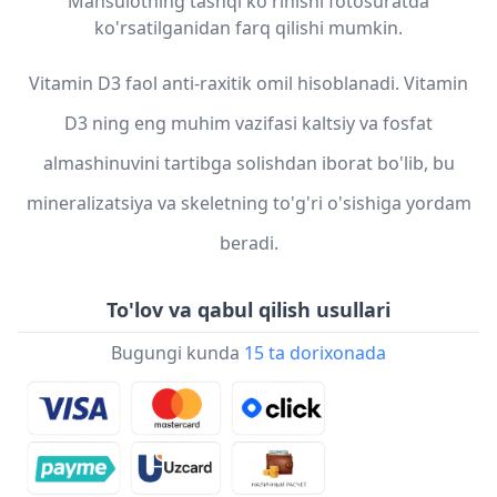
Mahsulotning tashqi ko'rinishi fotosuratda
ko'rsatilganidan farq qilishi mumkin.
Vitamin D3 faol anti-raxitik omil hisoblanadi. Vitamin
D3 ning eng muhim vazifasi kaltsiy va fosfat
almashinuvini tartibga solishdan iborat bo'lib, bu
mineralizatsiya va skeletning to'g'ri o'sishiga yordam
beradi.
To'lov va qabul qilish usullari
Bugungi kunda
15 ta dorixonada