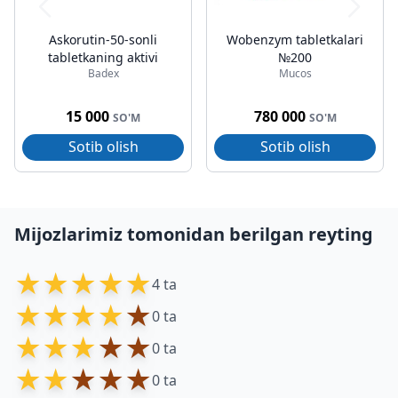
Askorutin-50-sonli
Wobenzym tabletkalari
tabletkaning aktivi
№200
Badex
Mucos
15 000
780 000
SO'M
SO'M
Sotib olish
Sotib olish
Mijozlarimiz tomonidan berilgan reyting
★
★
★
★
★
4 ta
★
★
★
★
★
0 ta
★
★
★
★
★
0 ta
★
★
★
★
★
0 ta