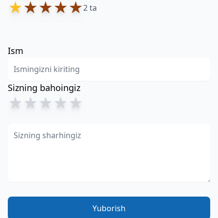
★
★
★
★
★
2 ta
Ism
Sizning bahoingiz
★
★
★
★
★
Yuborish