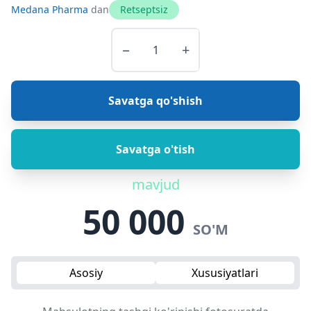
Medana Pharma
dan
Retseptsiz
−
+
Savatga qo'shish
Savatga o'tish
mavjud
50 000
SO'M
Asosiy
Xususiyatlari