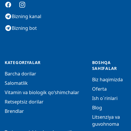
Facebook
Instagram
Bizning kanal
Bizning bot
KATEGORIYALAR
BOSHQA
SAHIFALAR
Barcha dorilar
Biz haqimizda
Salomatlik
Oferta
Vitamin va biologik qo‘shimchalar
Ish o`rinlari
Retseptsiz dorilar
Blog
Brendlar
Litsenziya va
guvohnoma