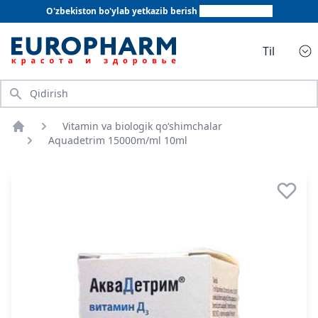
O'zbekiston bo'ylab yetkazib berish
+998 78 555 64 20
Til
Qidirish
Vitamin va biologik qo‘shimchalar
Bosh sahifa
Aquadetrim 15000m/ml 10ml