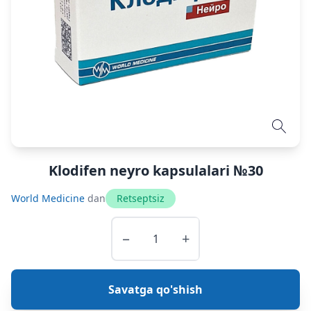
Klodifen neyro kapsulalari №30
World Medicine
dan
Retseptsiz
−
+
Savatga qo'shish