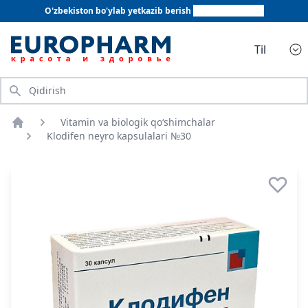
O'zbekiston bo'ylab yetkazib berish
+998 78 555 64 20
Til
Qidirish
Vitamin va biologik qo‘shimchalar
Bosh sahifa
Klodifen neyro kapsulalari №30