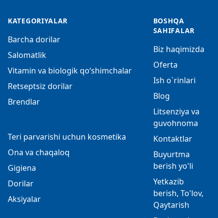
KATEGORIYALAR
BOSHQA
SAHIFALAR
Barcha dorilar
Biz haqimizda
Salomatlik
Oferta
Vitamin va biologik qo‘shimchalar
Ish o`rinlari
Retseptsiz dorilar
Blog
Brendlar
Litsenziya va
guvohnoma
Teri parvarishi uchun kosmetika
Kontaktlar
Ona va chaqaloq
Buyurtma
berish yo'li
Gigiena
Yetkazib
Dorilar
berish, To'lov,
Aksiyalar
Qaytarish