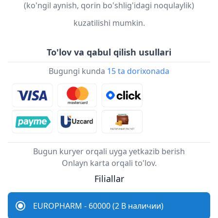
(ko'ngil aynish, qorin bo'shlig'idagi noqulaylik)
kuzatilishi mumkin.
To'lov va qabul qilish usullari
Bugungi kunda
15 ta dorixonada
Bugun kuryer orqali uyga yetkazib berish
Onlayn karta orqali to'lov.
Filiallar
EUROPHARM - 60000 (2 В наличии)