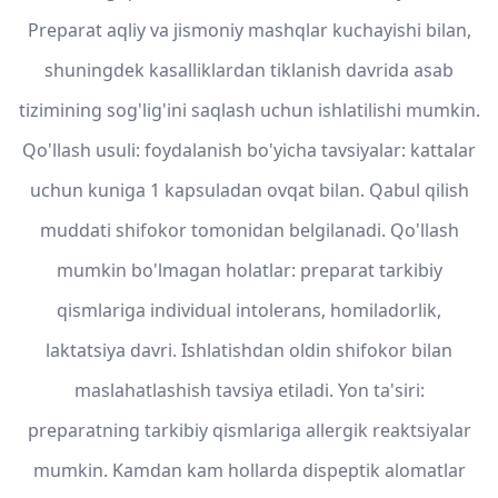
Preparat aqliy va jismoniy mashqlar kuchayishi bilan,
shuningdek kasalliklardan tiklanish davrida asab
tizimining sog'lig'ini saqlash uchun ishlatilishi mumkin.
Qo'llash usuli: foydalanish bo'yicha tavsiyalar: kattalar
uchun kuniga 1 kapsuladan ovqat bilan. Qabul qilish
muddati shifokor tomonidan belgilanadi. Qo'llash
mumkin bo'lmagan holatlar: preparat tarkibiy
qismlariga individual intolerans, homiladorlik,
laktatsiya davri. Ishlatishdan oldin shifokor bilan
maslahatlashish tavsiya etiladi. Yon ta'siri:
preparatning tarkibiy qismlariga allergik reaktsiyalar
mumkin. Kamdan kam hollarda dispeptik alomatlar