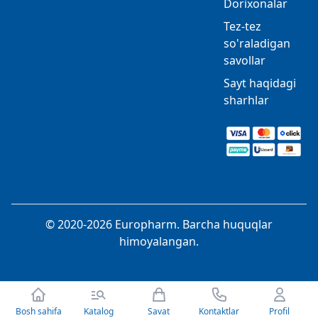
Dorixonalar
Tez-tez
so'raladigan
savollar
Sayt haqidagi
sharhlar
© 2020-2026 Europharm. Barcha huquqlar
himoyalangan.
Bosh sahifa
Katalog
Savat
Kontaktlar
Profil