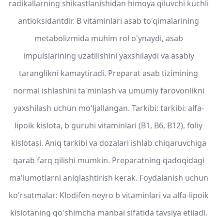
radikallarning shikastlanishidan himoya qiluvchi kuchli
antioksidantdir. B vitaminlari asab to'qimalarining
metabolizmida muhim rol o'ynaydi, asab
impulslarining uzatilishini yaxshilaydi va asabiy
taranglikni kamaytiradi. Preparat asab tizimining
normal ishlashini ta'minlash va umumiy farovonlikni
yaxshilash uchun mo'ljallangan. Tarkibi: tarkibi: alfa-
lipoik kislota, b guruhi vitaminlari (B1, B6, B12), foliy
kislotasi. Aniq tarkibi va dozalari ishlab chiqaruvchiga
qarab farq qilishi mumkin. Preparatning qadoqidagi
ma'lumotlarni aniqlashtirish kerak. Foydalanish uchun
ko'rsatmalar: Klodifen neyro b vitaminlari va alfa-lipoik
kislotaning qo'shimcha manbai sifatida tavsiya etiladi.