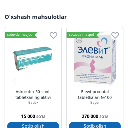
O'xshash mahsulotlar
sotuvda mavjud
sotuvda mavjud
Askorutin-50-sonli
Elevit pronatal
tabletkaning aktivi
tabletkalari №100
Badex
Bayer
15 000
270 000
SO'M
SO'M
Sotib olish
Sotib olish