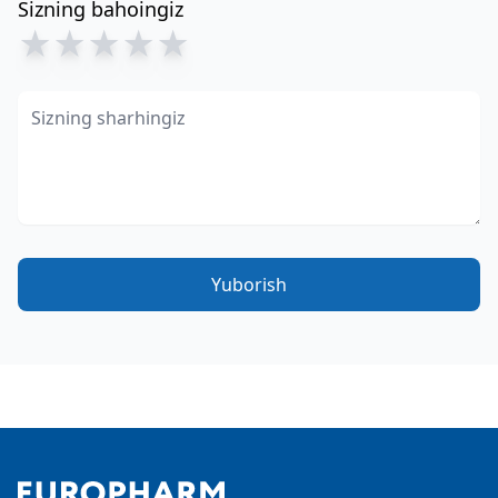
Sizning bahoingiz
★
★
★
★
★
Yuborish
Footer