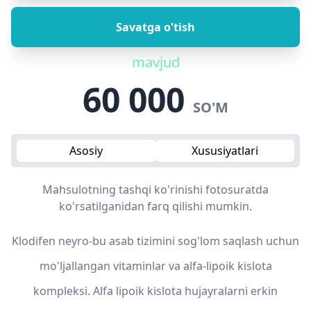
Savatga o'tish
mavjud
60 000
SO'M
Asosiy
Xususiyatlari
Mahsulotning tashqi ko'rinishi fotosuratda
ko'rsatilganidan farq qilishi mumkin.
Klodifen neyro-bu asab tizimini sog'lom saqlash uchun
mo'ljallangan vitaminlar va alfa-lipoik kislota
kompleksi. Alfa lipoik kislota hujayralarni erkin