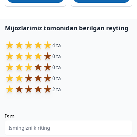
Mijozlarimiz tomonidan berilgan reyting
★
★
★
★
★
4 ta
★
★
★
★
★
0 ta
★
★
★
★
★
0 ta
★
★
★
★
★
0 ta
★
★
★
★
★
2 ta
Ism