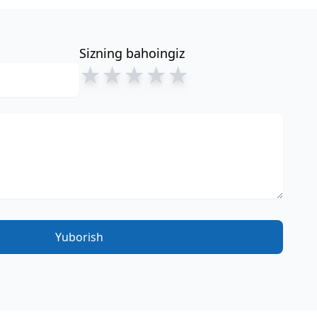
Sizning bahoingiz
★
★
★
★
★
Yuborish