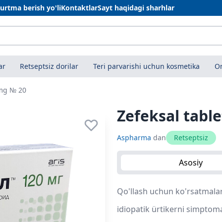
urtma berish yo'li
Kontaktlar
Sayt haqidagi sharhlar
ar
Retseptsiz dorilar
Teri parvarishi uchun kosmetika
On
 mg № 20
Zefeksal tabl
Aspharma
dan
Retseptsiz
Asosiy
Qo'llash uchun ko'rsatmalar
idiopatik ürtikerni simptoma