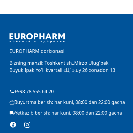
Footer
EUROPHARM dorixonasi
Bizning manzil: Toshkent sh.,Mirzo Ulug'bek
Buyuk Ipak Yo'li kvartali «Ц1»,uy 26 xonadon 13
+998 78 555 64 20
Buyurtma berish: har kuni, 08:00 dan 22:00 gacha
Yetkazib berish: har kuni, 08:00 dan 22:00 gacha
Facebook
Instagram