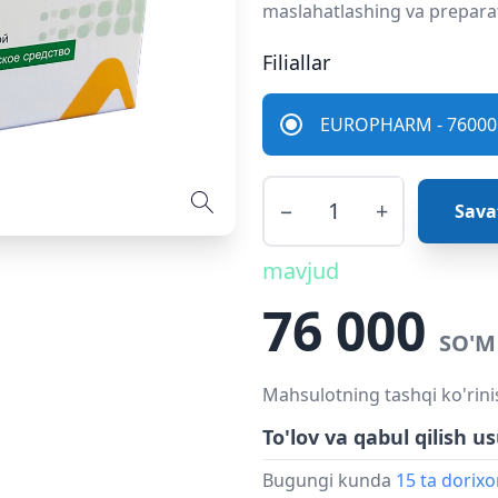
maslahatlashing va preparat
Filiallar
EUROPHARM - 76000 
−
+
Sava
mavjud
76 000
SO'M
Mahsulotning tashqi ko'rini
To'lov va qabul qilish us
Bugungi kunda
15 ta dorix