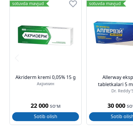
sotuvda mavjud
sotuvda mavjud
Akriderm kremi 0,05% 15 g
Allerway eks
Акрихин
tabletkalari 5
Dr. Reddy'
22 000
30 000
SO'M
SO
Sotib olish
Sotib olis