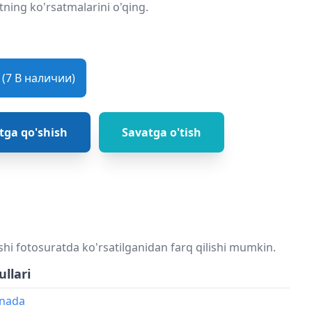
ning ko'rsatmalarini o'qing.
(7 В наличии)
tga qo'shish
Savatga o'tish
shi fotosuratda ko'rsatilganidan farq qilishi mumkin.
ullari
onada