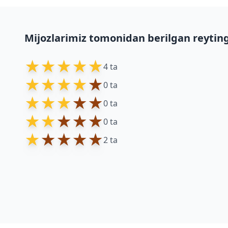
Mijozlarimiz tomonidan berilgan reytin
★
★
★
★
★
4 ta
★
★
★
★
★
0 ta
★
★
★
★
★
0 ta
★
★
★
★
★
0 ta
★
★
★
★
★
2 ta