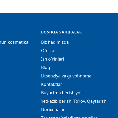
BOSHQA SAHIFALAR
chun kosmetika
Biz haqimizda
Oferta
Ish o`rinlari
Blog
Litsenziya va guvohnoma
Kontaktlar
Buyurtma berish yo'li
Yetkazib berish, To'lov, Qaytarish
Dorixonalar
Tez-tez so'raladigan savollar