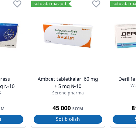
sotuvda mavjud
sotuvda ma
press
Ambcet tabletkalari 60 mg
Derilif
Wo
 mg №10
+ 5 mg №10
S
Serene pharma
45 000
8
'M
SO'M
h
Sotib olish