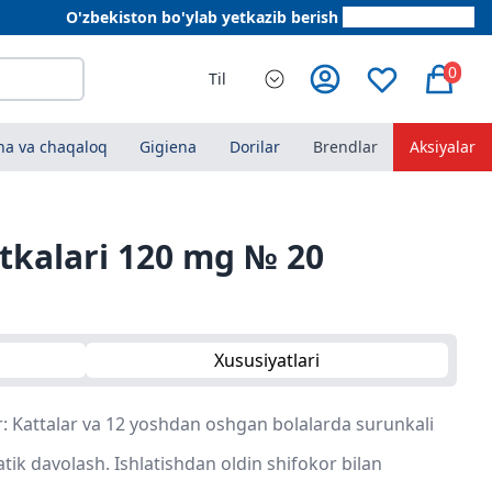
O'zbekiston bo'ylab yetkazib berish
+998 78 555 64 20
0
Til
a va chaqaloq
Gigiena
Dorilar
Brendlar
Aksiyalar
etkalari 120 mg № 20
Xususiyatlari
: Kattalar va 12 yoshdan oshgan bolalarda surunkali
tik davolash. Ishlatishdan oldin shifokor bilan