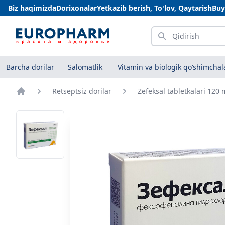
Biz haqimizda
Dorixonalar
Yetkazib berish, To'lov, Qaytarish
Buy
Qidirish
Barcha dorilar
Salomatlik
Vitamin va biologik qo‘shimchal
Retseptsiz dorilar
Zefeksal tabletkalari 120
Bosh sahifa