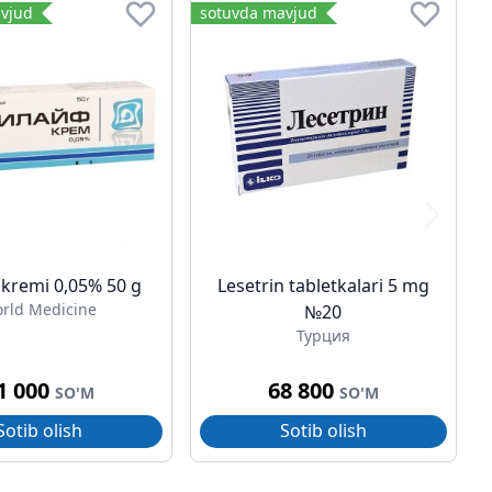
vjud
sotuvda mavjud
e kremi 0,05% 50 g
Lesetrin tabletkalari 5 mg
rld Medicine
№20
Турция
1 000
68 800
SO'M
SO'M
Sotib olish
Sotib olish