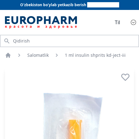
O'zbekiston bo'ylab yetkazib berish
+998 78 555 64 20
Til
Qidirish
Salomatlik
1 ml insulin shprits kd-ject-iii
Bosh sahifa