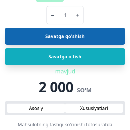
−
+
Savatga qo'shish
Savatga o'tish
mavjud
2 000
SO'M
Asosiy
Xususiyatlari
Mahsulotning tashqi ko'rinishi fotosuratda