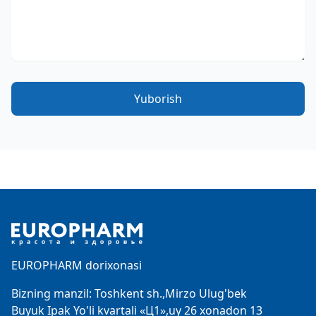
Yuborish
Footer
EUROPHARM dorixonasi
Bizning manzil: Toshkent sh.,Mirzo Ulug'bek
Buyuk Ipak Yo'li kvartali «Ц1»,uy 26 xonadon 13