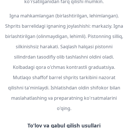
ko'rsatilganidan farq qilishi mumkin.
Igna mahkamlangan (birlashtirilgan, lehimlangan).
Shprits barrelidagi ignaning joylashishi: markaziy. Igna
birlashtirilgan (olinmaydigan, lehimli). Pistonning silliq,
silkinishsiz harakati. Saqlash halqasi pistonni
silindrdan tasodifiy olib tashlashni oldini oladi.
Kolbadagi qora o'chmas kontrastli graduatsiya.
Mutlaqo shaffof barrel shprits tarkibini nazorat
qilishni ta'minlaydi. Ishlatishdan oldin shifokor bilan
maslahatlashing va preparatning ko'rsatmalarini
o'qing.
To'lov va qabul qilish usullari