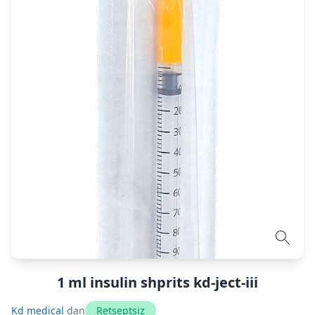
1 ml insulin shprits kd-ject-iii
Kd medical
dan
Retseptsiz