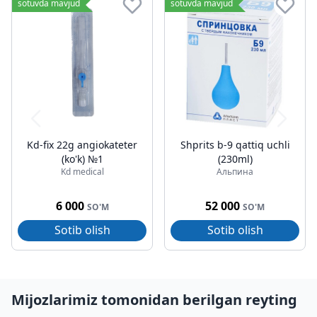
sotuvda mavjud
sotuvda mavjud
Kd-fix 22g angiokateter
Shprits b-9 qattiq uchli
(ko'k) №1
(230ml)
Kd medical
Альпина
6 000
52 000
SO'M
SO'M
Sotib olish
Sotib olish
Mijozlarimiz tomonidan berilgan reyting