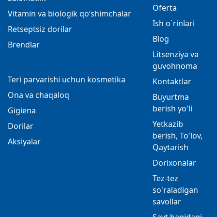
Oferta
Vitamin va biologik qo‘shimchalar
Ish o`rinlari
Retseptsiz dorilar
Blog
Brendlar
Litsenziya va
guvohnoma
Teri parvarishi uchun kosmetika
Kontaktlar
Ona va chaqaloq
Buyurtma
berish yo'li
Gigiena
Yetkazib
Dorilar
berish, To'lov,
Aksiyalar
Qaytarish
Dorixonalar
Tez-tez
so'raladigan
savollar