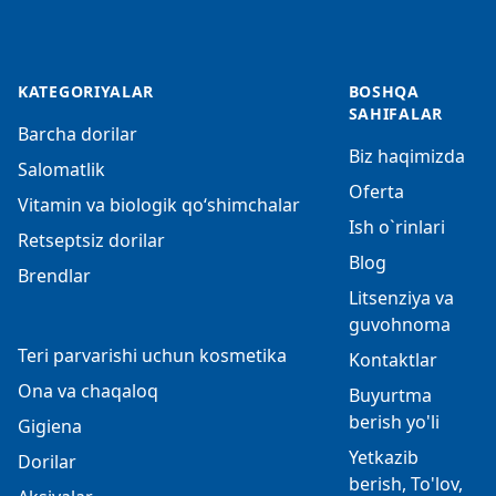
KATEGORIYALAR
BOSHQA
SAHIFALAR
Barcha dorilar
Biz haqimizda
Salomatlik
Oferta
Vitamin va biologik qo‘shimchalar
Ish o`rinlari
Retseptsiz dorilar
Blog
Brendlar
Litsenziya va
guvohnoma
Teri parvarishi uchun kosmetika
Kontaktlar
Ona va chaqaloq
Buyurtma
berish yo'li
Gigiena
Yetkazib
Dorilar
berish, To'lov,