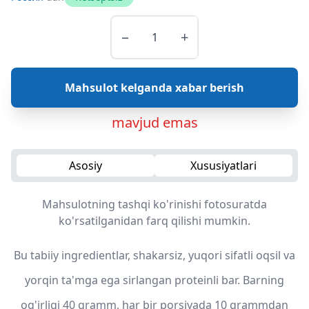
−
+
Mahsulot kelganda xabar berish
mavjud emas
Asosiy
Xususiyatlari
Mahsulotning tashqi ko'rinishi fotosuratda
ko'rsatilganidan farq qilishi mumkin.
Bu tabiiy ingredientlar, shakarsiz, yuqori sifatli oqsil va
yorqin ta'mga ega sirlangan proteinli bar. Barning
og'irligi 40 gramm, har bir porsiyada 10 grammdan