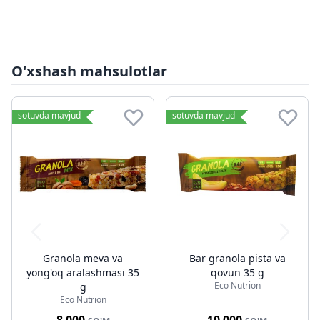
O'xshash mahsulotlar
sotuvda mavjud
sotuvda mavjud
Granola meva va
Bar granola pista va
yong'oq aralashmasi 35
qovun 35 g
Eco Nutrion
g
Eco Nutrion