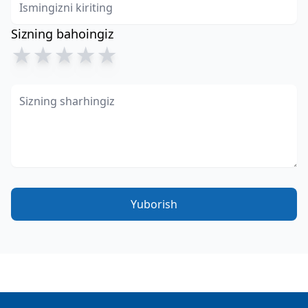
Sizning bahoingiz
★
★
★
★
★
Yuborish
Footer