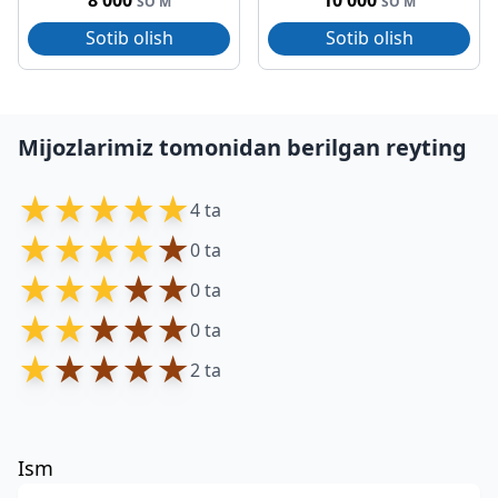
8 000
10 000
SO'M
SO'M
Sotib olish
Sotib olish
Mijozlarimiz tomonidan berilgan reyting
★
★
★
★
★
4 ta
★
★
★
★
★
0 ta
★
★
★
★
★
0 ta
★
★
★
★
★
0 ta
★
★
★
★
★
2 ta
Ism