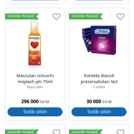
sotuvda mavjud
sotuvda mavjud
Masculan isituvchi
Konteks klassik
moylash jeli 75ml
prezervativlari №3
Masculan
Contex
296 000
30 000
SO'M
SO'M
Sotib olish
Sotib olish
sotuvda mavjud
sotuvda mavjud