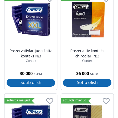
Prezervativlar juda katta
Prezervativ konteks
konteks №3
chiroqlari №3
Contex
Contex
30 000
36 000
SO'M
SO'M
Sotib olish
Sotib olish
sotuvda mavjud
sotuvda mavjud