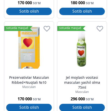
170 000
180 000
SO'M
SO'M
Sotib olish
Sotib olish
sotuvda mavjud
sotuvda mavjud
Prezervativlar Masculan
Jel moylash vositasi
Ribbed+Nuqtali №10
masculan yashil olma
Masculan
75ml
Masculan
170 000
296 000
SO'M
SO'M
Sotib olish
Sotib olish