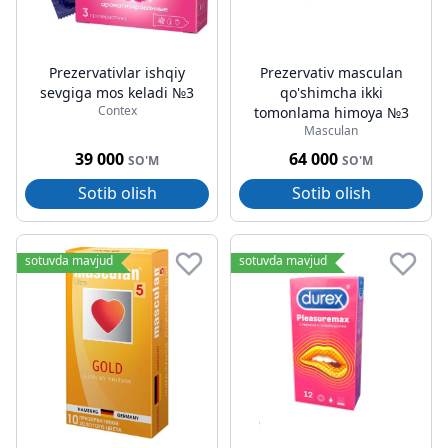
Prezervativlar ishqiy
Prezervativ masculan
sevgiga mos keladi №3
qo'shimcha ikki
Contex
tomonlama himoya №3
Masculan
39 000
64 000
SO'M
SO'M
Sotib olish
Sotib olish
sotuvda mavjud
sotuvda mavjud