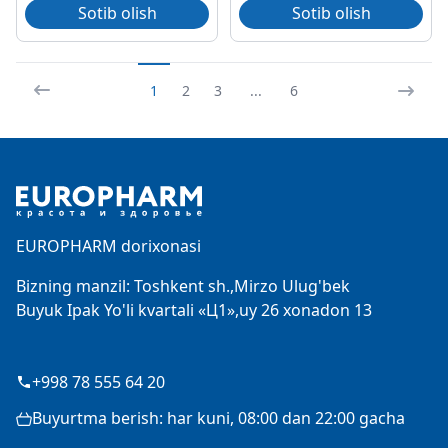
Sotib olish
Sotib olish
1
2
3
...
6
Footer
EUROPHARM dorixonasi
Bizning manzil: Toshkent sh.,Mirzo Ulug'bek
Buyuk Ipak Yo'li kvartali «Ц1»,uy 26 xonadon 13
+998 78 555 64 20
Buyurtma berish: har kuni, 08:00 dan 22:00 gacha