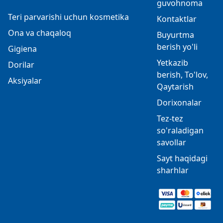
guvohnoma
Teri parvarishi uchun kosmetika
Kontaktlar
Ona va chaqaloq
Buyurtma
berish yo'li
Gigiena
Yetkazib
Dorilar
berish, To'lov,
Aksiyalar
Qaytarish
Dorixonalar
Tez-tez
so'raladigan
savollar
Sayt haqidagi
sharhlar