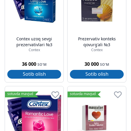
Contex uzoq sevgi
Prezervativ konteks
prezervativlari №3
qovurg'ali №3
Contex
Contex
36 000
30 000
SO'M
SO'M
Sotib olish
Sotib olish
sotuvda mavjud
sotuvda mavjud