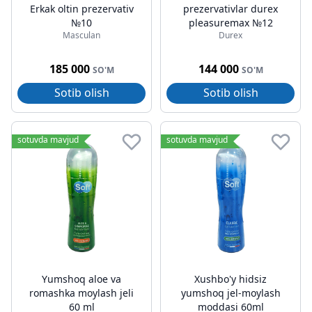
Erkak oltin prezervativ
prezervativlar durex
№10
pleasuremax №12
Masculan
Durex
185 000
144 000
SO'M
SO'M
Sotib olish
Sotib olish
sotuvda mavjud
sotuvda mavjud
Yumshoq aloe va
Xushbo'y hidsiz
romashka moylash jeli
yumshoq jel-moylash
60 ml
moddasi 60ml