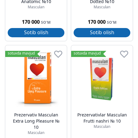
Anatomic №10
Dotted №10
Masculan
Masculan
170 000
170 000
SO'M
SO'M
Sotib olish
Sotib olish
sotuvda mavjud
sotuvda mavjud
Prezervativ Masculan
Prezervativlar Masculan
Extra Long Pleasure №
Frutti nashri № 10
Masculan
10
Masculan