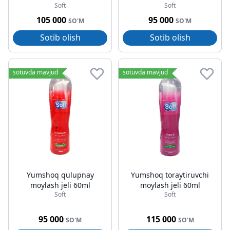
Soft
Soft
105 000
95 000
SO'M
SO'M
Sotib olish
Sotib olish
sotuvda mavjud
sotuvda mavjud
Yumshoq qulupnay
Yumshoq toraytiruvchi
moylash jeli 60ml
moylash jeli 60ml
Soft
Soft
95 000
115 000
SO'M
SO'M