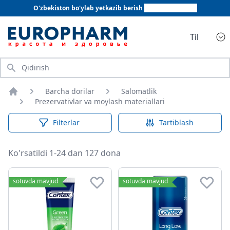
O'zbekiston bo'ylab yetkazib berish
+998 78 555 64 20
Til
Qidirish
Barcha dorilar
Salomatlik
Bosh sahifa
Prezervativlar va moylash materiallari
Filterlar
Tartiblash
Ko'rsatildi 1-24 dan 127 dona
Prezervativlar va moylash materiallari
sotuvda mavjud
sotuvda mavjud