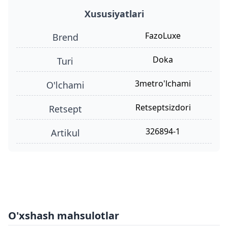
Xususiyatlari
FazoLuxe
Brend
doka
turi
3metro'lchami
o'lchami
retseptsizdori
retsept
326894-1
Artikul
O'xshash mahsulotlar