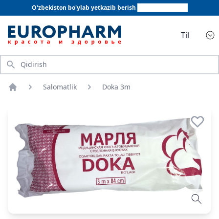
O'zbekiston bo'ylab yetkazib berish
+998 78 555 64 20
Til
Qidirish
Salomatlik
Doka 3m
Bosh sahifa