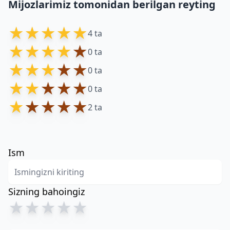
Mijozlarimiz tomonidan berilgan reyting
★
★
★
★
★
4 ta
★
★
★
★
★
0 ta
★
★
★
★
★
0 ta
★
★
★
★
★
0 ta
★
★
★
★
★
2 ta
Ism
Sizning bahoingiz
★
★
★
★
★