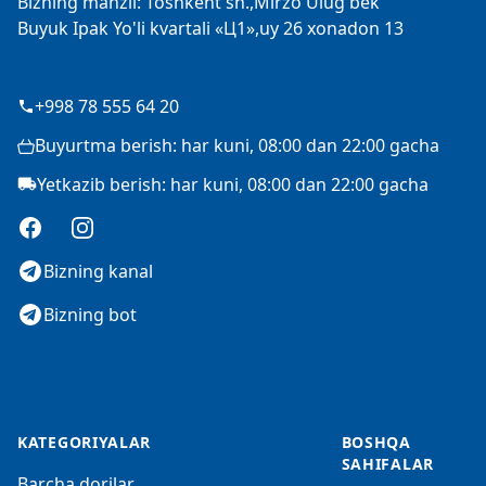
Bizning manzil: Toshkent sh.,Mirzo Ulug'bek
Buyuk Ipak Yo'li kvartali «Ц1»,uy 26 xonadon 13
+998 78 555 64 20
Buyurtma berish: har kuni, 08:00 dan 22:00 gacha
Yetkazib berish: har kuni, 08:00 dan 22:00 gacha
Facebook
Instagram
Bizning kanal
Bizning bot
KATEGORIYALAR
BOSHQA
SAHIFALAR
Barcha dorilar