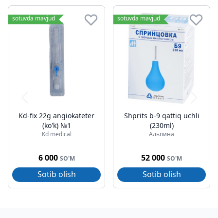
sotuvda mavjud
sotuvda mavjud
Kd-fix 22g angiokateter
Shprits b-9 qattiq uchli
(ko'k) №1
(230ml)
Kd medical
Альпина
6 000
52 000
SO'M
SO'M
Sotib olish
Sotib olish