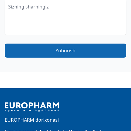
Yuborish
Footer
EUROPHARM dorixonasi