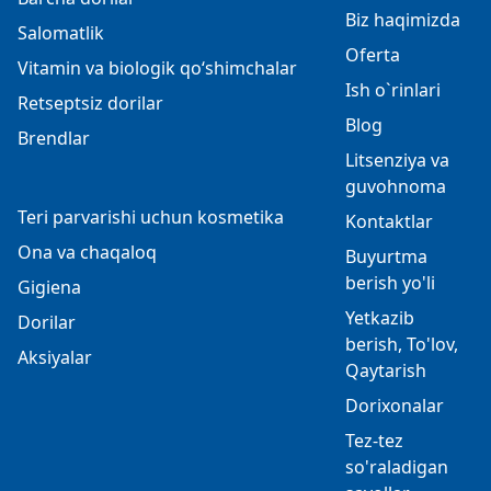
Biz haqimizda
Salomatlik
Oferta
Vitamin va biologik qo‘shimchalar
Ish o`rinlari
Retseptsiz dorilar
Blog
Brendlar
Litsenziya va
guvohnoma
Teri parvarishi uchun kosmetika
Kontaktlar
Ona va chaqaloq
Buyurtma
berish yo'li
Gigiena
Yetkazib
Dorilar
berish, To'lov,
Aksiyalar
Qaytarish
Dorixonalar
Tez-tez
so'raladigan