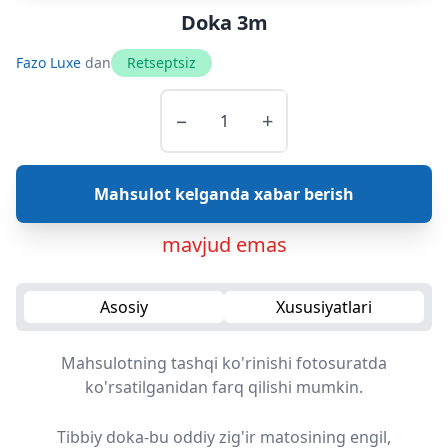
Doka 3m
Fazo Luxe
dan
Retseptsiz
−
+
Mahsulot kelganda xabar berish
mavjud emas
Asosiy
Xususiyatlari
Mahsulotning tashqi ko'rinishi fotosuratda
ko'rsatilganidan farq qilishi mumkin.
Tibbiy doka-bu oddiy zig'ir matosining engil,