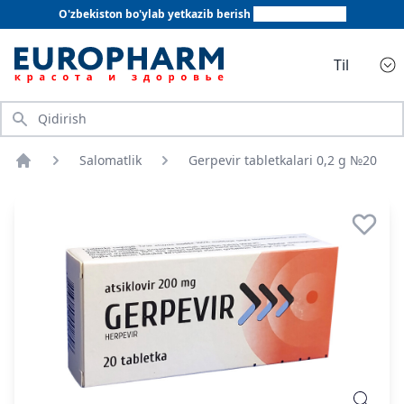
O'zbekiston bo'ylab yetkazib berish
+998 78 555 64 20
Til
Qidirish
Salomatlik
Gerpevir tabletkalari 0,2 g №20
Bosh sahifa