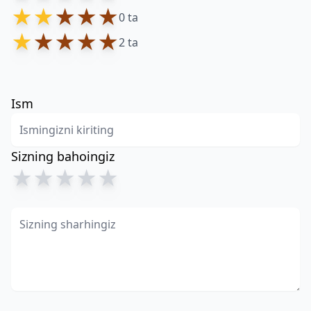
★
★
★
★
★
0 ta
★
★
★
★
★
2 ta
Ism
Sizning bahoingiz
★
★
★
★
★