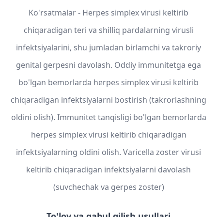
Ko'rsatmalar - Herpes simplex virusi keltirib
chiqaradigan teri va shilliq pardalarning virusli
infektsiyalarini, shu jumladan birlamchi va takroriy
genital gerpesni davolash. Oddiy immunitetga ega
bo'lgan bemorlarda herpes simplex virusi keltirib
chiqaradigan infektsiyalarni bostirish (takrorlashning
oldini olish). Immunitet tanqisligi bo'lgan bemorlarda
herpes simplex virusi keltirib chiqaradigan
infektsiyalarning oldini olish. Varicella zoster virusi
keltirib chiqaradigan infektsiyalarni davolash
(suvchechak va gerpes zoster)
To'lov va qabul qilish usullari