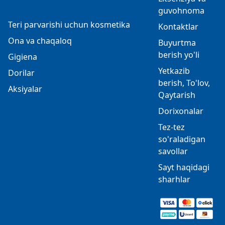
guvohnoma
Teri parvarishi uchun kosmetika
Kontaktlar
Ona va chaqaloq
Buyurtma
berish yo'li
Gigiena
Yetkazib
Dorilar
berish, To'lov,
Aksiyalar
Qaytarish
Dorixonalar
Tez-tez
so'raladigan
savollar
Sayt haqidagi
sharhlar