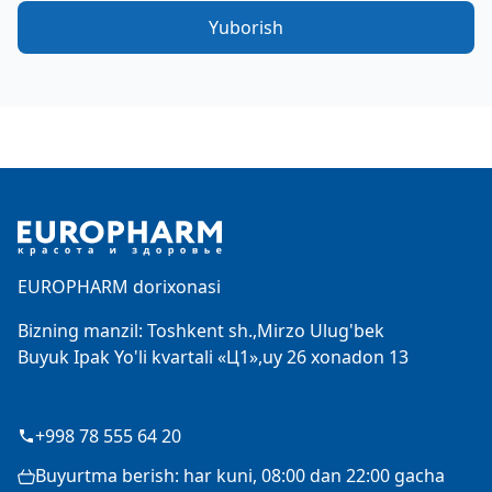
Yuborish
Footer
EUROPHARM dorixonasi
Bizning manzil: Toshkent sh.,Mirzo Ulug'bek
Buyuk Ipak Yo'li kvartali «Ц1»,uy 26 xonadon 13
+998 78 555 64 20
Buyurtma berish: har kuni, 08:00 dan 22:00 gacha