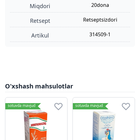
20dona
miqdori
retseptsizdori
retsept
314509-1
Artikul
O'xshash mahsulotlar
sotuvda mavjud
sotuvda mavjud