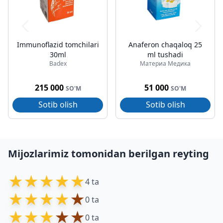
Immunoflazid tomchilari
Anaferon chaqaloq 25
30ml
ml tushadi
Badex
Материа Медика
215 000
51 000
SO'M
SO'M
Sotib olish
Sotib olish
Mijozlarimiz tomonidan berilgan reyting
★
★
★
★
★
4 ta
★
★
★
★
★
0 ta
★
★
★
★
★
0 ta