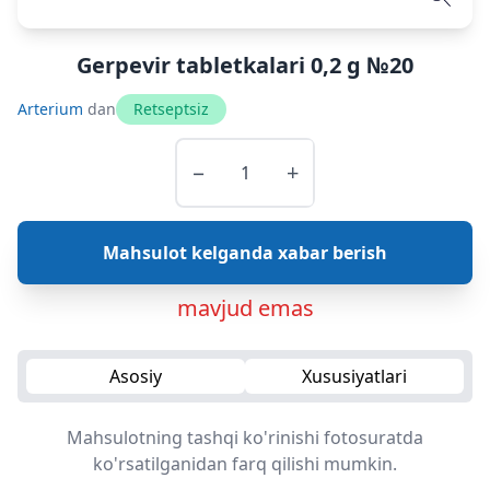
Gerpevir tabletkalari 0,2 g №20
Arterium
dan
Retseptsiz
−
+
Mahsulot kelganda xabar berish
mavjud emas
Asosiy
Xususiyatlari
Mahsulotning tashqi ko'rinishi fotosuratda
ko'rsatilganidan farq qilishi mumkin.